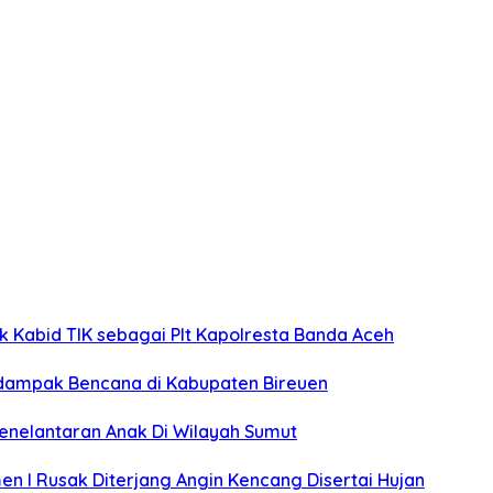
k Kabid TIK sebagai Plt Kapolresta Banda Aceh
rdampak Bencana di Kabupaten Bireuen
Penelantaran Anak Di Wilayah Sumut
n I Rusak Diterjang Angin Kencang Disertai Hujan