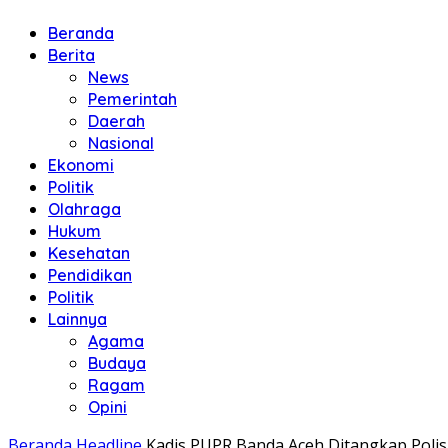
Beranda
Berita
News
Pemerintah
Daerah
Nasional
Ekonomi
Politik
Olahraga
Hukum
Kesehatan
Pendidikan
Politik
Lainnya
Agama
Budaya
Ragam
Opini
Beranda
Headline
Kadis PUPR Banda Aceh Ditangkap Polis