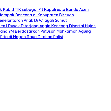
k Kabid TIK sebagai Plt Kapolresta Banda Aceh
rdampak Bencana di Kabupaten Bireuen
Penelantaran Anak Di Wilayah Sumut
n I Rusak Diterjang Angin Kencang Disertai Hujan
pidana YM Berdasarkan Putusan Mahkamah Agung
ria di Nagan Raya Ditahan Polisi