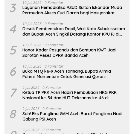
3
10 Juli 2026
0 Komentar
Layanan Hemodialisa RSUD Sultan Iskandar Muda
Permudah Akses Cuci Darah bagi Masyarakat
4
10 Juli 2026
0 Komentar
Desak Pembentukan Dapil, Wali Kota Subulussalam
dan Bupati Aceh Singkil Datangi Kantor KPU RI di
Jakarta
5
10 Juli 2026
0 Komentar
Honor Kader Posyandu dan Bantuan KWT Jadi
Sorotan Reses DPRK Banda Aceh
6
10 Juli 2026
0 Komentar
Buka MTQ ke-9 Aceh Tamiang, Bupati Armia
Pahmi: Momentum Cetak Generasi Qurani
Berakhlak Mulia
7
9 Juli 2026
0 Komentar
Ketua TP PKK Aceh Hadiri Pembukaan HKG PKK
Nasional ke-54 dan HUT Dekranas ke-46 di
Makassar
8
9 Juli 2026
0 Komentar
Sah! Eks Panglima GAM Aceh Barat Panglima Nadi
Gabung PSI Aceh
9 Juli 2026
0 Komentar