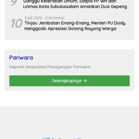
9
Ganggu Ketertiban Umum, Satpol PP WH dan
Linmas Kota Subulussalam Amankan Dua Gepeng
10
9 Juli 2026
0 Komentar
Tinjau Jembatan Enang-Enang, Menteri PU Dody
Hanggodo Apresiasi Gotong Royong Warga
Pariwara
Seputar Kerjasama Penayangan Pariwara
Selengkapnya