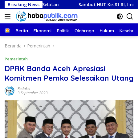
Langsung
elatan
Breaking News
Sambut HUT Ke-81 RI, Imigrasi Meulaboh Gelar L
ke
konten
Beranda
Berita
Ekonomi
Politik
Olahraga
Hukum
Kesehat
Beranda
Pemerintah
Pemerintah
DPRK Banda Aceh Apresiasi
Komitmen Pemko Selesaikan Utang
Redaksi
3 September 2023