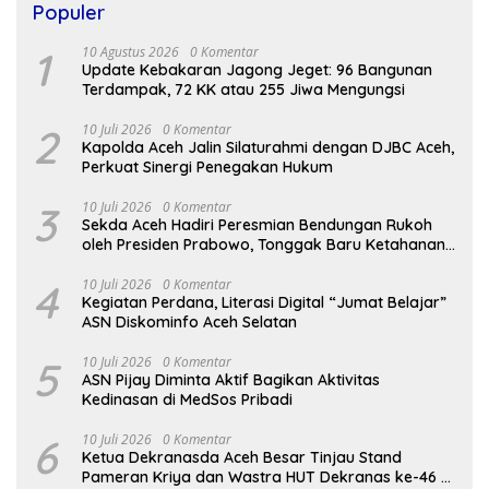
Populer
1
10 Agustus 2026
0 Komentar
Update Kebakaran Jagong Jeget: 96 Bangunan
Terdampak, 72 KK atau 255 Jiwa Mengungsi
2
10 Juli 2026
0 Komentar
Kapolda Aceh Jalin Silaturahmi dengan DJBC Aceh,
Perkuat Sinergi Penegakan Hukum
3
10 Juli 2026
0 Komentar
Sekda Aceh Hadiri Peresmian Bendungan Rukoh
oleh Presiden Prabowo, Tonggak Baru Ketahanan
Pangan Aceh
4
10 Juli 2026
0 Komentar
Kegiatan Perdana, Literasi Digital “Jumat Belajar”
ASN Diskominfo Aceh Selatan
5
10 Juli 2026
0 Komentar
ASN Pijay Diminta Aktif Bagikan Aktivitas
Kedinasan di MedSos Pribadi
6
10 Juli 2026
0 Komentar
Ketua Dekranasda Aceh Besar Tinjau Stand
Pameran Kriya dan Wastra HUT Dekranas ke-46 di