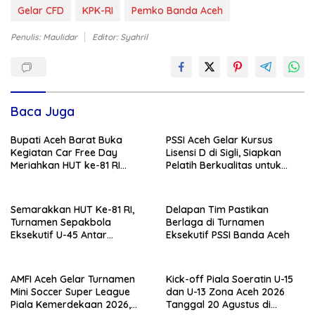
Gelar CFD
KPK-RI
Pemko Banda Aceh
Penulis: Maulidar
Editor: Syahril
Baca Juga
Bupati Aceh Barat Buka
PSSI Aceh Gelar Kursus
Kegiatan Car Free Day
Lisensi D di Sigli, Siapkan
Meriahkan HUT ke-81 RI
Pelatih Berkualitas untuk
Tingkat Kecamatan Bubon
Pembinaan Usia Dini
Semarakkan HUT Ke-81 RI,
Delapan Tim Pastikan
Turnamen Sepakbola
Berlaga di Turnamen
Eksekutif U-45 Antar
Eksekutif PSSI Banda Aceh
Kecamatan Se-Banda Aceh
Resmi Bergulir
AMFI Aceh Gelar Turnamen
Kick-off Piala Soeratin U-15
Mini Soccer Super League
dan U-13 Zona Aceh 2026
Piala Kemerdekaan 2026,
Tanggal 20 Agustus di