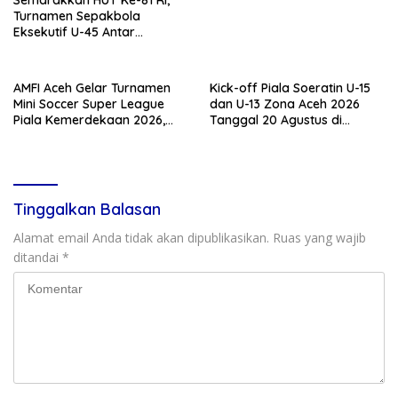
Semarakkan HUT Ke-81 RI,
Turnamen Sepakbola
Eksekutif U-45 Antar
Kecamatan Se-Banda Aceh
Resmi Bergulir
AMFI Aceh Gelar Turnamen
Kick-off Piala Soeratin U-15
Mini Soccer Super League
dan U-13 Zona Aceh 2026
Piala Kemerdekaan 2026,
Tanggal 20 Agustus di
Total Hadiah Rp9 Juta
Stadion Blang Paseh Sigli
Tinggalkan Balasan
Alamat email Anda tidak akan dipublikasikan.
Ruas yang wajib
ditandai
*