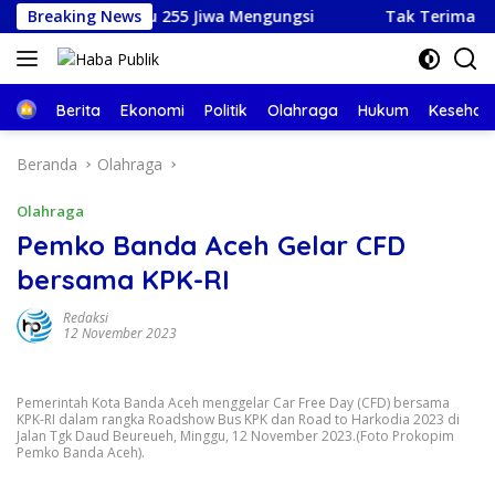
Langsung
K atau 255 Jiwa Mengungsi
Breaking News
Tak Terima Dipecat, Pria A
ke
konten
Beranda
Berita
Ekonomi
Politik
Olahraga
Hukum
Kesehat
Beranda
Olahraga
Olahraga
Pemko Banda Aceh Gelar CFD
bersama KPK-RI
Redaksi
12 November 2023
Pemerintah Kota Banda Aceh menggelar Car Free Day (CFD) bersama
KPK-RI dalam rangka Roadshow Bus KPK dan Road to Harkodia 2023 di
Jalan Tgk Daud Beureueh, Minggu, 12 November 2023.(Foto Prokopim
Pemko Banda Aceh).