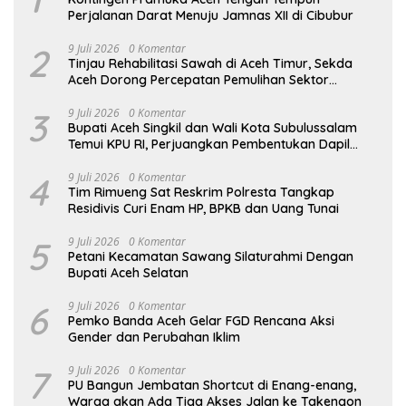
Perjalanan Darat Menuju Jamnas XII di Cibubur
2
9 Juli 2026
0 Komentar
Tinjau Rehabilitasi Sawah di Aceh Timur, Sekda
Aceh Dorong Percepatan Pemulihan Sektor
Pertanian
3
9 Juli 2026
0 Komentar
Bupati Aceh Singkil dan Wali Kota Subulussalam
Temui KPU RI, Perjuangkan Pembentukan Dapil
Baru
4
9 Juli 2026
0 Komentar
Tim Rimueng Sat Reskrim Polresta Tangkap
Residivis Curi Enam HP, BPKB dan Uang Tunai
5
9 Juli 2026
0 Komentar
Petani Kecamatan Sawang Silaturahmi Dengan
Bupati Aceh Selatan
6
9 Juli 2026
0 Komentar
Pemko Banda Aceh Gelar FGD Rencana Aksi
Gender dan Perubahan Iklim
7
9 Juli 2026
0 Komentar
PU Bangun Jembatan Shortcut di Enang-enang,
Warga akan Ada Tiga Akses Jalan ke Takengon