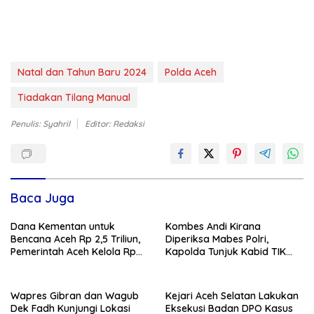
Natal dan Tahun Baru 2024
Polda Aceh
Tiadakan Tilang Manual
Penulis: Syahril
Editor: Redaksi
Baca Juga
Dana Kementan untuk
Kombes Andi Kirana
Bencana Aceh Rp 2,5 Triliun,
Diperiksa Mabes Polri,
Pemerintah Aceh Kelola Rp
Kapolda Tunjuk Kabid TIK
9,7 Miliar
sebagai Plt Kapolresta
Banda Aceh
Wapres Gibran dan Wagub
Kejari Aceh Selatan Lakukan
Dek Fadh Kunjungi Lokasi
Eksekusi Badan DPO Kasus