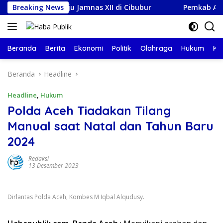
Langsung
at Menuju Jamnas XII di Cibubur
Breaking News
Pemkab Aceh Besar 
ke
konten
Beranda
Berita
Ekonomi
Politik
Olahraga
Hukum
Ke
Beranda
Headline
Headline
,
Hukum
Polda Aceh Tiadakan Tilang
Manual saat Natal dan Tahun Baru
2024
Redaksi
13 Desember 2023
Dirlantas Polda Aceh, Kombes M Iqbal Alqudusy.