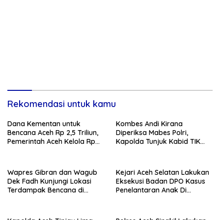
Rekomendasi untuk kamu
Dana Kementan untuk
Kombes Andi Kirana
Bencana Aceh Rp 2,5 Triliun,
Diperiksa Mabes Polri,
Pemerintah Aceh Kelola Rp
Kapolda Tunjuk Kabid TIK
9,7 Miliar
sebagai Plt Kapolresta
Banda Aceh
Wapres Gibran dan Wagub
Kejari Aceh Selatan Lakukan
Dek Fadh Kunjungi Lokasi
Eksekusi Badan DPO Kasus
Terdampak Bencana di
Penelantaran Anak Di
Kabupaten Bireuen
Wilayah Sumut