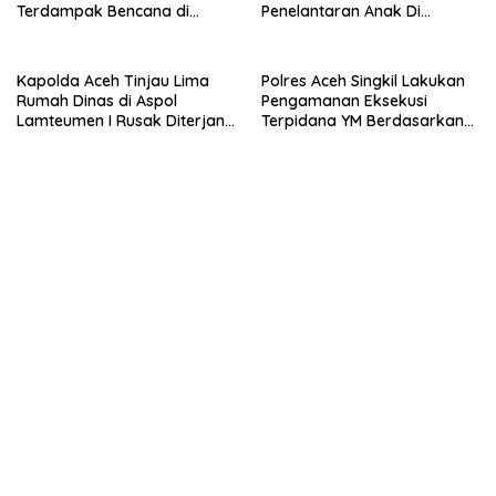
Terdampak Bencana di
Penelantaran Anak Di
Kabupaten Bireuen
Wilayah Sumut
Kapolda Aceh Tinjau Lima
Polres Aceh Singkil Lakukan
Rumah Dinas di Aspol
Pengamanan Eksekusi
Lamteumen I Rusak Diterjang
Terpidana YM Berdasarkan
Angin Kencang Disertai Hujan
Putusan Mahkamah Agung