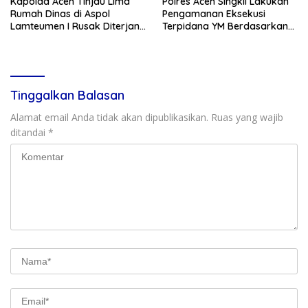
Kapolda Aceh Tinjau Lima
Polres Aceh Singkil Lakukan
Rumah Dinas di Aspol
Pengamanan Eksekusi
Lamteumen I Rusak Diterjang
Terpidana YM Berdasarkan
Angin Kencang Disertai Hujan
Putusan Mahkamah Agung
Tinggalkan Balasan
Alamat email Anda tidak akan dipublikasikan.
Ruas yang wajib
ditandai
*