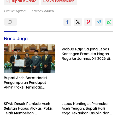
Pj Bupati Iswanto
Posko Perwakilan
Penulis: Syahril
Editor: Redaksi
Baca Juga
Wabup Raja Sayang Lepas
Kontingen Pramuka Nagan
Raya ke Jamnas XII 2026 di
Cibubur
Bupati Aceh Barat Hadiri
Penyampaian Pendapat
Akhir Fraksi Terhadap
Rancangan KUA PPAS Tahun
2027
SiPAK Desak Pemkab Aceh
Lepas Kontingen Pramuka
Selatan Hapus Alokasi Pokir,
Aceh Tengah, Bupati Haili
Telah Membebani
Yoga Tekankan Disiplin dan