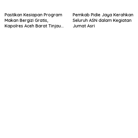
Kemampuan Fiskal Daerah
Jaga Nama Daerah
Pastikan Kesiapan Program
Pemkab Pidie Jaya Kerahkan
Makan Bergizi Gratis,
Seluruh ASN dalam Kegiatan
Kapolres Aceh Barat Tinjau
Jumat Asri
Dapur SPPG Polri