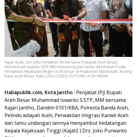
Kajati Aceh, Drs Joko Purwanto SH bersama Pj Bupati Aceh Besar,
Muhammad Iswanto SSTP MM memotong pita tanda diresmikan Posko
Perwakilan Kejaksaan Negeri Aceh Besar di Pelabuhan Malahayati, Krueng
Raya, Aceh Besar, Rabu (20/12/2023). FOTO/MC ACEH BESAR
Habapublik.com, Kota Jantho
: Penjabat (Pj) Bupati
Aceh Besar Muhammad Iswanto S.STP, MM bersama
Kajari Jantho, Dandim 0101/KBA, Polresta Banda Aceh,
Pelindo wilayah Aceh, Perwakilan Imigrasi Kanwil Aceh
dan tamu undangan lainnya menyambut kedatangan
Kepala Kejaksaan Tinggi (Kajati) ) Drs. Joko Purwanto