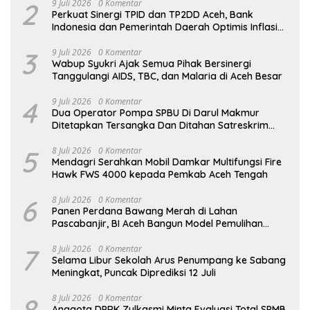
2
9 Juli 2026
0 Komentar
Perkuat Sinergi TPID dan TP2DD Aceh, Bank
Indonesia dan Pemerintah Daerah Optimis Inflasi
Terkendali dan Digitalisasi Akseleratif
3
9 Juli 2026
0 Komentar
Wabup Syukri Ajak Semua Pihak Bersinergi
Tanggulangi AIDS, TBC, dan Malaria di Aceh Besar
4
9 Juli 2026
0 Komentar
Dua Operator Pompa SPBU Di Darul Makmur
Ditetapkan Tersangka Dan Ditahan Satreskrim
Polres Nagan Raya
5
8 Juli 2026
0 Komentar
Mendagri Serahkan Mobil Damkar Multifungsi Fire
Hawk FWS 4000 kepada Pemkab Aceh Tengah
6
8 Juli 2026
0 Komentar
Panen Perdana Bawang Merah di Lahan
Pascabanjir, BI Aceh Bangun Model Pemulihan
Ekonomi Masyarakat Berbasis Pertanian
7
8 Juli 2026
0 Komentar
Selama Libur Sekolah Arus Penumpang ke Sabang
Meningkat, Puncak Diprediksi 12 Juli
8
8 Juli 2026
0 Komentar
Anggota DPRK Zulkasmi Minta Evaluasi Total SPMB