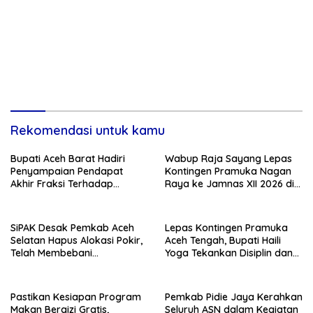
Rekomendasi untuk kamu
Bupati Aceh Barat Hadiri
Wabup Raja Sayang Lepas
Penyampaian Pendapat
Kontingen Pramuka Nagan
Akhir Fraksi Terhadap
Raya ke Jamnas XII 2026 di
Rancangan KUA PPAS Tahun
Cibubur
2027
SiPAK Desak Pemkab Aceh
Lepas Kontingen Pramuka
Selatan Hapus Alokasi Pokir,
Aceh Tengah, Bupati Haili
Telah Membebani
Yoga Tekankan Disiplin dan
Kemampuan Fiskal Daerah
Jaga Nama Daerah
Pastikan Kesiapan Program
Pemkab Pidie Jaya Kerahkan
Makan Bergizi Gratis,
Seluruh ASN dalam Kegiatan