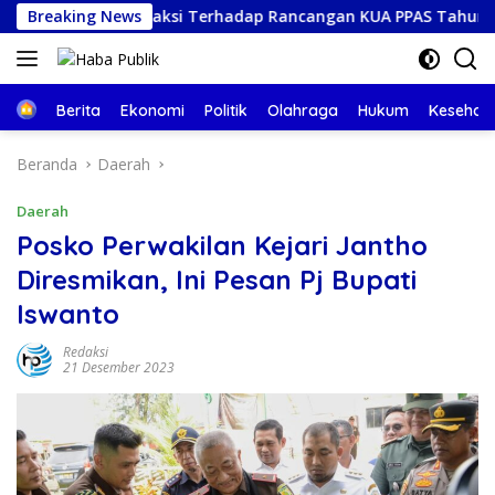
Langsung
 Akhir Fraksi Terhadap Rancangan KUA PPAS Tahun 2027
Breaking News
ke
konten
Beranda
Berita
Ekonomi
Politik
Olahraga
Hukum
Kesehat
Beranda
Daerah
Daerah
Posko Perwakilan Kejari Jantho
Diresmikan, Ini Pesan Pj Bupati
Iswanto
Redaksi
21 Desember 2023