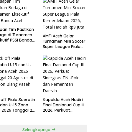
pan Tim Pastikan
aga di Turnamen
AMFI Aceh Gelar
kutif PSSI Banda
Turnamen Mini Soccer
h
Super League Piala
Kemerdekaan 2026,
Total Hadiah Rp9 Juta
-off Piala Soeratin
Kapolda Aceh Hadiri
 dan U-13 Zona
Final Danlanud Cup III
 2026 Tanggal 20
2026, Perkuat
tus di Stadion
Sinergitas TNI-Polri
g Paseh Sigli
dan Pemerintah
Daerah
Selengkapnya