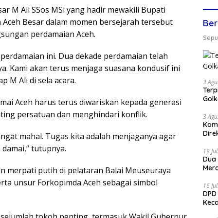
sar M Ali SSos MSi yang hadir mewakili Bupati
Aceh Besar dalam momen bersejarah tersebut
Ber
sungan perdamaian Aceh.
Seput
h perdamaian ini. Dua dekade perdamaian telah
 Kami akan terus menjaga suasana kondusif ini
 M Ali di sela acara.
3 Agu
Terp
Gol
mai Aceh harus terus diwariskan kepada generasi
ing persatuan dan menghindari konflik.
3 Agu
Komi
Dire
angat mahal. Tugas kita adalah menjaganya agar
damai,” tutupnya.
19 Ju
Dua
Mera
n merpati putih di pelataran Balai Meuseuraya
erta unsur Forkopimda Aceh sebagai simbol
16 Ju
DPD 
Keca
eh sejumlah tokoh penting, termasuk Wakil Gubernur