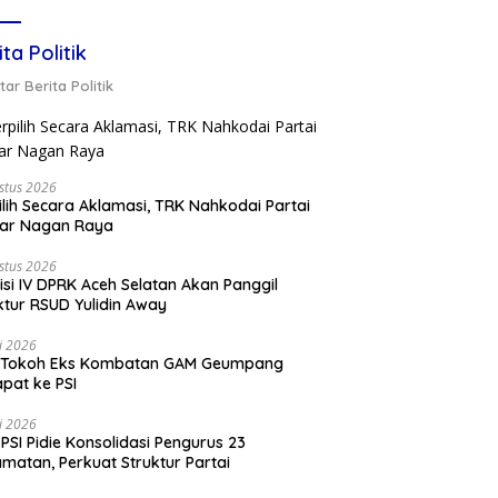
ita Politik
ar Berita Politik
stus 2026
ilih Secara Aklamasi, TRK Nahkodai Partai
kar Nagan Raya
stus 2026
si IV DPRK Aceh Selatan Akan Panggil
ktur RSUD Yulidin Away
li 2026
 Tokoh Eks Kombatan GAM Geumpang
pat ke PSI
li 2026
PSI Pidie Konsolidasi Pengurus 23
matan, Perkuat Struktur Partai