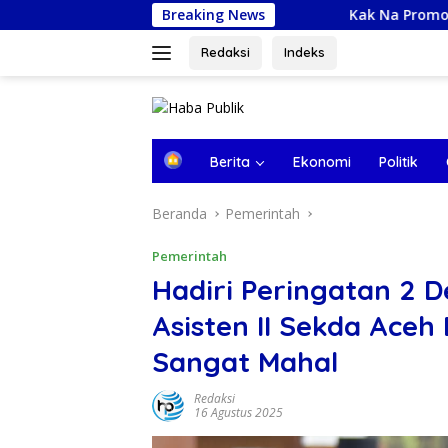
Langsung
Breaking News
Kak Na Promosi Wisata Surfing d
ke
konten
Redaksi
Indeks
tutup
B
Berita
Ekonomi
Politik
e
r
Beranda
Pemerintah
a
n
d
Pemerintah
a
Hadiri Peringatan 2 
Asisten II Sekda Ace
Sangat Mahal
Redaksi
16 Agustus 2025