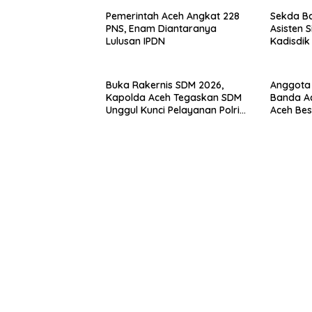
Pemerintah Aceh Angkat 228
Sekda B
PNS, Enam Diantaranya
Asisten 
Lulusan IPDN
Kadisdi
Aceh
Buka Rakernis SDM 2026,
Anggota
Kapolda Aceh Tegaskan SDM
Banda Ac
Unggul Kunci Pelayanan Polri
Aceh Bes
yang Profesional dan Humanis
ke-81 RI