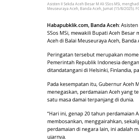
Asisten II Sekda Aceh Besar M Ali SSos MSi, menghad
Meuseuraya Aceh, Banda Aceh, Jumat (15/8/2025).
Habapubklik.com, Banda Aceh
: Asiste
SSos MSi, mewakili Bupati Aceh Besar
Aceh di Balai Meuseuraya Aceh, Banda A
Peringatan tersebut merupakan momen 
Pemerintah Republik Indonesia denga
ditandatangani di Helsinki, Finlandia, 
Pada kesempatan itu, Gubernur Aceh 
menegaskan, perdamaian Aceh yang te
satu masa damai terpanjang di dunia.
“Hari ini, genap 20 tahun perdamaian A
membosankan, menggairahkan, sekalig
perdamaian di negara lain, ini adalah
ujarnya.