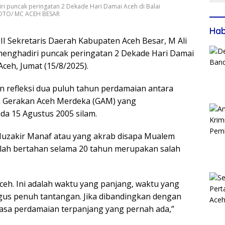
iri puncak peringatan 2 Dekade Hari Damai Aceh di Balai
 FOTO/ MC ACEH BESAR
Ha
n II Sekretaris Daerah Kabupaten Aceh Besar, M Ali
 menghadiri puncak peringatan 2 Dekade Hari Damai
ceh, Jumat (15/8/2025).
refleksi dua puluh tahun perdamaian antara
n Gerakan Aceh Merdeka (GAM) yang
pada 15 Agustus 2005 silam.
Muzakir Manaf atau yang akrab disapa Mualem
lah bertahan selama 20 tahun merupakan salah
ceh. Ini adalah waktu yang panjang, waktu yang
us penuh tantangan. Jika dibandingkan dengan
 masa perdamaian terpanjang yang pernah ada,”