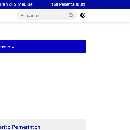
160 Peserta Ikuti FASI Gampong Balohan, Siapkan Wakil 
tutup
innya
erita Pemerintah