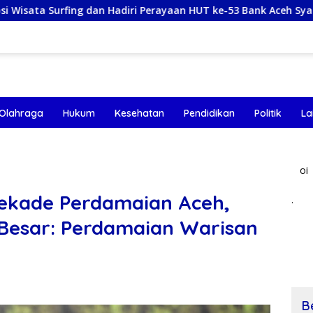
an Hadiri Perayaan HUT ke-53 Bank Aceh Syariah di Simeulue
Olahraga
Hukum
Kesehatan
Pendidikan
Politik
La
oi
Dekade Perdamaian Aceh,
.
h Besar: Perdamaian Warisan
B