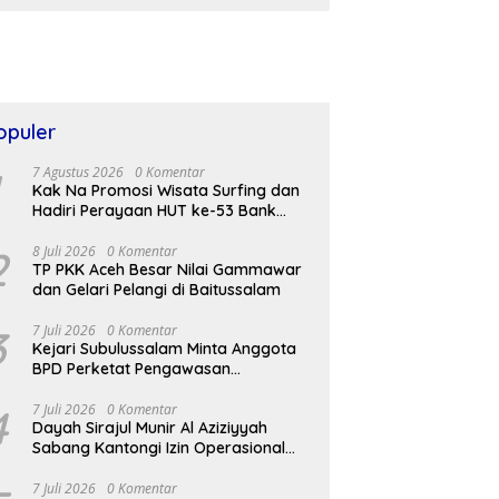
opuler
7 Agustus 2026
0 Komentar
Kak Na Promosi Wisata Surfing dan
Hadiri Perayaan HUT ke-53 Bank
Aceh Syariah di Simeulue
2
8 Juli 2026
0 Komentar
TP PKK Aceh Besar Nilai Gammawar
dan Gelari Pelangi di Baitussalam
3
7 Juli 2026
0 Komentar
Kejari Subulussalam Minta Anggota
BPD Perketat Pengawasan
Pengelolaan Anggaran di Desa
4
7 Juli 2026
0 Komentar
Dayah Sirajul Munir Al Aziziyyah
Sabang Kantongi Izin Operasional
dari Kemenag RI
7 Juli 2026
0 Komentar