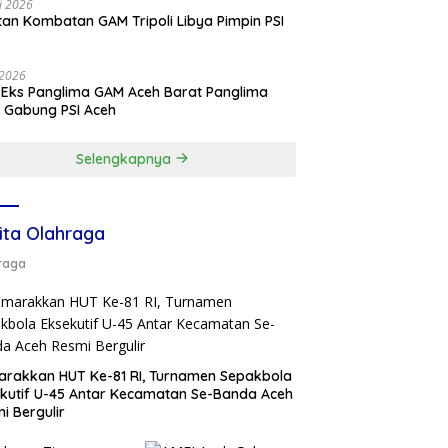
li 2026
an Kombatan GAM Tripoli Libya Pimpin PSI
e
i 2026
 Eks Panglima GAM Aceh Barat Panglima
 Gabung PSI Aceh
Selengkapnya
ita Olahraga
raga
rakkan HUT Ke-81 RI, Turnamen Sepakbola
kutif U-45 Antar Kecamatan Se-Banda Aceh
i Bergulir