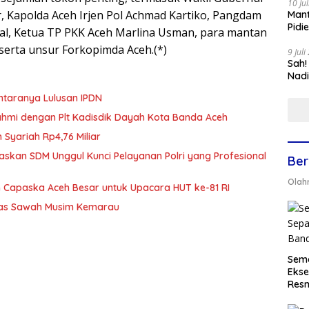
10 Ju
r, Kapolda Aceh Irjen Pol Achmad Kartiko, Pangdam
Mant
Pidi
al, Ketua TP PKK Aceh Marlina Usman, para mantan
serta unsur Forkopimda Aceh.(*)
9 Jul
Sah!
Nadi
ntaranya Lulusan IPDN
ahmi dengan Plt Kadisdik Dayah Kota Banda Aceh
 Syariah Rp4,76 Miliar
skan SDM Unggul Kunci Pelayanan Polri yang Profesional
Ber
Olah
 Capaska Aceh Besar untuk Upacara HUT ke-81 RI
tas Sawah Musim Kemarau
Sema
Ekse
Resm