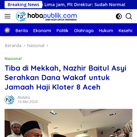
Langsung
enti Lima Jam, Plt Direktur: Sudah Normal
Breaking News
Pemerintah
ke
konten
Beranda
Berita
Ekonomi
Politik
Olahraga
Hukum
Kesehat
Beranda
Nasional
Nasional
Tiba di Mekkah, Nazhir Baitul Asyi
Serahkan Dana Wakaf untuk
Jamaah Haji Kloter 8 Aceh
Redaksi
16 Mei 2026