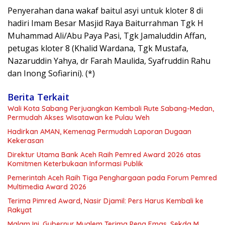
Penyerahan dana wakaf baitul asyi untuk kloter 8 di
hadiri Imam Besar Masjid Raya Baiturrahman Tgk H
Muhammad Ali/Abu Paya Pasi, Tgk Jamaluddin Affan,
petugas kloter 8 (Khalid Wardana, Tgk Mustafa,
Nazaruddin Yahya, dr Farah Maulida, Syafruddin Rahu
dan Inong Sofiarini). (*)
Berita Terkait
Wali Kota Sabang Perjuangkan Kembali Rute Sabang-Medan,
Permudah Akses Wisatawan ke Pulau Weh
Hadirkan AMAN, Kemenag Permudah Laporan Dugaan
Kekerasan
Direktur Utama Bank Aceh Raih Pemred Award 2026 atas
Komitmen Keterbukaan Informasi Publik
Pemerintah Aceh Raih Tiga Penghargaan pada Forum Pemred
Multimedia Award 2026
Terima Pimred Award, Nasir Djamil: Pers Harus Kembali ke
Rakyat
Malam Ini, Gubernur Mualem Terima Pena Emas, Sekda M