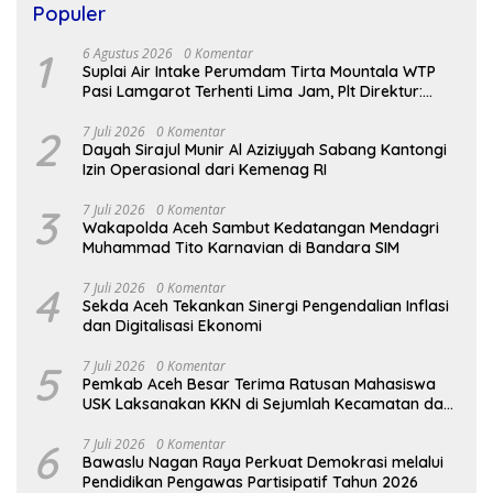
Populer
1
6 Agustus 2026
0 Komentar
Suplai Air Intake Perumdam Tirta Mountala WTP
Pasi Lamgarot Terhenti Lima Jam, Plt Direktur:
Sudah Normal
2
7 Juli 2026
0 Komentar
Dayah Sirajul Munir Al Aziziyyah Sabang Kantongi
Izin Operasional dari Kemenag RI
3
7 Juli 2026
0 Komentar
Wakapolda Aceh Sambut Kedatangan Mendagri
Muhammad Tito Karnavian di Bandara SIM
4
7 Juli 2026
0 Komentar
Sekda Aceh Tekankan Sinergi Pengendalian Inflasi
dan Digitalisasi Ekonomi
5
7 Juli 2026
0 Komentar
Pemkab Aceh Besar Terima Ratusan Mahasiswa
USK Laksanakan KKN di Sejumlah Kecamatan dan
Gampong
6
7 Juli 2026
0 Komentar
Bawaslu Nagan Raya Perkuat Demokrasi melalui
Pendidikan Pengawas Partisipatif Tahun 2026