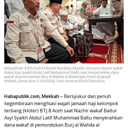
Ketua kloter 8 BTJ Aceh H Khalid Wardana SAg MSi, bersama Nazhir wakaf
Baitul Asyi Syaikh Abdul Latif Muhammad Baltu saat menyerahkan dana
wakaf di pemondokan Burj al Wahda al Mutamayiz Hotel di Jarwal
Mekkah, Jumat sore (15/5/2026). Foto: Kiriman Khalid Wardana.
Habapublik.com, Mekkah –
Bersyukur dan penuh
kegembiraan menghiasi wajah jamaah haji kelompok
terbang (kloter) BTJ 8 Aceh saat Nazhir wakaf Baitul
Asyi Syaikh Abdul Latif Muhammad Baltu menyerahkan
dana wakaf di pemondokan Burj al Wahda al