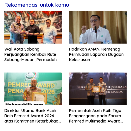
Rekomendasi untuk kamu
Wali Kota Sabang
Hadirkan AMAN, Kemenag
Perjuangkan Kembali Rute
Permudah Laporan Dugaan
Sabang-Medan, Permudah
Kekerasan
Akses Wisatawan ke Pulau
Weh
Direktur Utama Bank Aceh
Pemerintah Aceh Raih Tiga
Raih Pemred Award 2026
Penghargaan pada Forum
atas Komitmen Keterbukaan
Pemred Multimedia Award
Informasi Publik
2026