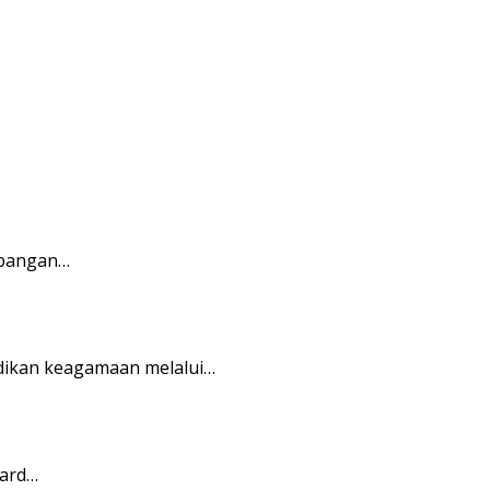
rbangan…
dikan keagamaan melalui…
ward…