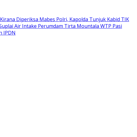
Kirana Diperiksa Mabes Polri, Kapolda Tunjuk Kabid TIK
Suplai Air Intake Perumdam Tirta Mountala WTP Pasi
an IPDN