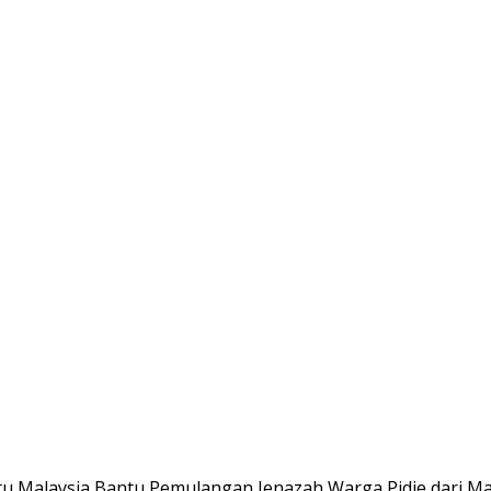
u Malaysia Bantu Pemulangan Jenazah Warga Pidie dari Ma