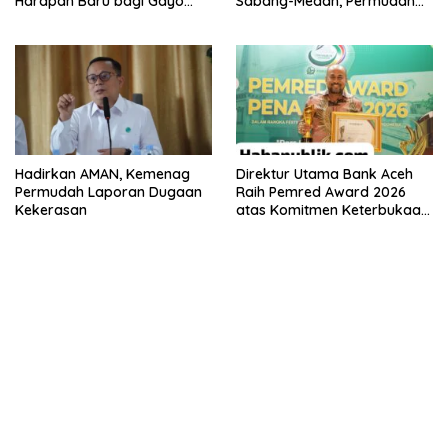
Harapan Baru bagi Gayo
Sabang-Medan, Permudah
Lues
Akses Wisatawan ke Pulau
Weh
Hadirkan AMAN, Kemenag
Direktur Utama Bank Aceh
Permudah Laporan Dugaan
Raih Pemred Award 2026
Kekerasan
atas Komitmen Keterbukaan
Informasi Publik