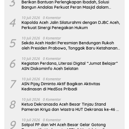
3
Berikan Bantuan Perlengkapan Ibadah, Solusi
Bangun Andalas Perkuat Peran Masjid dalam
Kerohanian dan Sosial Masyarakat
4
10 Juli 2026
0 Komentar
Kapolda Aceh Jalin Silaturahmi dengan DJBC Aceh,
Perkuat Sinergi Penegakan Hukum
5
10 Juli 2026
0 Komentar
Sekda Aceh Hadiri Peresmian Bendungan Rukoh
oleh Presiden Prabowo, Tonggak Baru Ketahanan
Pangan Aceh
6
10 Juli 2026
0 Komentar
Kegiatan Perdana, Literasi Digital “Jumat Belajar”
ASN Diskominfo Aceh Selatan
7
10 Juli 2026
0 Komentar
ASN Pijay Diminta Aktif Bagikan Aktivitas
Kedinasan di MedSos Pribadi
8
10 Juli 2026
0 Komentar
Ketua Dekranasda Aceh Besar Tinjau Stand
Pameran Kriya dan Wastra HUT Dekranas ke-46 di
Makassar
9
10 Juli 2026
0 Komentar
Satpol PP dan WH Aceh Besar Gelar Gotong