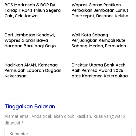
BOS Madrasah & BOP RA
Wapres Gibran Pastikan
Tahap II Rp4,1 Triliun Segera
Perbaikan Jembatan Lumut
Cair, Cek Jadwal
Dipercepat, Respons Keluhan
Pengajuannya
Air Bersih Warga
Dari Jembatan Kendawi,
Wali Kota Sabang
Wapres Gibran Bawa
Perjuangkan Kembali Rute
Harapan Baru bagi Gayo
Sabang-Medan, Permudah
Lues
Akses Wisatawan ke Pulau
Weh
Hadirkan AMAN, Kemenag
Direktur Utama Bank Aceh
Permudah Laporan Dugaan
Raih Pemred Award 2026
Kekerasan
atas Komitmen Keterbukaan
Informasi Publik
Tinggalkan Balasan
Alamat email Anda tidak akan dipublikasikan.
Ruas yang wajib
ditandai
*