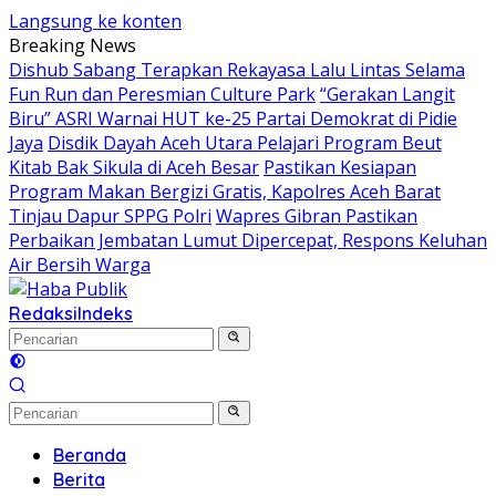
Langsung ke konten
Breaking News
Dishub Sabang Terapkan Rekayasa Lalu Lintas Selama
Fun Run dan Peresmian Culture Park
“Gerakan Langit
Biru” ASRI Warnai HUT ke-25 Partai Demokrat di Pidie
Jaya
Disdik Dayah Aceh Utara Pelajari Program Beut
Kitab Bak Sikula di Aceh Besar
Pastikan Kesiapan
Program Makan Bergizi Gratis, Kapolres Aceh Barat
Tinjau Dapur SPPG Polri
Wapres Gibran Pastikan
Perbaikan Jembatan Lumut Dipercepat, Respons Keluhan
Air Bersih Warga
Redaksi
Indeks
Beranda
Berita