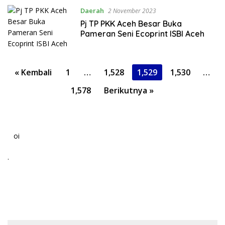
Daerah
2 November 2023
Pj TP PKK Aceh Besar Buka
Pameran Seni Ecoprint ISBI Aceh
Paginasi
« Kembali
1
…
1,528
1,529
1,530
…
pos
1,578
Berikutnya »
oi
.