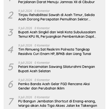
Perjalanan Darat Menuju Jamnas XII di Cibubur
2
9 Juli 2026
0 Komentar
Tinjau Rehabilitasi Sawah di Aceh Timur, Sekda
Aceh Dorong Percepatan Pemulihan Sektor
Pertanian
3
9 Juli 2026
0 Komentar
Bupati Aceh Singkil dan Wali Kota Subulussalam
Temui KPU RI, Perjuangkan Pembentukan Dapil
Baru
4
9 Juli 2026
0 Komentar
Tim Rimueng Sat Reskrim Polresta Tangkap
Residivis Curi Enam HP, BPKB dan Uang Tunai
5
9 Juli 2026
0 Komentar
Petani Kecamatan Sawang Silaturahmi Dengan
Bupati Aceh Selatan
6
9 Juli 2026
0 Komentar
Pemko Banda Aceh Gelar FGD Rencana Aksi
Gender dan Perubahan Iklim
7
9 Juli 2026
0 Komentar
PU Bangun Jembatan Shortcut di Enang-enang,
Warga akan Ada Tiga Akses Jalan ke Takengon