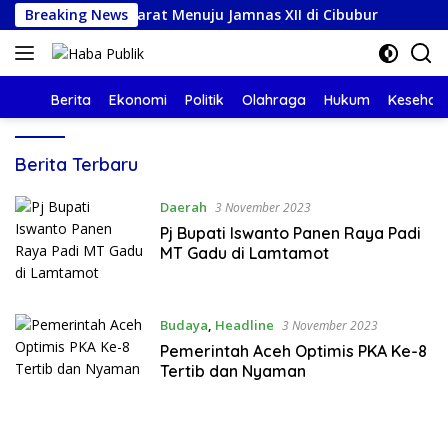
Langsung
erjalanan Darat Menuju Jamnas XII di Cibubur
Breaking News
Pemkab
ke
konten
Beranda
Berita
Ekonomi
Politik
Olahraga
Hukum
Kesehat
Haba
Berita Terbaru
Publik
Daerah
3 November 2023
Pj Bupati Iswanto Panen Raya Padi
MT Gadu di Lamtamot
Budaya
,
Headline
3 November 2023
Pemerintah Aceh Optimis PKA Ke-8
Tertib dan Nyaman