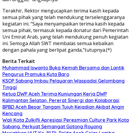
Terakhir, Rektor mengucapkan terima kasih kepada
semua pihak yang telah mendukung terselenggaranya
kegiatan ini. “Saya menyampaikan terima kasih kepada
semua pihak, termasuk kepada donatur dari Pemerintah
Uni Emirat Arab, yang telah mendukung penuh kegiatan
ini. Semoga Allah SWT membalas semua kebaikan
dengan pahala yang berlipat ganda,”tutupnya.(*)
Berita Terkait
Muhammad Iswanto Buka Kemah Bersama dan Lantik
Pengurus Pramuka Kuta Baro
KSOP Sabang Imbau Pelayaran Waspadai Gelombang
Tinggi
Ketua DWP Aceh Terima Kunjungan Kerja DWP
Kalimantan Selatan, Pererat Sinergi dan Kolaborasi
BPBD Aceh Besar Tangani Tujuh Kejadian Akibat Angin
Kencang
Wali Kota Zulkifli Apresiasi Peresmian Culture Park Kota
Sabang, Perkuat Semangat Gotong Royong
Meriahkan HUT Ke-81 RI, Polda Aceh Gelar Lomba