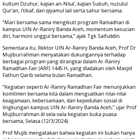
kultum Dzuhur, kajian an-Nisa’, kajian Subuh, nuzulul
Qur’an, i’tikaf, dan qiyamul lail serta sahur bersama.
“Mari bersama-sama mengikuti program Ramadhan di
kampus UIN Ar-Raniry Banda Aceh, momentum kesucian
diri, harmoni unggul bersama,” ajak Tgk Saifuddin.
Sementara itu, Rektor UIN Ar-Raniry Banda Aceh, Prof Dr
Mujiburrahman menyatakan dukungannya terhadap
berbagai program yang dirangkai dalam Ar-Raniry
Ramadhan Fair (ARF) 1445 H, yang diadakan oleh Masjid
Fathun Qarib selama bulan Ramadhan.
“Kegiatan seperti Ar-Raniry Ramadhan Fair menunjukkan
komitmen bersama kita dalam menguatkan nilai-nilai
keagamaan, kebersamaan, dan kepedulian sosial di
lingkungan kampus UIN Ar-Raniry Banda Aceh,” ujar Prof
Mujiburrahman di sela-sela kegiatan buka puasa
bersama, Selasa (12/3/2024).
Prof Mujib mengatakan bahwa kegiatan ini bukan hanya