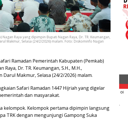
 Nagan Raya yang dipimpin Bupati Nagan Raya, Dr. TR. Keumangan,
arul Makmur, Selasa (24/2/2026) malam. Foto: Diskominfo Nagan
Safari Ramadan Pemerintah Kabupaten (Pemkab)
 Raya, Dr. TR. Keumangan, S.H., M.H.,
 Darul Makmur, Selasa (24/2/2026) malam.
ngkaian Safari Ramadan 1447 Hijriah yang digelar
oi
pemerintah dan masyarakat.
.
ua kelompok. Kelompok pertama dipimpin langsung
sapa TRK dengan mengunjungi Gampong Suka