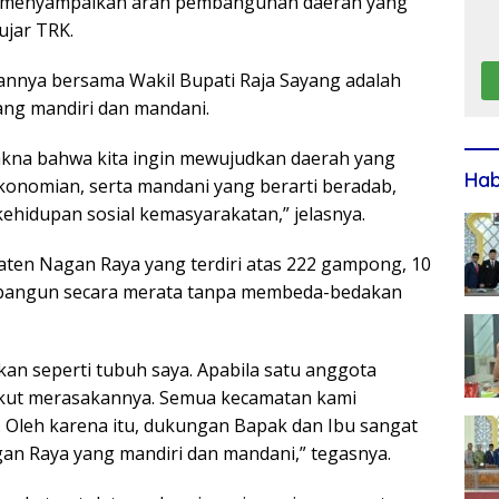
us menyampaikan arah pembangunan daerah yang
ujar TRK.
annya bersama Wakil Bupati Raja Sayang adalah
ng mandiri dan mandani.
na bahwa kita ingin mewujudkan daerah yang
Ha
onomian, serta mandani yang berarti beradab,
kehidupan sosial kemasyarakatan,” jelasnya.
en Nagan Raya yang terdiri atas 222 gampong, 10
ibangun secara merata tanpa membeda-bedakan
kan seperti tubuh saya. Apabila satu anggota
 ikut merasakannya. Semua kecamatan kami
Oleh karena itu, dukungan Bapak dan Ibu sangat
n Raya yang mandiri dan mandani,” tegasnya.