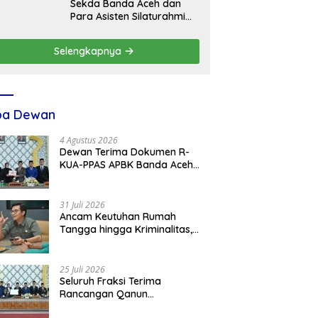
Sekda Banda Aceh dan
Para Asisten Silaturahmi
dengan Plt Kadisdik Dayah
Kota Banda Aceh
Selengkapnya
ba Dewan
4 Agustus 2026
Dewan Terima Dokumen R-
KUA-PPAS APBK Banda Aceh
2027 dari Eksekutif
31 Juli 2026
Ancam Keutuhan Rumah
Tangga hingga Kriminalitas,
Ketua DPRK Banda Aceh
Dorong Pemberantasan
Narkoba
25 Juli 2026
Seluruh Fraksi Terima
Rancangan Qanun
Pertangungjawaban