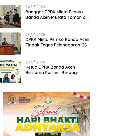
Pelaksanaan APBK Banda Aceh
Tahun Anggaran 2025
24 Juli 2026
Banggar DPRK Minta Pemko
Banda Aceh Menata Taman di
Bawah Fly Over Simpang
Surabaya
23 Juli 2026
DPRK Minta Pemko Banda Aceh
Tindak Tegas Pelanggaran GSB
dan Tata Kabel Provider
20 Juli 2026
Ketua DPRK Banda Aceh
Bersama Partner Berbagi
Santuni Anak Yatim