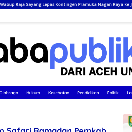
as Kontingen Pramuka Nagan Raya ke Jamnas XII 2026 di Cibub
Olahraga
Hukum
Kesehatan
Pendidikan
Politik
La
im Safari Ramadan Pemkab