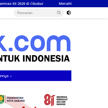
ur
Meriahkan HUT Ke-81 RI, Polda Aceh Gelar Lomba M
tutup
innya