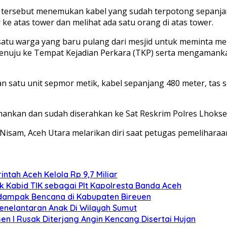
as tersebut menemukan kabel yang sudah terpotong sepanja
 atas tower dan melihat ada satu orang di atas tower.
 satu warga yang baru pulang dari mesjid untuk meminta me
nuju ke Tempat Kejadian Perkara (TKP) serta mengamankan
satu unit sepmor metik, kabel sepanjang 480 meter, tas s
diamankan dan sudah diserahkan ke Sat Reskrim Polres Lhok
Nisam, Aceh Utara melarikan diri saat petugas pemeliharaan
ntah Aceh Kelola Rp 9,7 Miliar
k Kabid TIK sebagai Plt Kapolresta Banda Aceh
rdampak Bencana di Kabupaten Bireuen
Penelantaran Anak Di Wilayah Sumut
n I Rusak Diterjang Angin Kencang Disertai Hujan