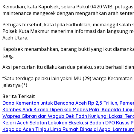
Kemudian, kata Kapolsek, sekira Pukul 04.20 WIB, petug
maintenance mengecek dengan mengarahkan arah senter ke
Petugas tersebut, kata Ipda Fadhulillah, memanggil salah
Polsek Kuta Makmur menerima informasi dan langsung me
Aceh Utara.
Kapolsek menambahkan, barang bukti yang ikut diamankan 
tang.
Aksi pencurian itu dilakukan dua pelaku, satu berhasil 
“Satu terduga pelaku lain yakni MU (29) warga Kecamatan 
jelasnya.(*)
Berita Terkait
Dana Kementan untuk Bencana Aceh Rp 2,5 Triliun, Pemeri
Kombes Andi Kirana Diperiksa Mabes Polri, Kapolda Tunju
Wapres Gibran dan Wagub Dek Fadh Kunjungi Lokasi Te
Kejari Aceh Selatan Lakukan Eksekusi Badan DPO Kasus 
Kapolda Aceh Tinjau Lima Rumah Dinas di Aspol Lamteume