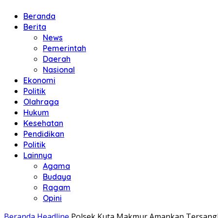
Beranda
Berita
News
Pemerintah
Daerah
Nasional
Ekonomi
Politik
Olahraga
Hukum
Kesehatan
Pendidikan
Politik
Lainnya
Agama
Budaya
Ragam
Opini
Beranda
Headline
Polsek Kuta Makmur Amankan Tersangk