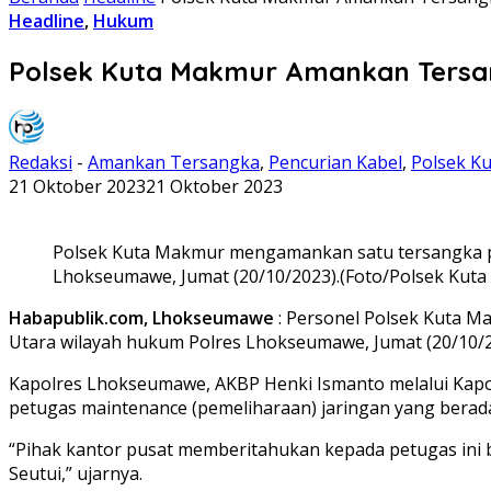
Headline
,
Hukum
Polsek Kuta Makmur Amankan Tersan
Redaksi
-
Amankan Tersangka
,
Pencurian Kabel
,
Polsek K
21 Oktober 2023
21 Oktober 2023
Polsek Kuta Makmur mengamankan satu tersangka pen
Lhokseumawe, Jumat (20/10/2023).(Foto/Polsek Kuta
Habapublik.com, Lhokseumawe
: Personel Polsek Kuta M
Utara wilayah hukum Polres Lhokseumawe, Jumat (20/10/2
Kapolres Lhokseumawe, AKBP Henki Ismanto melalui Kapolse
petugas maintenance (pemeliharaan) jaringan yang berad
“Pihak kantor pusat memberitahukan kepada petugas ini 
Seutui,” ujarnya.