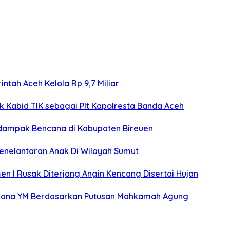
ntah Aceh Kelola Rp 9,7 Miliar
k Kabid TIK sebagai Plt Kapolresta Banda Aceh
rdampak Bencana di Kabupaten Bireuen
Penelantaran Anak Di Wilayah Sumut
n I Rusak Diterjang Angin Kencang Disertai Hujan
pidana YM Berdasarkan Putusan Mahkamah Agung