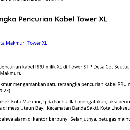
gka Pencurian Kabel Tower XL
uta Makmur
,
Tower XL
curian kabel RRU milik XL di Tower STP Desa Cot Seutui,
 Makmur).
akmur mengamankan satu tersangka pencurian kabel RRU mi
023).
k Kuta Makmur, Ipda Fadhulillah mengatakan, aksi pencuria
a di mess Uteun Bayi, Kecamatan Banda Sakti, Kota Lhokse
bahwa alarm di kantor berbunyi. Selanjutnya, petugas mai