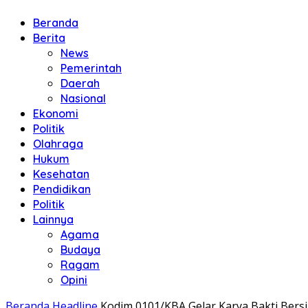
Beranda
Berita
News
Pemerintah
Daerah
Nasional
Ekonomi
Politik
Olahraga
Hukum
Kesehatan
Pendidikan
Politik
Lainnya
Agama
Budaya
Ragam
Opini
Beranda
Headline
Kodim 0101/KBA Gelar Karya Bakti Ber