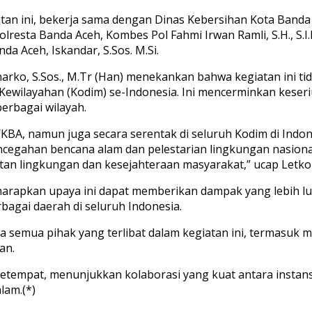
tan ini, bekerja sama dengan Dinas Kebersihan Kota Banda
resta Banda Aceh, Kombes Pol Fahmi Irwan Ramli, S.H., S.I.K.
a Aceh, Iskandar, S.Sos. M.Si.
rko, S.Sos., M.Tr (Han) menekankan bahwa kegiatan ini tid
o Kewilayahan (Kodim) se-Indonesia. Ini mencerminkan ke
erbagai wilayah.
/KBA, namun juga secara serentak di seluruh Kodim di Indon
egahan bencana alam dan pelestarian lingkungan nasional.
an lingkungan dan kesejahteraan masyarakat,” ucap Letkol C
iharapkan upaya ini dapat memberikan dampak yang lebih l
bagai daerah di seluruh Indonesia.
emua pihak yang terlibat dalam kegiatan ini, termasuk mas
an.
etempat, menunjukkan kolaborasi yang kuat antara instans
lam.(*)