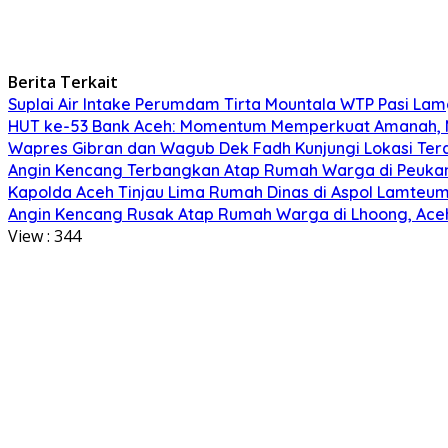
Berita Terkait
Suplai Air Intake Perumdam Tirta Mountala WTP Pasi Lamg
HUT ke-53 Bank Aceh: Momentum Memperkuat Amanah,
Wapres Gibran dan Wagub Dek Fadh Kunjungi Lokasi Te
Angin Kencang Terbangkan Atap Rumah Warga di Peuka
Kapolda Aceh Tinjau Lima Rumah Dinas di Aspol Lamteume
Angin Kencang Rusak Atap Rumah Warga di Lhoong, Ace
View :
344