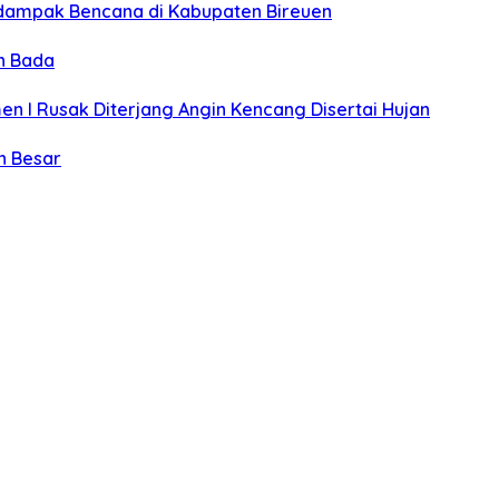
rdampak Bencana di Kabupaten Bireuen
n Bada
n I Rusak Diterjang Angin Kencang Disertai Hujan
h Besar