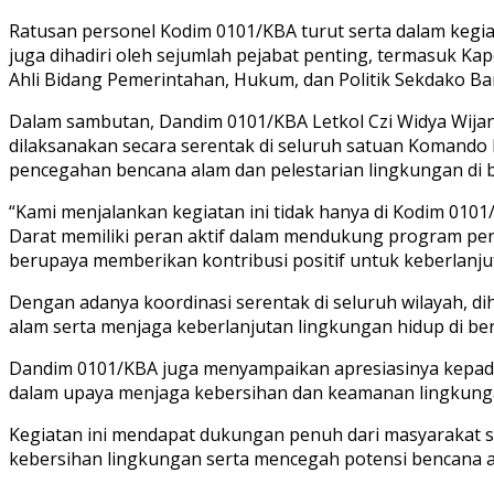
Ratusan personel Kodim 0101/KBA turut serta dalam kegia
juga dihadiri oleh sejumlah pejabat penting, termasuk Kapol
Ahli Bidang Pemerintahan, Hukum, dan Politik Sekdako Band
Dalam sambutan, Dandim 0101/KBA Letkol Czi Widya Wijana
dilaksanakan secara serentak di seluruh satuan Komand
pencegahan bencana alam dan pelestarian lingkungan di b
“Kami menjalankan kegiatan ini tidak hanya di Kodim 0101
Darat memiliki peran aktif dalam mendukung program penc
berupaya memberikan kontribusi positif untuk keberlanjut
Dengan adanya koordinasi serentak di seluruh wilayah, d
alam serta menjaga keberlanjutan lingkungan hidup di ber
Dandim 0101/KBA juga menyampaikan apresiasinya kepada s
dalam upaya menjaga kebersihan dan keamanan lingkung
Kegiatan ini mendapat dukungan penuh dari masyarakat s
kebersihan lingkungan serta mencegah potensi bencana a