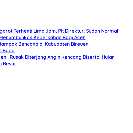
arot Terhenti Lima Jam, Plt Direktur: Sudah Normal
 Menumbuhkan Keberkahan Bagi Aceh
rdampak Bencana di Kabupaten Bireuen
n Bada
n I Rusak Diterjang Angin Kencang Disertai Hujan
h Besar