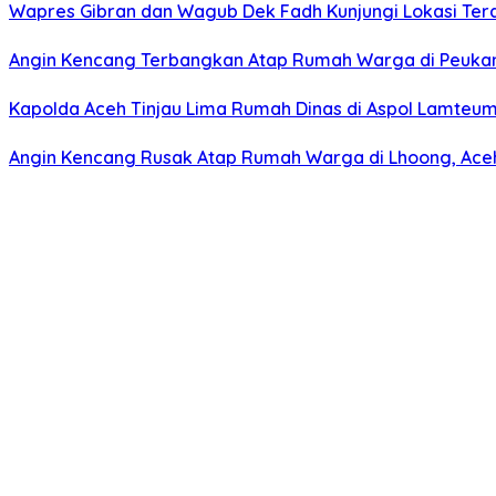
Wapres Gibran dan Wagub Dek Fadh Kunjungi Lokasi Te
Angin Kencang Terbangkan Atap Rumah Warga di Peuka
Kapolda Aceh Tinjau Lima Rumah Dinas di Aspol Lamteume
Angin Kencang Rusak Atap Rumah Warga di Lhoong, Ace