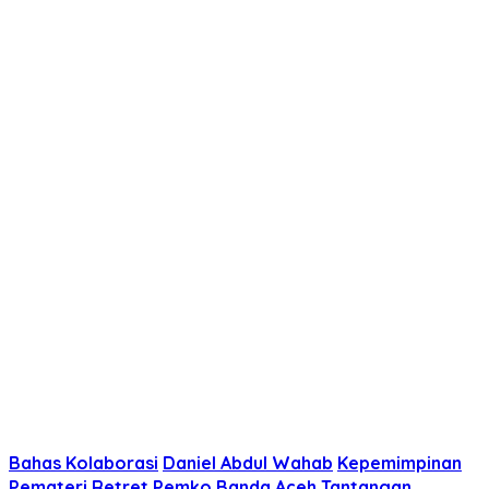
Bahas Kolaborasi
Daniel Abdul Wahab
Kepemimpinan
Pemateri Retret
Pemko Banda Aceh
Tantangan