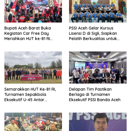
Bupati Aceh Barat Buka
PSSI Aceh Gelar Kursus
Kegiatan Car Free Day
Lisensi D di Sigli, Siapkan
Meriahkan HUT ke-81 RI
Pelatih Berkualitas untuk
Tingkat Kecamatan Bubon
Pembinaan Usia Dini
Semarakkan HUT Ke-81 RI,
Delapan Tim Pastikan
Turnamen Sepakbola
Berlaga di Turnamen
Eksekutif U-45 Antar
Eksekutif PSSI Banda Aceh
Kecamatan Se-Banda Aceh
Resmi Bergulir