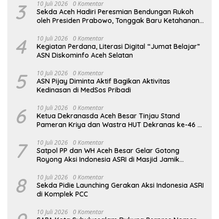
3
10 Juli 2026
0 Komentar
Sekda Aceh Hadiri Peresmian Bendungan Rukoh
oleh Presiden Prabowo, Tonggak Baru Ketahanan
Pangan Aceh
4
10 Juli 2026
0 Komentar
Kegiatan Perdana, Literasi Digital “Jumat Belajar”
ASN Diskominfo Aceh Selatan
5
10 Juli 2026
0 Komentar
ASN Pijay Diminta Aktif Bagikan Aktivitas
Kedinasan di MedSos Pribadi
6
10 Juli 2026
0 Komentar
Ketua Dekranasda Aceh Besar Tinjau Stand
Pameran Kriya dan Wastra HUT Dekranas ke-46 di
Makassar
7
10 Juli 2026
0 Komentar
Satpol PP dan WH Aceh Besar Gelar Gotong
Royong Aksi Indonesia ASRI di Masjid Jamik
Babussalam Lamteungoh
8
10 Juli 2026
0 Komentar
Sekda Pidie Launching Gerakan Aksi Indonesia ASRI
di Komplek PCC
10 Juli 2026
0 Komentar