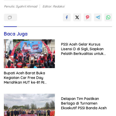
Penulis: Syahril Ahmad
Editor: Redaksi
Baca Juga
PSSI Aceh Gelar Kursus
Lisensi D di Sigli, Siapkan
Pelatih Berkualitas untuk
Pembinaan Usia Dini
Bupati Aceh Barat Buka
Kegiatan Car Free Day
Meriahkan HUT ke-81 RI
Tingkat Kecamatan Bubon
Delapan Tim Pastikan
Berlaga di Turnamen
Eksekutif PSSI Banda Aceh