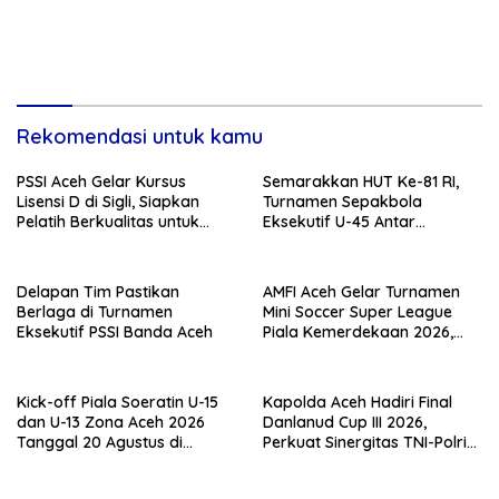
Rekomendasi untuk kamu
PSSI Aceh Gelar Kursus
Semarakkan HUT Ke-81 RI,
Lisensi D di Sigli, Siapkan
Turnamen Sepakbola
Pelatih Berkualitas untuk
Eksekutif U-45 Antar
Pembinaan Usia Dini
Kecamatan Se-Banda Aceh
Resmi Bergulir
Delapan Tim Pastikan
AMFI Aceh Gelar Turnamen
Berlaga di Turnamen
Mini Soccer Super League
Eksekutif PSSI Banda Aceh
Piala Kemerdekaan 2026,
Total Hadiah Rp9 Juta
Kick-off Piala Soeratin U-15
Kapolda Aceh Hadiri Final
dan U-13 Zona Aceh 2026
Danlanud Cup III 2026,
Tanggal 20 Agustus di
Perkuat Sinergitas TNI-Polri
Stadion Blang Paseh Sigli
dan Pemerintah Daerah