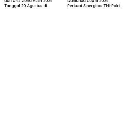
dan U-13 Zona Aceh 2026
Danlanud Cup III 2026,
Tanggal 20 Agustus di
Perkuat Sinergitas TNI-Polri
Stadion Blang Paseh Sigli
dan Pemerintah Daerah