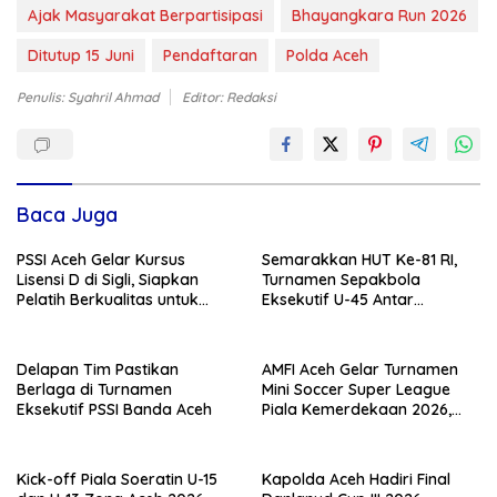
Ajak Masyarakat Berpartisipasi
Bhayangkara Run 2026
Ditutup 15 Juni
Pendaftaran
Polda Aceh
Penulis: Syahril Ahmad
Editor: Redaksi
Baca Juga
PSSI Aceh Gelar Kursus
Semarakkan HUT Ke-81 RI,
Lisensi D di Sigli, Siapkan
Turnamen Sepakbola
Pelatih Berkualitas untuk
Eksekutif U-45 Antar
Pembinaan Usia Dini
Kecamatan Se-Banda Aceh
Resmi Bergulir
Delapan Tim Pastikan
AMFI Aceh Gelar Turnamen
Berlaga di Turnamen
Mini Soccer Super League
Eksekutif PSSI Banda Aceh
Piala Kemerdekaan 2026,
Total Hadiah Rp9 Juta
Kick-off Piala Soeratin U-15
Kapolda Aceh Hadiri Final