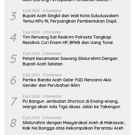
Pertanian
3
9 Juli 2026
0 Komentar
Bupati Aceh Singkil dan Wali Kota Subulussalam
Temui KPU RI, Perjuangkan Pembentukan Dapil
Baru
4
9 Juli 2026
0 Komentar
Tim Rimueng Sat Reskrim Polresta Tangkap
Residivis Curi Enam HP, BPKB dan Uang Tunai
5
9 Juli 2026
0 Komentar
Petani Kecamatan Sawang Silaturahmi Dengan
Bupati Aceh Selatan
6
9 Juli 2026
0 Komentar
Pemko Banda Aceh Gelar FGD Rencana Aksi
Gender dan Perubahan Iklim
7
9 Juli 2026
0 Komentar
PU Bangun Jembatan Shortcut di Enang-enang,
Warga akan Ada Tiga Akses Jalan ke Takengon
8
9 Juli 2026
0 Komentar
Silaturahmi dengan Masyarakat Aceh di Makassar,
Kak Na Bangga atas Kekompakan Perantau Aceh