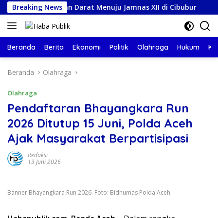
Langsung
Perjalanan Darat Menuju Jamnas XII di Cibubur
Breaking News
Pemka
ke
konten
Beranda
Berita
Ekonomi
Politik
Olahraga
Hukum
Ke
Beranda
Olahraga
Olahraga
Pendaftaran Bhayangkara Run
2026 Ditutup 15 Juni, Polda Aceh
Ajak Masyarakat Berpartisipasi
Redaksi
13 Juni 2026
Banner Bhayangkara Run 2026. Foto: Bidhumas Polda Aceh.