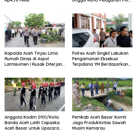
yang Profesional dan
Humanis
Kapolda Aceh Tinjau Lima
Polres Aceh Singkil Lakukan
Rumah Dinas di Aspol
Pengamanan Eksekusi
Lamteumen I Rusak Diterjang
Terpidana YM Berdasarkan
Angin Kencang Disertai Hujan
Putusan Mahkamah Agung
Anggota Kodim 0101/Kota
Pemkab Aceh Besar Komit
Banda Aceh Latih Capaska
Jaga Produktivitas Sawah
Aceh Besar untuk Upacara
Musim Kemarau
HUT ke-81 RI