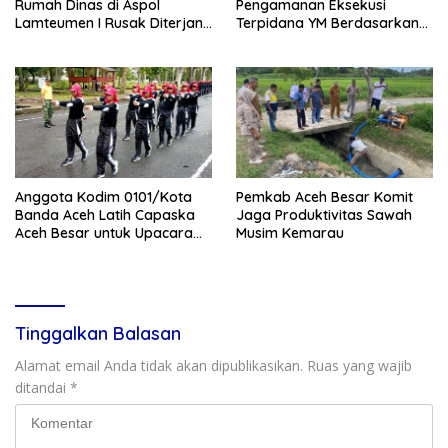
Rumah Dinas di Aspol
Pengamanan Eksekusi
Lamteumen I Rusak Diterjang
Terpidana YM Berdasarkan
Angin Kencang Disertai Hujan
Putusan Mahkamah Agung
Anggota Kodim 0101/Kota
Pemkab Aceh Besar Komit
Banda Aceh Latih Capaska
Jaga Produktivitas Sawah
Aceh Besar untuk Upacara
Musim Kemarau
HUT ke-81 RI
Tinggalkan Balasan
Alamat email Anda tidak akan dipublikasikan.
Ruas yang wajib
ditandai
*