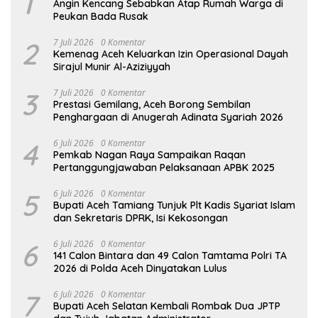
1
Angin Kencang Sebabkan Atap Rumah Warga di
Peukan Bada Rusak
2
7 Juli 2026
0 Komentar
Kemenag Aceh Keluarkan Izin Operasional Dayah
Sirajul Munir Al-Aziziyyah
3
7 Juli 2026
0 Komentar
Prestasi Gemilang, Aceh Borong Sembilan
Penghargaan di Anugerah Adinata Syariah 2026
4
6 Juli 2026
0 Komentar
Pemkab Nagan Raya Sampaikan Raqan
Pertanggungjawaban Pelaksanaan APBK 2025
5
6 Juli 2026
0 Komentar
Bupati Aceh Tamiang Tunjuk Plt Kadis Syariat Islam
dan Sekretaris DPRK, Isi Kekosongan
6
6 Juli 2026
0 Komentar
141 Calon Bintara dan 49 Calon Tamtama Polri TA
2026 di Polda Aceh Dinyatakan Lulus
7
6 Juli 2026
0 Komentar
Bupati Aceh Selatan Kembali Rombak Dua JPTP