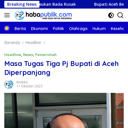
Langsung
i Peukan Bada Rusak
Breaking News
Bupati Aceh Besar Terima Dividen
ke
konten
Beranda
Berita
Ekonomi
Politik
Olahraga
Hukum
Kesehat
Beranda
Headline
Headline
,
News
,
Pemerintah
Masa Tugas Tiga Pj Bupati di Aceh
Diperpanjang
Redaksi
11 Oktober 2023