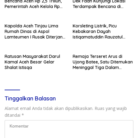
Bencana Aceh Rp 2,5 Triliun,
Dek Fadh Kunjungi Lokasi
Pemerintah Aceh Kelola Rp
Terdampak Bencana di
9,7 Miliar
Kabupaten Bireuen
Kapolda Aceh Tinjau Lima
Korsleting Listrik, Picu
Rumah Dinas di Aspol
Kebakaran Dayah
Lamteumen I Rusak Diterjang
Istiqamatuddin Rauzatul
Angin Kencang Disertai Hujan
Jannah di Pidie Jaya
Ratusan Masyarakat Darul
Remaja Terseret Arus di
Kamal Aceh Besar Gelar
Ujong Batee, Satu Ditemukan
Shalat Istisqa
Meninggal Tiga Dalam
Pencarian
Tinggalkan Balasan
Alamat email Anda tidak akan dipublikasikan.
Ruas yang wajib
ditandai
*