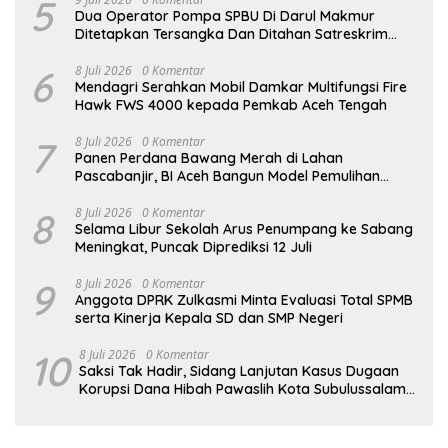
5
Dua Operator Pompa SPBU Di Darul Makmur
Ditetapkan Tersangka Dan Ditahan Satreskrim
Polres Nagan Raya
6
8 Juli 2026
0 Komentar
Mendagri Serahkan Mobil Damkar Multifungsi Fire
Hawk FWS 4000 kepada Pemkab Aceh Tengah
7
8 Juli 2026
0 Komentar
Panen Perdana Bawang Merah di Lahan
Pascabanjir, BI Aceh Bangun Model Pemulihan
Ekonomi Masyarakat Berbasis Pertanian
8
8 Juli 2026
0 Komentar
Selama Libur Sekolah Arus Penumpang ke Sabang
Meningkat, Puncak Diprediksi 12 Juli
9
8 Juli 2026
0 Komentar
Anggota DPRK Zulkasmi Minta Evaluasi Total SPMB
serta Kinerja Kepala SD dan SMP Negeri
10
8 Juli 2026
0 Komentar
Saksi Tak Hadir, Sidang Lanjutan Kasus Dugaan
Korupsi Dana Hibah Pawaslih Kota Subulussalam
Ditunda