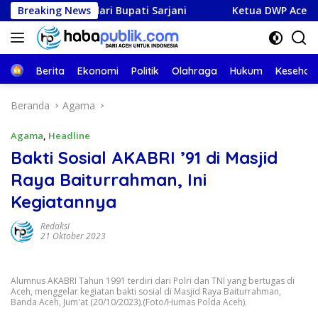
Langsung
s Umrah dari Bupati Sarjani
Breaking News
Ketua DWP Aceh Terima Ku
ke
konten
Beranda
Berita
Ekonomi
Politik
Olahraga
Hukum
Kesehat
Beranda
Agama
Agama
,
Headline
Bakti Sosial AKABRI ’91 di Masjid
Raya Baiturrahman, Ini
Kegiatannya
Redaksi
21 Oktober 2023
Alumnus AKABRI Tahun 1991 terdiri dari Polri dan TNI yang bertugas di
Aceh, menggelar kegiatan bakti sosial di Masjid Raya Baiturrahman,
Banda Aceh, Jum'at (20/10/2023).(Foto/Humas Polda Aceh).