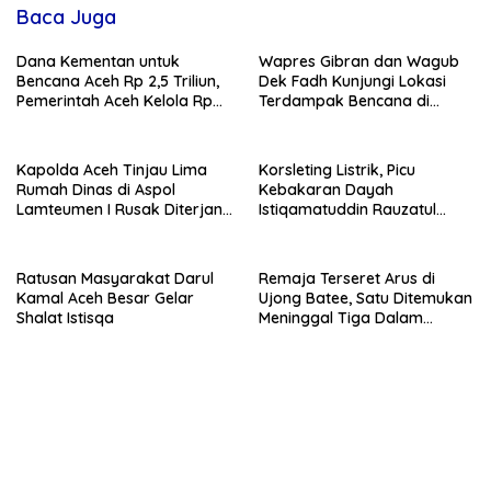
Baca Juga
Dana Kementan untuk
Wapres Gibran dan Wagub
Bencana Aceh Rp 2,5 Triliun,
Dek Fadh Kunjungi Lokasi
Pemerintah Aceh Kelola Rp
Terdampak Bencana di
9,7 Miliar
Kabupaten Bireuen
Kapolda Aceh Tinjau Lima
Korsleting Listrik, Picu
Rumah Dinas di Aspol
Kebakaran Dayah
Lamteumen I Rusak Diterjang
Istiqamatuddin Rauzatul
Angin Kencang Disertai Hujan
Jannah di Pidie Jaya
Ratusan Masyarakat Darul
Remaja Terseret Arus di
Kamal Aceh Besar Gelar
Ujong Batee, Satu Ditemukan
Shalat Istisqa
Meninggal Tiga Dalam
Pencarian