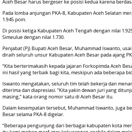
Aceh Besar harus bergeser ke posisi kedua karena berdasa
Pada lomba anjungan PKA-8, Kabupaten Aceh Selatan meraih
1.945 poin.
Di posisi ketiga Kabupaten Aceh Tengah dengan nilai 1.925
Simeulue dengan nilai 1.730.
Penjabat (Pj) Bupati Aceh Besar, Muhammad Iswanto, usa
diraih seluruh unsur Kabupaten Aceh Besar pada ajang PK
“Kita berterimakasih kepada jajaran Forkopimda Aceh Bes
ini hasil yang terbaik bagi kita, meskipun ada beberapa b
Iswanto mengatakan, seluruh tim telah bekerja dan menamp
diterima dan diapresiasi. “Kita yakin dewan juri yang dit
masing,” kata orang nomor satu di Aceh Besar itu.
Dalam kesempatan tersebut, Muhammad Iswanto, juga ber
Besar selama PKA-8 digelar.
“Beberapa pengunjung dari berbagai kabupaten kota meng
itu kami mohon maaf atas kekurangan apabila dalam melay