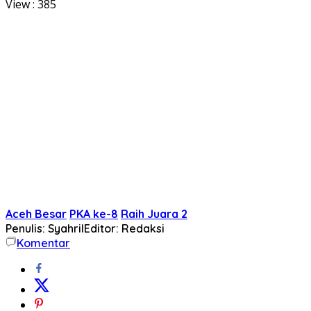
View :
385
Aceh Besar
PKA ke-8
Raih Juara 2
Penulis: Syahril
Editor: Redaksi
Komentar