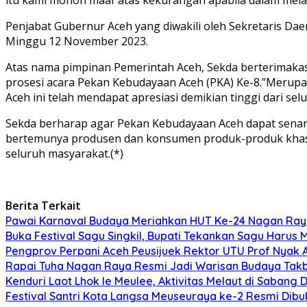
Penjabat Gubernur Aceh yang diwakili oleh Sekretaris Da
Minggu 12 November 2023.
Atas nama pimpinan Pemerintah Aceh, Sekda berterimakas
prosesi acara Pekan Kebudayaan Aceh (PKA) Ke-8.”Merupa
Aceh ini telah mendapat apresiasi demikian tinggi dari sel
Sekda berharap agar Pekan Kebudayaan Aceh dapat senant
bertemunya produsen dan konsumen produk-produk khas Ac
seluruh masyarakat.(*)
Berita Terkait
Pawai Karnaval Budaya Meriahkan HUT Ke-24 Nagan Raya,
Buka Festival Sagu Singkil, Bupati Tekankan Sagu Har
Pengprov Perpani Aceh Peusijuek Rektor UTU Prof Nyak 
Rapai Tuha Nagan Raya Resmi Jadi Warisan Budaya Tak
Kenduri Laot Lhok Ie Meulee, Aktivitas Melaut di Sabang
Festival Santri Kota Langsa Meuseuraya ke-2 Resmi Dib