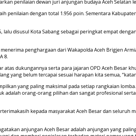
rkan penilaian dewan juri anjungan budaya Aceh Selatan le
 penilaian dengan total 1.956 poin. Sementara Kabupaten Ac
, lalu disusul Kota Sabang sebagai peringkat empat dengan 
i menerima penghargaan dari Wakapolda Aceh Brigjen Armi
A 8.
ar atas dukungannya serta para jajaran OPD Aceh Besar kh
idang yang belum tercapai sesuai harapan kita semua, “kata
ilkan yang paling maksimal pada setiap rangkaian lomba. O
unjuk adalah orang-orang pilihan dan sangat profesional se
terimakasih kepada masyarakat Aceh Besar dan seluruh m
atakan anjungan Aceh Besar adalah anjungan yang paling 
ani dan memberi penjelasan terhadap materi pamer yang ti