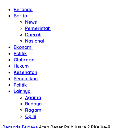
Beranda
Berita
News
Pemerintah
Daerah
Nasional
Ekonomi
Politik
Olahraga
Hukum
Kesehatan
Pendidikan
Politik
Lainnya
Agama
Budaya
Ragam
Opini
Beranda
Budaya
Aceh Besar Raih Juara 2 PKA Ke-8