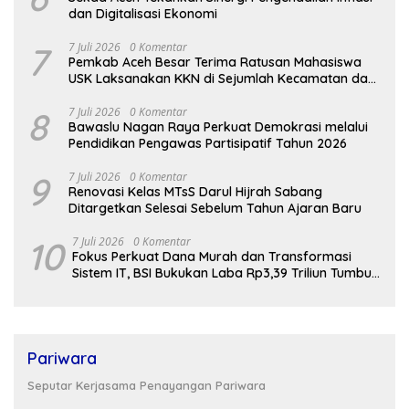
dan Digitalisasi Ekonomi
7
7 Juli 2026
0 Komentar
Pemkab Aceh Besar Terima Ratusan Mahasiswa
USK Laksanakan KKN di Sejumlah Kecamatan dan
Gampong
8
7 Juli 2026
0 Komentar
Bawaslu Nagan Raya Perkuat Demokrasi melalui
Pendidikan Pengawas Partisipatif Tahun 2026
9
7 Juli 2026
0 Komentar
Renovasi Kelas MTsS Darul Hijrah Sabang
Ditargetkan Selesai Sebelum Tahun Ajaran Baru
10
7 Juli 2026
0 Komentar
Fokus Perkuat Dana Murah dan Transformasi
Sistem IT, BSI Bukukan Laba Rp3,39 Triliun Tumbuh
16,73%
Pariwara
Seputar Kerjasama Penayangan Pariwara