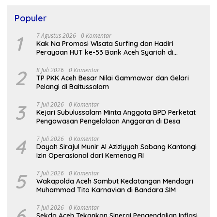
Populer
1
7 Agustus 2026
0 Komentar
Kak Na Promosi Wisata Surfing dan Hadiri
Perayaan HUT ke-53 Bank Aceh Syariah di
Simeulue
2
8 Juli 2026
0 Komentar
TP PKK Aceh Besar Nilai Gammawar dan Gelari
Pelangi di Baitussalam
3
7 Juli 2026
0 Komentar
Kejari Subulussalam Minta Anggota BPD Perketat
Pengawasan Pengelolaan Anggaran di Desa
4
7 Juli 2026
0 Komentar
Dayah Sirajul Munir Al Aziziyyah Sabang Kantongi
Izin Operasional dari Kemenag RI
5
7 Juli 2026
0 Komentar
Wakapolda Aceh Sambut Kedatangan Mendagri
Muhammad Tito Karnavian di Bandara SIM
6
7 Juli 2026
0 Komentar
Sekda Aceh Tekankan Sinergi Pengendalian Inflasi