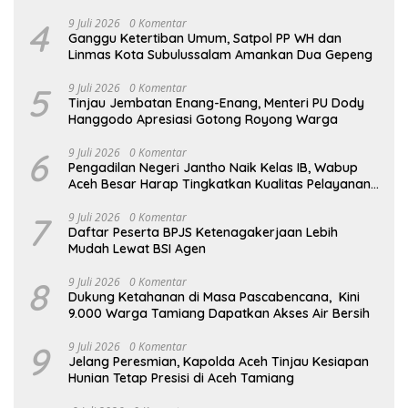
4
9 Juli 2026
0 Komentar
Ganggu Ketertiban Umum, Satpol PP WH dan
Linmas Kota Subulussalam Amankan Dua Gepeng
5
9 Juli 2026
0 Komentar
Tinjau Jembatan Enang-Enang, Menteri PU Dody
Hanggodo Apresiasi Gotong Royong Warga
6
9 Juli 2026
0 Komentar
Pengadilan Negeri Jantho Naik Kelas IB, Wabup
Aceh Besar Harap Tingkatkan Kualitas Pelayanan
Hukum
7
9 Juli 2026
0 Komentar
Daftar Peserta BPJS Ketenagakerjaan Lebih
Mudah Lewat BSI Agen
8
9 Juli 2026
0 Komentar
Dukung Ketahanan di Masa Pascabencana, Kini
9.000 Warga Tamiang Dapatkan Akses Air Bersih
9
9 Juli 2026
0 Komentar
Jelang Peresmian, Kapolda Aceh Tinjau Kesiapan
Hunian Tetap Presisi di Aceh Tamiang