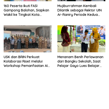
160 Peserta Ikuti FASI
Mujiburrahman Kembali
Gampong Balohan, Siapkan
Dilantik sebagai Rektor UIN
Wakil ke Tingkat Kota
Ar-Raniry Periode Kedua
Sabang
2026–2030
USK dan BRIN Perkuat
Menanam Benih Perlawanan
Kolaborasi Riset melalui
dari Bangku Sekolah, Saat
Workshop Pemanfaatan AI
Pelajar Gayo Lues Belajar
dalam Pembelajaran dan
Menjadi Duta Anti Narkoba
Penelitian