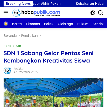
Langsung
Paspor Akhir Pekan
Breaking News
Kebakaran Hebat Hanguskan 96 Kios
ke
konten
Beranda
Berita
Ekonomi
Politik
Olahraga
Hukum
Kesehat
Beranda
Pendidikan
Pendidikan
SDN 1 Sabang Gelar Pentas Seni
Kembangkan Kreativitas Siswa
Redaksi
12 Desember 2025