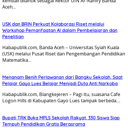
kembali dilantik sebagai Rektor UIN Ar-Raniry Banda
Aceh…
USK dan BRIN Perkuat Kolaborasi Riset melalui
Workshop Pemanfaatan AI dalam Pembelajaran dan
Penelitian
Habapublik.com, Banda Aceh – Universitas Syiah Kuala
(USK) melalui Pusat Riset dan Pengembangan Pendidikan
Matematika…
Menanam Benih Perlawanan dari Bangku Sekolah, Saat
Pelajar Gayo Lues Belajar Menjadi Duta Anti Narkoba
Habapublik.com, Blangkejeren – Pagi itu, suasana Cafe
Logon Hills di Kabupaten Gayo Lues tampak berbeda….
Bupati TRK Buka MPLS Sekolah Rakyat, 330 Siswa Siap
Tempuh Pendidikan Gratis Berasrama