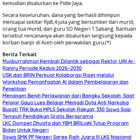
kemudian disalurkan ke Pidie Jaya.
Secara keseluruhan, dana yang berhasil dihimpun
mencapai sekitar Rp8,4 juta yang bersumber dari murid,
orang tua murid, dan guru SD Negeri 1 Sabang. Bantuan
tersebut rencananya akan disalurkan langsung kepada
korban banjir di Aceh oleh perwakilan guru.(*)
Berita Terkait
Mujiburrahman Kembali Dilantik sebagai Rektor UIN Ar-
Raniry Periode Kedua 2026–2030
USK dan BRIN Perkuat Kolaborasi Riset melalui
Workshop Pemanfaatan AI dalam Pembelajaran dan
Penelitian
Menanam Benih Perlawanan dari Bangku Sekolah, Saat
Pelajar Gayo Lues Belajar Menjadi Duta Anti Narkoba
Bupati TRK Buka MPLS Sekolah Rakyat, 330 Siswa Siap
Tempuh Pendidikan Gratis Berasrama
LKC Dompet Dhuafa dan YBM BRILiaN Tutup Program
Bidan Untuk Negeri
Siswa SMK PP Negeri Saree Raih Juara III LKS Nasional