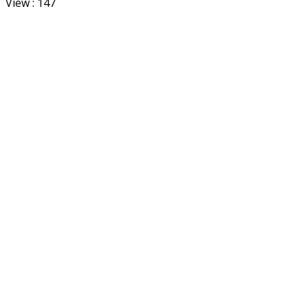
View :
147