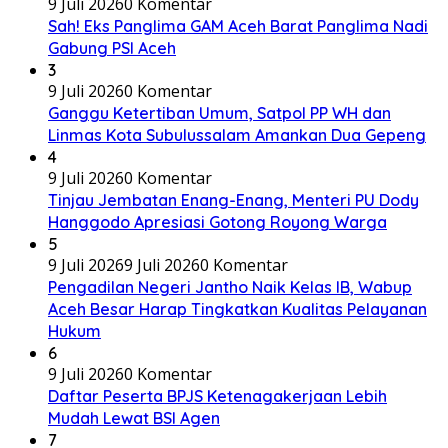
9 Juli 2026
0 Komentar
Sah! Eks Panglima GAM Aceh Barat Panglima Nadi
Gabung PSI Aceh
3
9 Juli 2026
0 Komentar
Ganggu Ketertiban Umum, Satpol PP WH dan
Linmas Kota Subulussalam Amankan Dua Gepeng
4
9 Juli 2026
0 Komentar
Tinjau Jembatan Enang-Enang, Menteri PU Dody
Hanggodo Apresiasi Gotong Royong Warga
5
9 Juli 2026
9 Juli 2026
0 Komentar
Pengadilan Negeri Jantho Naik Kelas IB, Wabup
Aceh Besar Harap Tingkatkan Kualitas Pelayanan
Hukum
6
9 Juli 2026
0 Komentar
Daftar Peserta BPJS Ketenagakerjaan Lebih
Mudah Lewat BSI Agen
7