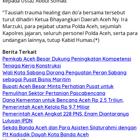
kepada Ustaz Abdul Somad.
“Tausiah trauma healing dan do’a bersama tersebut
turut dihadiri Ketua Bhayangkari Daerah Aceh Ny. Ira
Marzuki, para pejabat utama Polda Aceh, sejumlah
Kapolres jajaran, seluruh personel Polda Aceh, serta para
undangan lainnya, tutup Kabid Humas.(*)
Berita Terkait
Pemkab Aceh Besar Dukung Peningkatan Kompetensi
Tenaga Kerja Konstruksi
Wali Kota Sabang Dorong Penguatan Peran Sabang
sebagai Pusat Bisnis Maritim
Bupati Aceh Besar Minta Perhatian Pusat untuk
Pemulihan Sektor Pertanian Pascabencana
Dana Kementan untuk Bencana Aceh Rp 2,5 Triliun,
Pemerintah Aceh Kelola Rp 9,7 Miliar
Pemerintah Aceh Angkat 228 PNS, Enam Diantaranya
Lulusan IPDN
Sekda Banda Aceh dan Para Asisten Silaturahmi dengan
Plt Kadisdik Dayah Kota Banda Aceh