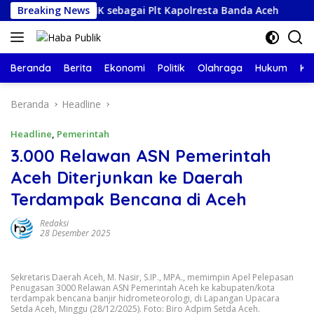
Langsung
njuk Kabid TIK sebagai Plt Kapolresta Banda Aceh
Breaking News
Berku
ke
konten
Beranda
Berita
Ekonomi
Politik
Olahraga
Hukum
Ke
Beranda
Headline
Headline
,
Pemerintah
3.000 Relawan ASN Pemerintah
Aceh Diterjunkan ke Daerah
Terdampak Bencana di Aceh
Redaksi
28 Desember 2025
Sekretaris Daerah Aceh, M. Nasir, S.IP., MPA., memimpin Apel Pelepasan
Penugasan 3000 Relawan ASN Pemerintah Aceh ke kabupaten/kota
terdampak bencana banjir hidrometeorologi, di Lapangan Upacara
Setda Aceh, Minggu (28/12/2025). Foto: Biro Adpim Setda Aceh.