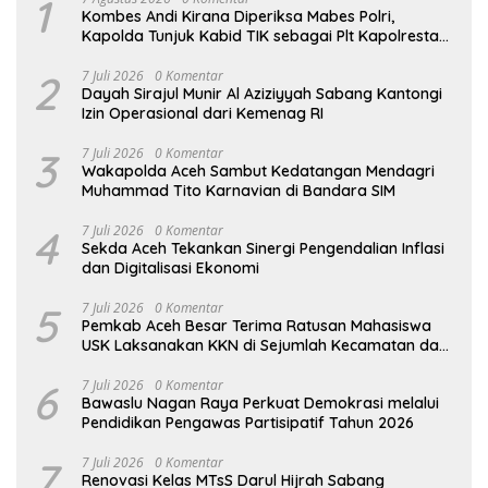
1
Kombes Andi Kirana Diperiksa Mabes Polri,
Kapolda Tunjuk Kabid TIK sebagai Plt Kapolresta
Banda Aceh
2
7 Juli 2026
0 Komentar
Dayah Sirajul Munir Al Aziziyyah Sabang Kantongi
Izin Operasional dari Kemenag RI
3
7 Juli 2026
0 Komentar
Wakapolda Aceh Sambut Kedatangan Mendagri
Muhammad Tito Karnavian di Bandara SIM
4
7 Juli 2026
0 Komentar
Sekda Aceh Tekankan Sinergi Pengendalian Inflasi
dan Digitalisasi Ekonomi
5
7 Juli 2026
0 Komentar
Pemkab Aceh Besar Terima Ratusan Mahasiswa
USK Laksanakan KKN di Sejumlah Kecamatan dan
Gampong
6
7 Juli 2026
0 Komentar
Bawaslu Nagan Raya Perkuat Demokrasi melalui
Pendidikan Pengawas Partisipatif Tahun 2026
7
7 Juli 2026
0 Komentar
Renovasi Kelas MTsS Darul Hijrah Sabang