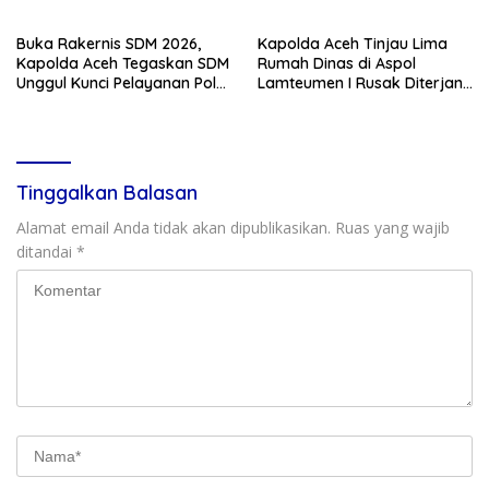
Buka Rakernis SDM 2026,
Kapolda Aceh Tinjau Lima
Kapolda Aceh Tegaskan SDM
Rumah Dinas di Aspol
Unggul Kunci Pelayanan Polri
Lamteumen I Rusak Diterjang
yang Profesional dan
Angin Kencang Disertai Hujan
Humanis
Tinggalkan Balasan
Alamat email Anda tidak akan dipublikasikan.
Ruas yang wajib
ditandai
*