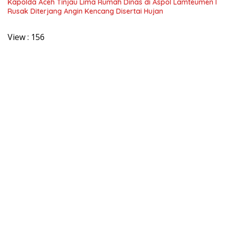
Kapolda Aceh Tinjau Lima Rumah Dinas di Aspol Lamteumen I
Rusak Diterjang Angin Kencang Disertai Hujan
View :
156