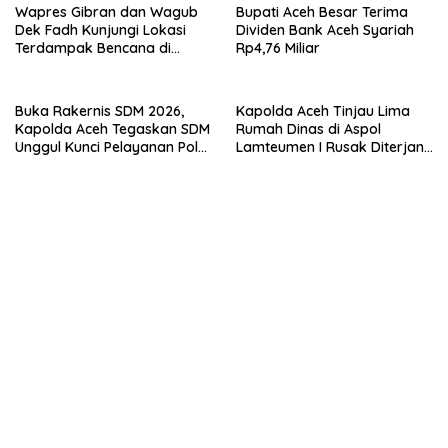
Wapres Gibran dan Wagub
Bupati Aceh Besar Terima
Dek Fadh Kunjungi Lokasi
Dividen Bank Aceh Syariah
Terdampak Bencana di
Rp4,76 Miliar
Kabupaten Bireuen
Buka Rakernis SDM 2026,
Kapolda Aceh Tinjau Lima
Kapolda Aceh Tegaskan SDM
Rumah Dinas di Aspol
Unggul Kunci Pelayanan Polri
Lamteumen I Rusak Diterjang
yang Profesional dan
Angin Kencang Disertai Hujan
Humanis