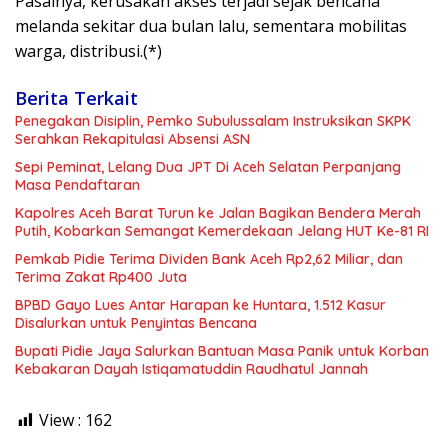
Pasalnya, kerusakan akses terjadi sejak bencana
melanda sekitar dua bulan lalu, sementara mobilitas
warga, distribusi.(*)
Berita Terkait
Penegakan Disiplin, Pemko Subulussalam Instruksikan SKPK
Serahkan Rekapitulasi Absensi ASN
Sepi Peminat, Lelang Dua JPT Di Aceh Selatan Perpanjang
Masa Pendaftaran
Kapolres Aceh Barat Turun ke Jalan Bagikan Bendera Merah
Putih, Kobarkan Semangat Kemerdekaan Jelang HUT Ke-81 RI
Pemkab Pidie Terima Dividen Bank Aceh Rp2,62 Miliar, dan
Terima Zakat Rp400 Juta
BPBD Gayo Lues Antar Harapan ke Huntara, 1.512 Kasur
Disalurkan untuk Penyintas Bencana
Bupati Pidie Jaya Salurkan Bantuan Masa Panik untuk Korban
Kebakaran Dayah Istiqamatuddin Raudhatul Jannah
View :
162