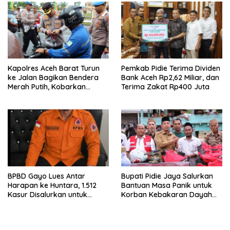
Kapolres Aceh Barat Turun
Pemkab Pidie Terima Dividen
ke Jalan Bagikan Bendera
Bank Aceh Rp2,62 Miliar, dan
Merah Putih, Kobarkan
Terima Zakat Rp400 Juta
Semangat Kemerdekaan
Jelang HUT Ke-81 RI
BPBD Gayo Lues Antar
Bupati Pidie Jaya Salurkan
Harapan ke Huntara, 1.512
Bantuan Masa Panik untuk
Kasur Disalurkan untuk
Korban Kebakaran Dayah
Penyintas Bencana
Istiqamatuddin Raudhatul
Jannah