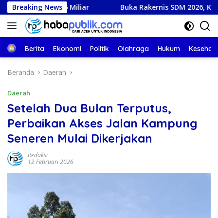
Langsung
6 Miliar
Breaking News
Buka Rakernis SDM 2026, Kapolda Aceh Tegask
ke
konten
Beranda
Berita
Ekonomi
Politik
Olahraga
Hukum
Kesehat
Beranda
Daerah
Daerah
Setelah Dua Bulan Terputus,
Perbaikan Akses Jalan Kampung
Seneren Mulai Dikerjakan
Redaksi
12 Februari 2026