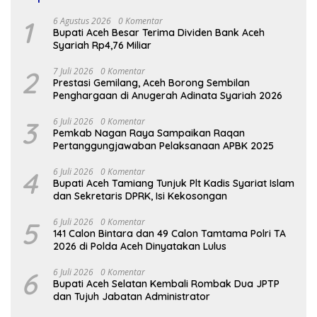
1
6 Agustus 2026
0 Komentar
Bupati Aceh Besar Terima Dividen Bank Aceh
Syariah Rp4,76 Miliar
2
7 Juli 2026
0 Komentar
Prestasi Gemilang, Aceh Borong Sembilan
Penghargaan di Anugerah Adinata Syariah 2026
3
6 Juli 2026
0 Komentar
Pemkab Nagan Raya Sampaikan Raqan
Pertanggungjawaban Pelaksanaan APBK 2025
4
6 Juli 2026
0 Komentar
Bupati Aceh Tamiang Tunjuk Plt Kadis Syariat Islam
dan Sekretaris DPRK, Isi Kekosongan
5
6 Juli 2026
0 Komentar
141 Calon Bintara dan 49 Calon Tamtama Polri TA
2026 di Polda Aceh Dinyatakan Lulus
6
6 Juli 2026
0 Komentar
Bupati Aceh Selatan Kembali Rombak Dua JPTP
dan Tujuh Jabatan Administrator