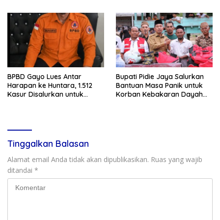
Semangat Kemerdekaan
Jelang HUT Ke-81 RI
BPBD Gayo Lues Antar
Bupati Pidie Jaya Salurkan
Harapan ke Huntara, 1.512
Bantuan Masa Panik untuk
Kasur Disalurkan untuk
Korban Kebakaran Dayah
Penyintas Bencana
Istiqamatuddin Raudhatul
Jannah
Tinggalkan Balasan
Alamat email Anda tidak akan dipublikasikan.
Ruas yang wajib
ditandai
*