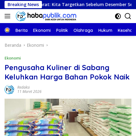
Langsung
ceh Barat: Kita Targetkan Sebelum Desember Semua Selesai
Breaking News
ke
konten
Beranda
Berita
Ekonomi
Politik
Olahraga
Hukum
Kesehat
Beranda
Ekonomi
Ekonomi
Pengusaha Kuliner di Sabang
Keluhkan Harga Bahan Pokok Naik
Redaksi
11 Maret 2026