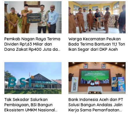
Pemkab Nagan Raya Terima
Warga Kecamatan Peukan
Dividen Rp1,63 Miliar dan
Bada Terima Bantuan 11,1 Ton
Dana Zakat Rp400 Juta dari
Ikan Segar dari DKP Aceh
Bank Aceh Syariah
Tak Sekadar Salurkan
Bank Indonesia Aceh dan PT
Pembiayaan, BSI Bangun
Solusi Bangun Andalas Jalin
Ekosistem UMKM Nasional
Kerja Sama Pemanfaatan
Bersama Danantara
Limbah Racik Uang Kertas
(LRUK)