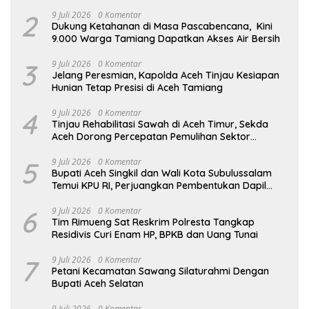
Desember Semua Selesai
2
9 Juli 2026
0 Komentar
Dukung Ketahanan di Masa Pascabencana, Kini
9.000 Warga Tamiang Dapatkan Akses Air Bersih
3
9 Juli 2026
0 Komentar
Jelang Peresmian, Kapolda Aceh Tinjau Kesiapan
Hunian Tetap Presisi di Aceh Tamiang
4
9 Juli 2026
0 Komentar
Tinjau Rehabilitasi Sawah di Aceh Timur, Sekda
Aceh Dorong Percepatan Pemulihan Sektor
Pertanian
5
9 Juli 2026
0 Komentar
Bupati Aceh Singkil dan Wali Kota Subulussalam
Temui KPU RI, Perjuangkan Pembentukan Dapil
Baru
6
9 Juli 2026
0 Komentar
Tim Rimueng Sat Reskrim Polresta Tangkap
Residivis Curi Enam HP, BPKB dan Uang Tunai
7
9 Juli 2026
0 Komentar
Petani Kecamatan Sawang Silaturahmi Dengan
Bupati Aceh Selatan
9 Juli 2026
0 Komentar