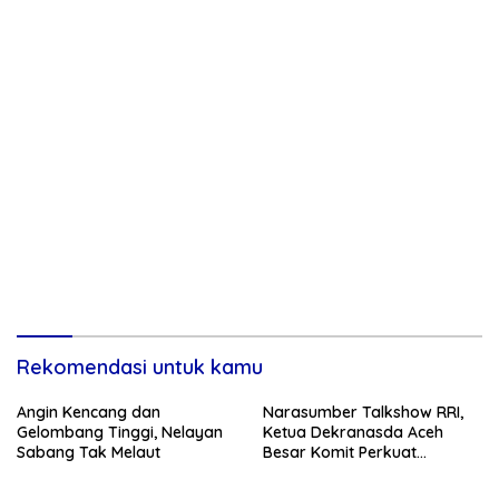
Rekomendasi untuk kamu
Angin Kencang dan
Narasumber Talkshow RRI,
Gelombang Tinggi, Nelayan
Ketua Dekranasda Aceh
Sabang Tak Melaut
Besar Komit Perkuat
Ekonomi Daerah Lewat
Produk Unggulan Lokal