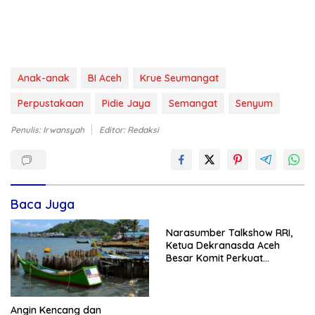
Anak-anak
BI Aceh
Krue Seumangat
Perpustakaan
Pidie Jaya
Semangat
Senyum
Penulis: Irwansyah
Editor: Redaksi
Baca Juga
Narasumber Talkshow RRI,
Ketua Dekranasda Aceh
Besar Komit Perkuat
Ekonomi Daerah Lewat
Produk Unggulan Lokal
Angin Kencang dan