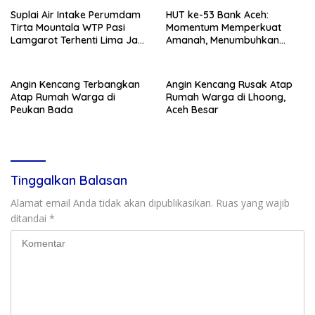
Suplai Air Intake Perumdam
HUT ke-53 Bank Aceh:
Tirta Mountala WTP Pasi
Momentum Memperkuat
Lamgarot Terhenti Lima Jam,
Amanah, Menumbuhkan
Plt Direktur: Sudah Normal
Keberkahan Bagi Aceh
Angin Kencang Terbangkan
Angin Kencang Rusak Atap
Atap Rumah Warga di
Rumah Warga di Lhoong,
Peukan Bada
Aceh Besar
Tinggalkan Balasan
Alamat email Anda tidak akan dipublikasikan.
Ruas yang wajib
ditandai
*