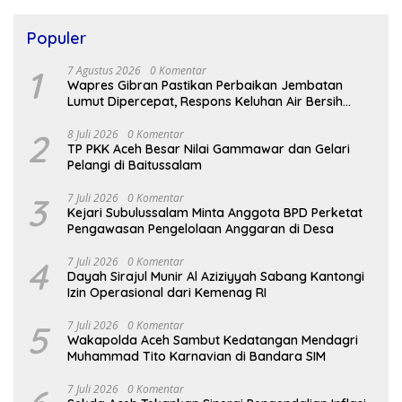
Populer
1
7 Agustus 2026
0 Komentar
Wapres Gibran Pastikan Perbaikan Jembatan
Lumut Dipercepat, Respons Keluhan Air Bersih
Warga
2
8 Juli 2026
0 Komentar
TP PKK Aceh Besar Nilai Gammawar dan Gelari
Pelangi di Baitussalam
3
7 Juli 2026
0 Komentar
Kejari Subulussalam Minta Anggota BPD Perketat
Pengawasan Pengelolaan Anggaran di Desa
4
7 Juli 2026
0 Komentar
Dayah Sirajul Munir Al Aziziyyah Sabang Kantongi
Izin Operasional dari Kemenag RI
5
7 Juli 2026
0 Komentar
Wakapolda Aceh Sambut Kedatangan Mendagri
Muhammad Tito Karnavian di Bandara SIM
7 Juli 2026
0 Komentar