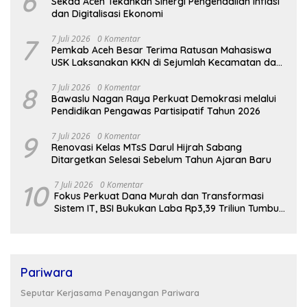
6
Sekda Aceh Tekankan Sinergi Pengendalian Inflasi
dan Digitalisasi Ekonomi
7
7 Juli 2026
0 Komentar
Pemkab Aceh Besar Terima Ratusan Mahasiswa
USK Laksanakan KKN di Sejumlah Kecamatan dan
Gampong
8
7 Juli 2026
0 Komentar
Bawaslu Nagan Raya Perkuat Demokrasi melalui
Pendidikan Pengawas Partisipatif Tahun 2026
9
7 Juli 2026
0 Komentar
Renovasi Kelas MTsS Darul Hijrah Sabang
Ditargetkan Selesai Sebelum Tahun Ajaran Baru
10
7 Juli 2026
0 Komentar
Fokus Perkuat Dana Murah dan Transformasi
Sistem IT, BSI Bukukan Laba Rp3,39 Triliun Tumbuh
16,73%
Pariwara
Seputar Kerjasama Penayangan Pariwara