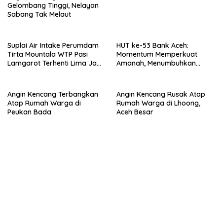
Gelombang Tinggi, Nelayan
Sabang Tak Melaut
Suplai Air Intake Perumdam
HUT ke-53 Bank Aceh:
Tirta Mountala WTP Pasi
Momentum Memperkuat
Lamgarot Terhenti Lima Jam,
Amanah, Menumbuhkan
Plt Direktur: Sudah Normal
Keberkahan Bagi Aceh
Angin Kencang Terbangkan
Angin Kencang Rusak Atap
Atap Rumah Warga di
Rumah Warga di Lhoong,
Peukan Bada
Aceh Besar