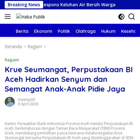
Langsung
rcepat, Respons Keluhan Air Bersih Warga
Breaking News
Angin Kenc
ke
konten
Beranda
Berita
Ekonomi
Politik
Olahraga
Hukum
Kesehat
Beranda
Ragam
Ragam
Krue Seumangat, Perpustakaan BI
Aceh Hadirkan Senyum dan
Semangat Anak-Anak Pidie Jaya
Irwansyah
9 April 2026
Kantor Perwakilan Bank Indonesia Provinsi Aceh melalui Perpustakaan BI
Aceh, berkolaborasi dengan Taman Baca Masyarakat (TBM) Provinsi
Aceh, mendukung pemulihan pasca bencana melalui kegiatan Krue
Seumangat bersama Perpustakaan BI Aceh yang diselenggarakan di SDN