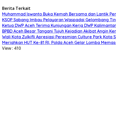
Berita Terkait
Muhammad Iswanto Buka Kemah Bersama dan Lantik Pen
KSOP Sabang Imbau Pelayaran Waspadai Gelombang Tin
Ketua DWP Aceh Terima Kunjungan Kerja DWP Kalimantan 
BPBD Aceh Besar Tangani Tujuh Kejadian Akibat Angin K
Wali Kota Zulkifli Apresiasi Peresmian Culture Park Ko
Meriahkan HUT Ke-81 RI, Polda Aceh Gelar Lomba Memas
View :
410