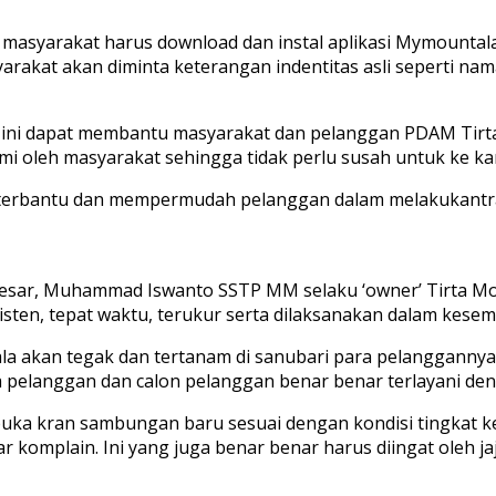
 masyarakat harus download dan instal aplikasi Mymountala 
asyarakat akan diminta keterangan indentitas asli seperti na
si ini dapat membantu masyarakat dan pelanggan PDAM Ti
 oleh masyarakat sehingga tidak perlu susah untuk ke k
at terbantu dan mempermudah pelanggan dalam melakukant
h Besar, Muhammad Iswanto SSTP MM selaku ‘owner’ Tirta Mo
sisten, tepat waktu, terukur serta dilaksanakan dalam kese
a akan tegak dan tertanam di sanubari para pelanggannya.
a pelanggan dan calon pelanggan benar benar terlayani deng
ka kran sambungan baru sesuai dengan kondisi tingkat ket
 komplain. Ini yang juga benar benar harus diingat oleh j