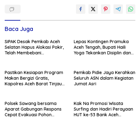
Baca Juga
SiPAK Desak Pemkab Aceh
Lepas Kontingen Pramuka
Selatan Hapus Alokasi Pokir,
Aceh Tengah, Bupati Haili
Telah Membebani
Yoga Tekankan Disiplin dan
Kemampuan Fiskal Daerah
Jaga Nama Daerah
Pastikan Kesiapan Program
Pemkab Pidie Jaya Kerahkan
Makan Bergizi Gratis,
Seluruh ASN dalam Kegiatan
Kapolres Aceh Barat Tinjau
Jumat Asri
Dapur SPPG Polri
Polsek Sawang bersama
Kak Na Promosi Wisata
Aparat Gabungan Respons
Surfing dan Hadiri Perayaan
Cepat Evakuasi Pohon
HUT ke-53 Bank Aceh
Tumbang di Jalan Nasional
Syariah di Simeulue