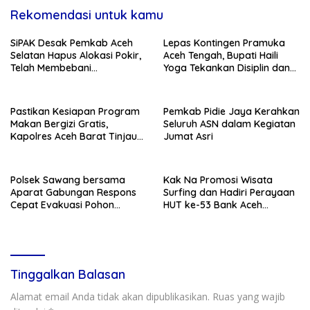
Rekomendasi untuk kamu
SiPAK Desak Pemkab Aceh
Lepas Kontingen Pramuka
Selatan Hapus Alokasi Pokir,
Aceh Tengah, Bupati Haili
Telah Membebani
Yoga Tekankan Disiplin dan
Kemampuan Fiskal Daerah
Jaga Nama Daerah
Pastikan Kesiapan Program
Pemkab Pidie Jaya Kerahkan
Makan Bergizi Gratis,
Seluruh ASN dalam Kegiatan
Kapolres Aceh Barat Tinjau
Jumat Asri
Dapur SPPG Polri
Polsek Sawang bersama
Kak Na Promosi Wisata
Aparat Gabungan Respons
Surfing dan Hadiri Perayaan
Cepat Evakuasi Pohon
HUT ke-53 Bank Aceh
Tumbang di Jalan Nasional
Syariah di Simeulue
Tinggalkan Balasan
Alamat email Anda tidak akan dipublikasikan.
Ruas yang wajib