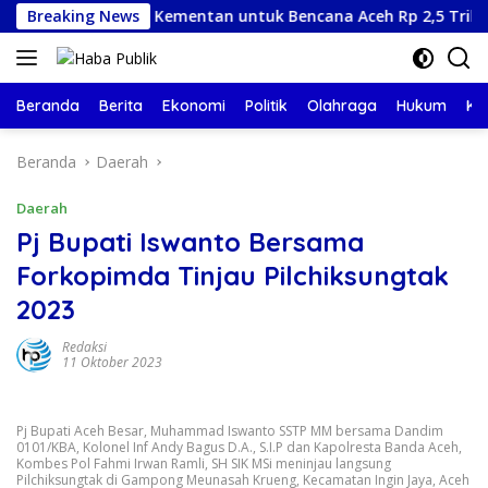
Langsung
Dana Kementan untuk Bencana Aceh Rp 2,5 Triliun, Pemerint
Breaking News
ke
konten
Beranda
Berita
Ekonomi
Politik
Olahraga
Hukum
Ke
Beranda
Daerah
Daerah
Pj Bupati Iswanto Bersama
Forkopimda Tinjau Pilchiksungtak
2023
Redaksi
11 Oktober 2023
Pj Bupati Aceh Besar, Muhammad Iswanto SSTP MM bersama Dandim
0101/KBA, Kolonel Inf Andy Bagus D.A., S.I.P dan Kapolresta Banda Aceh,
Kombes Pol Fahmi Irwan Ramli, SH SIK MSi meninjau langsung
Pilchiksungtak di Gampong Meunasah Krueng, Kecamatan Ingin Jaya, Aceh