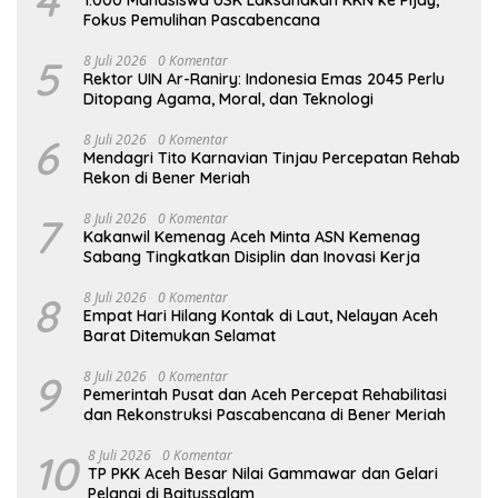
Fokus Pemulihan Pascabencana
5
8 Juli 2026
0 Komentar
Rektor UIN Ar-Raniry: Indonesia Emas 2045 Perlu
Ditopang Agama, Moral, dan Teknologi
6
8 Juli 2026
0 Komentar
Mendagri Tito Karnavian Tinjau Percepatan Rehab
Rekon di Bener Meriah
7
8 Juli 2026
0 Komentar
Kakanwil Kemenag Aceh Minta ASN Kemenag
Sabang Tingkatkan Disiplin dan Inovasi Kerja
8
8 Juli 2026
0 Komentar
Empat Hari Hilang Kontak di Laut, Nelayan Aceh
Barat Ditemukan Selamat
9
8 Juli 2026
0 Komentar
Pemerintah Pusat dan Aceh Percepat Rehabilitasi
dan Rekonstruksi Pascabencana di Bener Meriah
10
8 Juli 2026
0 Komentar
TP PKK Aceh Besar Nilai Gammawar dan Gelari
Pelangi di Baitussalam