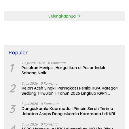
Stadion Blang Paseh Sigli
dan Pemerintah Daerah
Selengkapnya
Populer
1
7 Agustus 2026
0 Komentar
Pasokan Menipis, Harga Ikan di Pasar Induk
Sabang Naik
2
8 Juli 2026
0 Komentar
Kejari Aceh Singkil Peringkat I Penilai IKPA Kategori
Sedang Triwulan II Tahun 2026 Lingkup KPPN
Tapaktuan
3
8 Juli 2026
0 Komentar
Danguskamla Koarmada I Pimpin Serah Terima
Jabatan Asops Danguskamla Koarmada I di KRI
Kujang-642
4
8 Juli 2026
0 Komentar
1.000 Mahasiswa USK Laksanakan KKN ke Pijay,