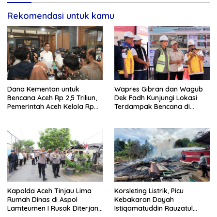
Rekomendasi untuk kamu
Dana Kementan untuk
Wapres Gibran dan Wagub
Bencana Aceh Rp 2,5 Triliun,
Dek Fadh Kunjungi Lokasi
Pemerintah Aceh Kelola Rp
Terdampak Bencana di
9,7 Miliar
Kabupaten Bireuen
Kapolda Aceh Tinjau Lima
Korsleting Listrik, Picu
Rumah Dinas di Aspol
Kebakaran Dayah
Lamteumen I Rusak Diterjang
Istiqamatuddin Rauzatul
Angin Kencang Disertai Hujan
Jannah di Pidie Jaya