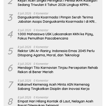
2
Kejari Aceh Singkil Peringkat I Penilai IKPA Kategori
Sedang Triwulan II Tahun 2026 Lingkup KPPN
Tapaktuan
3
8 Juli 2026
0 Komentar
Danguskamla Koarmada I Pimpin Serah Terima
Jabatan Asops Danguskamla Koarmada I di KRI
Kujang-642
4
8 Juli 2026
0 Komentar
1.000 Mahasiswa USK Laksanakan KKN ke Pijay,
Fokus Pemulihan Pascabencana
5
8 Juli 2026
0 Komentar
Rektor UIN Ar-Raniry: Indonesia Emas 2045 Perlu
Ditopang Agama, Moral, dan Teknologi
6
8 Juli 2026
0 Komentar
Mendagri Tito Karnavian Tinjau Percepatan Rehab
Rekon di Bener Meriah
7
8 Juli 2026
0 Komentar
Kakanwil Kemenag Aceh Minta ASN Kemenag
Sabang Tingkatkan Disiplin dan Inovasi Kerja
8
8 Juli 2026
0 Komentar
Empat Hari Hilang Kontak di Laut, Nelayan Aceh
Barat Ditemukan Selamat