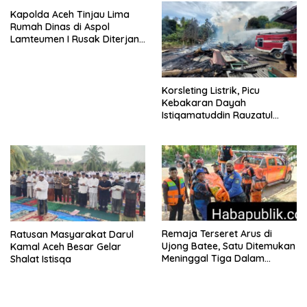
Kapolda Aceh Tinjau Lima
Rumah Dinas di Aspol
Lamteumen I Rusak Diterjang
Angin Kencang Disertai Hujan
Korsleting Listrik, Picu
Kebakaran Dayah
Istiqamatuddin Rauzatul
Jannah di Pidie Jaya
Remaja Terseret Arus di
Ratusan Masyarakat Darul
Ujong Batee, Satu Ditemukan
Kamal Aceh Besar Gelar
Meninggal Tiga Dalam
Shalat Istisqa
Pencarian