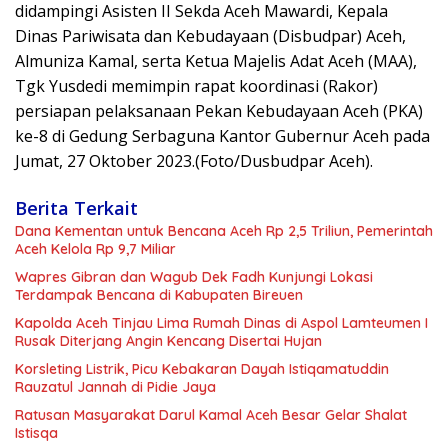
didampingi Asisten II Sekda Aceh Mawardi, Kepala
Dinas Pariwisata dan Kebudayaan (Disbudpar) Aceh,
Almuniza Kamal, serta Ketua Majelis Adat Aceh (MAA),
Tgk Yusdedi memimpin rapat koordinasi (Rakor)
persiapan pelaksanaan Pekan Kebudayaan Aceh (PKA)
ke-8 di Gedung Serbaguna Kantor Gubernur Aceh pada
Jumat, 27 Oktober 2023.(Foto/Dusbudpar Aceh).
Berita Terkait
Dana Kementan untuk Bencana Aceh Rp 2,5 Triliun, Pemerintah
Aceh Kelola Rp 9,7 Miliar
Wapres Gibran dan Wagub Dek Fadh Kunjungi Lokasi
Terdampak Bencana di Kabupaten Bireuen
Kapolda Aceh Tinjau Lima Rumah Dinas di Aspol Lamteumen I
Rusak Diterjang Angin Kencang Disertai Hujan
Korsleting Listrik, Picu Kebakaran Dayah Istiqamatuddin
Rauzatul Jannah di Pidie Jaya
Ratusan Masyarakat Darul Kamal Aceh Besar Gelar Shalat
Istisqa