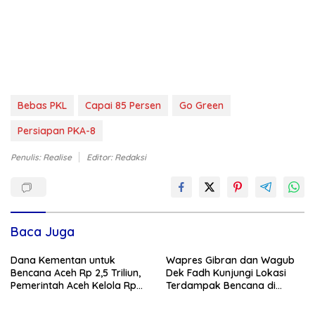
Bebas PKL
Capai 85 Persen
Go Green
Persiapan PKA-8
Penulis: Realise
Editor: Redaksi
Baca Juga
Dana Kementan untuk
Wapres Gibran dan Wagub
Bencana Aceh Rp 2,5 Triliun,
Dek Fadh Kunjungi Lokasi
Pemerintah Aceh Kelola Rp
Terdampak Bencana di
9,7 Miliar
Kabupaten Bireuen