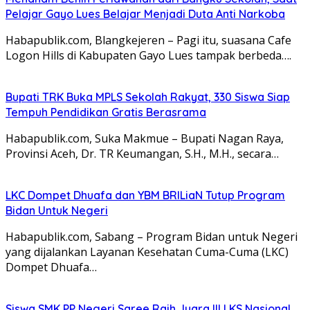
Pelajar Gayo Lues Belajar Menjadi Duta Anti Narkoba
Habapublik.com, Blangkejeren – Pagi itu, suasana Cafe
Logon Hills di Kabupaten Gayo Lues tampak berbeda….
Bupati TRK Buka MPLS Sekolah Rakyat, 330 Siswa Siap
Tempuh Pendidikan Gratis Berasrama
Habapublik.com, Suka Makmue – Bupati Nagan Raya,
Provinsi Aceh, Dr. TR Keumangan, S.H., M.H., secara…
LKC Dompet Dhuafa dan YBM BRILiaN Tutup Program
Bidan Untuk Negeri
Habapublik.com, Sabang – Program Bidan untuk Negeri
yang dijalankan Layanan Kesehatan Cuma-Cuma (LKC)
Dompet Dhuafa…
Siswa SMK PP Negeri Saree Raih Juara III LKS Nasional