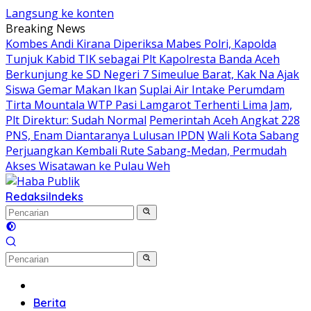
Langsung ke konten
Breaking News
Kombes Andi Kirana Diperiksa Mabes Polri, Kapolda
Tunjuk Kabid TIK sebagai Plt Kapolresta Banda Aceh
Berkunjung ke SD Negeri 7 Simeulue Barat, Kak Na Ajak
Siswa Gemar Makan Ikan
Suplai Air Intake Perumdam
Tirta Mountala WTP Pasi Lamgarot Terhenti Lima Jam,
Plt Direktur: Sudah Normal
Pemerintah Aceh Angkat 228
PNS, Enam Diantaranya Lulusan IPDN
Wali Kota Sabang
Perjuangkan Kembali Rute Sabang-Medan, Permudah
Akses Wisatawan ke Pulau Weh
Redaksi
Indeks
Beranda
Berita