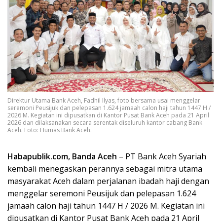
Direktur Utama Bank Aceh, Fadhil Ilyas, foto bersama usai menggelar
seremoni Peusijuk dan pelepasan 1.624 jamaah calon haji tahun 1447 H /
2026 M. Kegiatan ini dipusatkan di Kantor Pusat Bank Aceh pada 21 April
2026 dan dilaksanakan secara serentak diseluruh kantor cabang Bank
Aceh. Foto: Humas Bank Aceh.
Habapublik.com, Banda Aceh
– PT Bank Aceh Syariah
kembali menegaskan perannya sebagai mitra utama
masyarakat Aceh dalam perjalanan ibadah haji dengan
menggelar seremoni Peusijuk dan pelepasan 1.624
jamaah calon haji tahun 1447 H / 2026 M. Kegiatan ini
dipusatkan di Kantor Pusat Bank Aceh pada 21 April