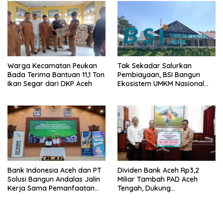
Warga Kecamatan Peukan
Tak Sekadar Salurkan
Bada Terima Bantuan 11,1 Ton
Pembiayaan, BSI Bangun
Ikan Segar dari DKP Aceh
Ekosistem UMKM Nasional
Bersama Danantara
Bank Indonesia Aceh dan PT
Dividen Bank Aceh Rp3,2
Solusi Bangun Andalas Jalin
Miliar Tambah PAD Aceh
Kerja Sama Pemanfaatan
Tengah, Dukung
Limbah Racik Uang Kertas
Pembangunan Daerah
(LRUK)