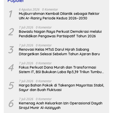
Populer
1
6 Agustus 2026
0 Komentar
Mujiburrahman Kembali Dilantik sebagai Rektor
UIN Ar-Raniry Periode Kedua 2026–2030
2
7 Juli 2026
0 Komentar
Bawaslu Nagan Raya Perkuat Demokrasi melalui
Pendidikan Pengawas Partisipatif Tahun 2026
3
7 Juli 2026
0 Komentar
Renovasi Kelas MTsS Darul Hijrah Sabang
Ditargetkan Selesai Sebelum Tahun Ajaran Baru
4
7 Juli 2026
0 Komentar
Fokus Perkuat Dana Murah dan Transformasi
Sistem IT, BSI Bukukan Laba Rp3,39 Triliun Tumbuh
16,73%
5
7 Juli 2026
0 Komentar
Harga Bahan Pokok di Takengon Mayoritas Stabil,
Sayur dan Buah Fluktuasi
6
7 Juli 2026
0 Komentar
Kemenag Aceh Keluarkan Izin Operasional Dayah
Sirajul Munir Al-Aziziyyah