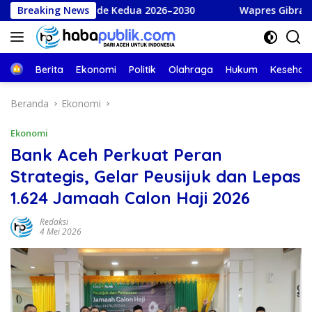
Langsung
iode Kedua 2026–2030
Breaking News
Wapres Gibran dan Wagub Dek Fa
ke
konten
Beranda
Berita
Ekonomi
Politik
Olahraga
Hukum
Kesehat
Beranda
Ekonomi
Ekonomi
Bank Aceh Perkuat Peran
Strategis, Gelar Peusijuk dan Lepas
1.624 Jamaah Calon Haji 2026
Redaksi
4 Mei 2026