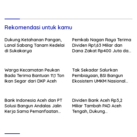
Rekomendasi untuk kamu
Dukung Ketahanan Pangan,
Pemkab Nagan Raya Terima
Lanal Sabang Tanam Kedelai
Dividen Rp1,63 Miliar dan
di Sukakarya
Dana Zakat Rp400 Juta dari
Bank Aceh Syariah
Warga Kecamatan Peukan
Tak Sekadar Salurkan
Bada Terima Bantuan 11,1 Ton
Pembiayaan, BSI Bangun
Ikan Segar dari DKP Aceh
Ekosistem UMKM Nasional
Bersama Danantara
Bank Indonesia Aceh dan PT
Dividen Bank Aceh Rp3,2
Solusi Bangun Andalas Jalin
Miliar Tambah PAD Aceh
Kerja Sama Pemanfaatan
Tengah, Dukung
Limbah Racik Uang Kertas
Pembangunan Daerah
(LRUK)