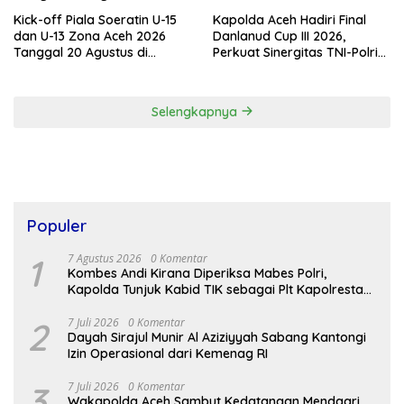
Kick-off Piala Soeratin U-15
Kapolda Aceh Hadiri Final
dan U-13 Zona Aceh 2026
Danlanud Cup III 2026,
Tanggal 20 Agustus di
Perkuat Sinergitas TNI-Polri
Stadion Blang Paseh Sigli
dan Pemerintah Daerah
Selengkapnya
Populer
1
7 Agustus 2026
0 Komentar
Kombes Andi Kirana Diperiksa Mabes Polri,
Kapolda Tunjuk Kabid TIK sebagai Plt Kapolresta
Banda Aceh
2
7 Juli 2026
0 Komentar
Dayah Sirajul Munir Al Aziziyyah Sabang Kantongi
Izin Operasional dari Kemenag RI
3
7 Juli 2026
0 Komentar
Wakapolda Aceh Sambut Kedatangan Mendagri