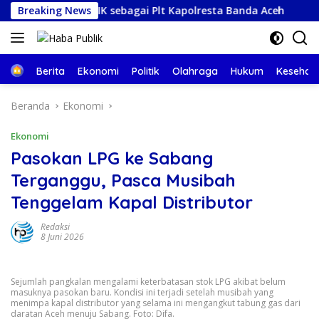
Langsung
uk Kabid TIK sebagai Plt Kapolresta Banda Aceh
Breaking News
Berkun
ke
konten
Beranda
Berita
Ekonomi
Politik
Olahraga
Hukum
Kesehat
Beranda
Ekonomi
Ekonomi
Pasokan LPG ke Sabang
Terganggu, Pasca Musibah
Tenggelam Kapal Distributor
Redaksi
8 Juni 2026
Sejumlah pangkalan mengalami keterbatasan stok LPG akibat belum
masuknya pasokan baru. Kondisi ini terjadi setelah musibah yang
menimpa kapal distributor yang selama ini mengangkut tabung gas dari
daratan Aceh menuju Sabang. Foto: Difa.