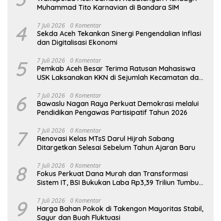
Muhammad Tito Karnavian di Bandara SIM
4
7 Juli 2026
0 Komentar
Sekda Aceh Tekankan Sinergi Pengendalian Inflasi
dan Digitalisasi Ekonomi
5
7 Juli 2026
0 Komentar
Pemkab Aceh Besar Terima Ratusan Mahasiswa
USK Laksanakan KKN di Sejumlah Kecamatan dan
Gampong
6
7 Juli 2026
0 Komentar
Bawaslu Nagan Raya Perkuat Demokrasi melalui
Pendidikan Pengawas Partisipatif Tahun 2026
7
7 Juli 2026
0 Komentar
Renovasi Kelas MTsS Darul Hijrah Sabang
Ditargetkan Selesai Sebelum Tahun Ajaran Baru
8
7 Juli 2026
0 Komentar
Fokus Perkuat Dana Murah dan Transformasi
Sistem IT, BSI Bukukan Laba Rp3,39 Triliun Tumbuh
16,73%
9
7 Juli 2026
0 Komentar
Harga Bahan Pokok di Takengon Mayoritas Stabil,
Sayur dan Buah Fluktuasi