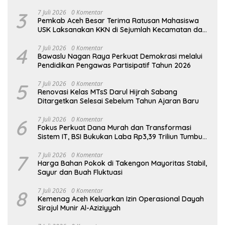
3
7 Juli 2026
0 Komentar
Pemkab Aceh Besar Terima Ratusan Mahasiswa
USK Laksanakan KKN di Sejumlah Kecamatan dan
Gampong
4
7 Juli 2026
0 Komentar
Bawaslu Nagan Raya Perkuat Demokrasi melalui
Pendidikan Pengawas Partisipatif Tahun 2026
5
7 Juli 2026
0 Komentar
Renovasi Kelas MTsS Darul Hijrah Sabang
Ditargetkan Selesai Sebelum Tahun Ajaran Baru
6
7 Juli 2026
0 Komentar
Fokus Perkuat Dana Murah dan Transformasi
Sistem IT, BSI Bukukan Laba Rp3,39 Triliun Tumbuh
16,73%
7
7 Juli 2026
0 Komentar
Harga Bahan Pokok di Takengon Mayoritas Stabil,
Sayur dan Buah Fluktuasi
8
7 Juli 2026
0 Komentar
Kemenag Aceh Keluarkan Izin Operasional Dayah
Sirajul Munir Al-Aziziyyah