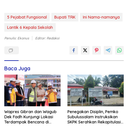
5 Pejabat Fungsional
Bupati TRK
Ini Nama-namanya
Lantik 6 Kepala Sekolah
Penulis: Ekonus
Editor: Redaksi
Baca Juga
Wapres Gibran dan Wagub
Penegakan Disiplin, Pemko
Dek Fadh Kunjungi Lokasi
Subulussalam Instruksikan
Terdampak Bencana di
SKPK Serahkan Rekapitulasi
Kabupaten Bireuen
Absensi ASN