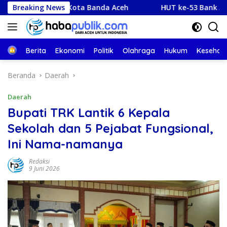
Langsung
 Kota Banda Aceh
Breaking News
HUT ke-53 Bank Aceh: Momentum Me
ke
konten
Beranda
Berita
Ekonomi
Politik
Olahraga
Hukum
Kesehat
Beranda
Daerah
Daerah
Bupati TRK Lantik 6 Kepala
Sekolah dan 5 Pejabat Fungsional,
Ini Nama-namanya
Redaksi
9 Juni 2026