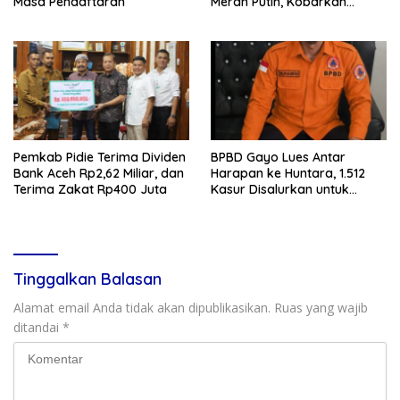
Masa Pendaftaran
Merah Putih, Kobarkan
Semangat Kemerdekaan
Jelang HUT Ke-81 RI
Pemkab Pidie Terima Dividen
BPBD Gayo Lues Antar
Bank Aceh Rp2,62 Miliar, dan
Harapan ke Huntara, 1.512
Terima Zakat Rp400 Juta
Kasur Disalurkan untuk
Penyintas Bencana
Tinggalkan Balasan
Alamat email Anda tidak akan dipublikasikan.
Ruas yang wajib
ditandai
*