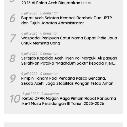
2026 di Polda Aceh Dinyatakan Lulus
6
6 Juli 2026
0 Komentar
Bupati Aceh Selatan Kembali Rombak Dua JPTP
dan Tujuh Jabatan Administrator
7
6 Juli 2026
0 Komentar
Waspada! Penipuan Catut Nama Bupati Pidie Jaya
untuk Meminta Uang
8
6 Juli 2026
0 Komentar
Sertijab Kapolda Aceh, Irjen Pol Marzuki Ali Basyah
Serahkan Pataka “Machdum Sakti” kepada Irjen
Pol. Ruddi Setiawan
9
6 Juli 2026
0 Komentar
Pimpin Tanam Padi Perdana Pasca Bencana,
Sekda Aceh: Jaga Stabilitas Pangan Tetap Aman
10
6 Juli 2026
0 Komentar
Ketua DPRK Nagan Raya Pimpin Rapat Paripurna
ke-1 Masa Persidangan III Tahun 2025-2026