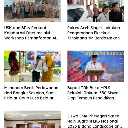
USK dan BRIN Perkuat
Polres Aceh Singkil Lakukan
Kolaborasi Riset melalui
Pengamanan Eksekusi
Workshop Pemanfaatan AI
Terpidana YM Berdasarkan
dalam Pembelajaran dan
Putusan Mahkamah Agung
Penelitian
Menanam Benih Perlawanan
Bupati TRK Buka MPLS
dari Bangku Sekolah, Saat
Sekolah Rakyat, 330 Siswa
Pelajar Gayo Lues Belajar
Siap Tempuh Pendidikan
Menjadi Duta Anti Narkoba
Gratis Berasrama
Siswa SMK PP Negeri Saree
Raih Juara III LKS Nasional
2026 Bidang Landscape and