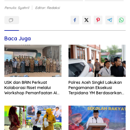
Penulis: Syahril
Editor: Redaksi
Baca Juga
USK dan BRIN Perkuat
Polres Aceh Singkil Lakukan
Kolaborasi Riset melalui
Pengamanan Eksekusi
Workshop Pemanfaatan AI
Terpidana YM Berdasarkan
dalam Pembelajaran dan
Putusan Mahkamah Agung
Penelitian