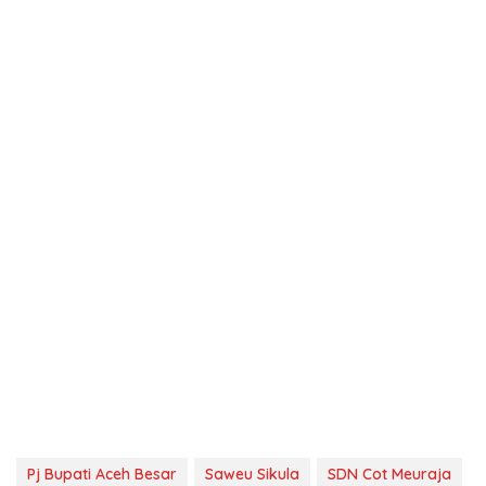
Pj Bupati Aceh Besar
Saweu Sikula
SDN Cot Meuraja