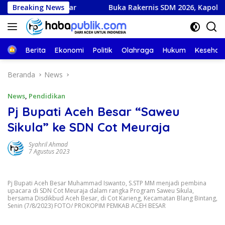
Langsung
Breaking News
Buka Rakernis SDM 2026, Kapolda Aceh Tegaskan SDM Ung
ke
konten
Beranda
Berita
Ekonomi
Politik
Olahraga
Hukum
Kesehat
Beranda
News
News
,
Pendidikan
Pj Bupati Aceh Besar “Saweu
Sikula” ke SDN Cot Meuraja
Syahril Ahmad
7 Agustus 2023
Pj Bupati Aceh Besar Muhammad Iswanto, S.STP MM menjadi pembina
upacara di SDN Cot Meuraja dalam rangka Program Saweu Sikula,
bersama Disdikbud Aceh Besar, di Cot Karieng, Kecamatan Blang Bintang,
Senin (7/8/2023) FOTO/ PROKOPIM PEMKAB ACEH BESAR