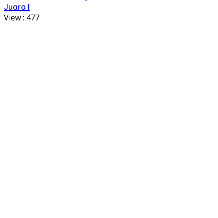
Juara I
View :
477