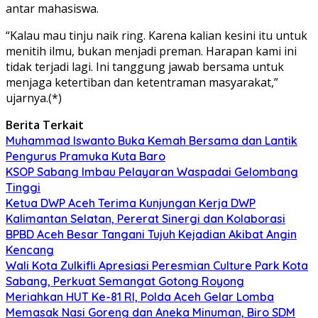
antar mahasiswa.
“Kalau mau tinju naik ring. Karena kalian kesini itu untuk
menitih ilmu, bukan menjadi preman. Harapan kami ini
tidak terjadi lagi. Ini tanggung jawab bersama untuk
menjaga ketertiban dan ketentraman masyarakat,”
ujarnya.(*)
Berita Terkait
Muhammad Iswanto Buka Kemah Bersama dan Lantik
Pengurus Pramuka Kuta Baro
KSOP Sabang Imbau Pelayaran Waspadai Gelombang
Tinggi
Ketua DWP Aceh Terima Kunjungan Kerja DWP
Kalimantan Selatan, Pererat Sinergi dan Kolaborasi
BPBD Aceh Besar Tangani Tujuh Kejadian Akibat Angin
Kencang
Wali Kota Zulkifli Apresiasi Peresmian Culture Park Kota
Sabang, Perkuat Semangat Gotong Royong
Meriahkan HUT Ke-81 RI, Polda Aceh Gelar Lomba
Memasak Nasi Goreng dan Aneka Minuman, Biro SDM