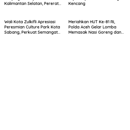
Kalimantan Selatan, Pererat
Kencang
Sinergi dan Kolaborasi
Wali Kota Zulkifli Apresiasi
Meriahkan HUT Ke-81 RI,
Peresmian Culture Park Kota
Polda Aceh Gelar Lomba
Sabang, Perkuat Semangat
Memasak Nasi Goreng dan
Gotong Royong
Aneka Minuman, Biro SDM
Juara I