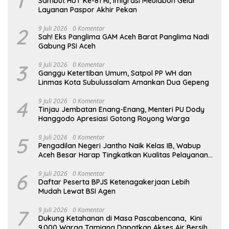
1
Sambut HUT Ke-81 RI, Imigrasi Meulaboh Gelar
Layanan Paspor Akhir Pekan
2
9 Juli 2026
0 Komentar
Sah! Eks Panglima GAM Aceh Barat Panglima Nadi
Gabung PSI Aceh
3
9 Juli 2026
0 Komentar
Ganggu Ketertiban Umum, Satpol PP WH dan
Linmas Kota Subulussalam Amankan Dua Gepeng
4
9 Juli 2026
0 Komentar
Tinjau Jembatan Enang-Enang, Menteri PU Dody
Hanggodo Apresiasi Gotong Royong Warga
5
9 Juli 2026
0 Komentar
Pengadilan Negeri Jantho Naik Kelas IB, Wabup
Aceh Besar Harap Tingkatkan Kualitas Pelayanan
Hukum
6
9 Juli 2026
0 Komentar
Daftar Peserta BPJS Ketenagakerjaan Lebih
Mudah Lewat BSI Agen
7
9 Juli 2026
0 Komentar
Dukung Ketahanan di Masa Pascabencana, Kini
9.000 Warga Tamiang Dapatkan Akses Air Bersih