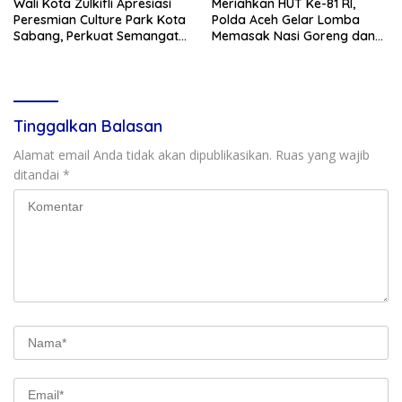
Wali Kota Zulkifli Apresiasi
Meriahkan HUT Ke-81 RI,
Peresmian Culture Park Kota
Polda Aceh Gelar Lomba
Sabang, Perkuat Semangat
Memasak Nasi Goreng dan
Gotong Royong
Aneka Minuman, Biro SDM
Juara I
Tinggalkan Balasan
Alamat email Anda tidak akan dipublikasikan.
Ruas yang wajib
ditandai
*