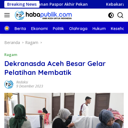
Langsung
Gelar Layanan Paspor Akhir Pekan
Breaking News
Kebakaran Hebat Han
ke
konten
Beranda
Berita
Ekonomi
Politik
Olahraga
Hukum
Kesehat
Beranda
Ragam
Ragam
Dekranasda Aceh Besar Gelar
Pelatihan Membatik
Redaksi
9 Desember 2023