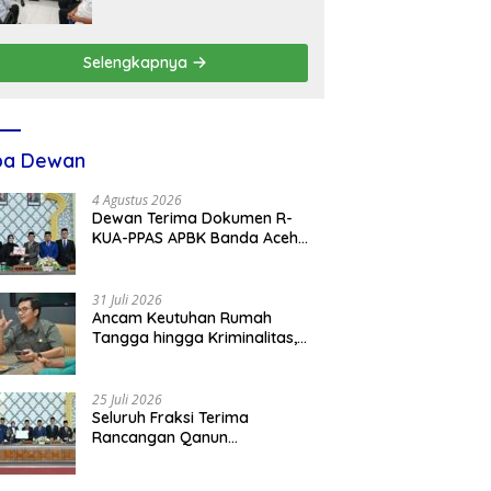
dengan Plt Kadisdik Dayah
Kota Banda Aceh
Selengkapnya
ba Dewan
4 Agustus 2026
Dewan Terima Dokumen R-
KUA-PPAS APBK Banda Aceh
2027 dari Eksekutif
31 Juli 2026
Ancam Keutuhan Rumah
Tangga hingga Kriminalitas,
Ketua DPRK Banda Aceh
Dorong Pemberantasan
Narkoba
25 Juli 2026
Seluruh Fraksi Terima
Rancangan Qanun
Pertangungjawaban
Pelaksanaan APBK Banda Aceh