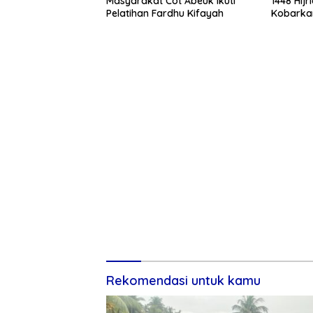
Masyarakat Cot Abeuk Ikuti
1448 Hijr
Pelatihan Fardhu Kifayah
Kobarka
Sebagai
Aceh Sing
Rekomendasi untuk kamu