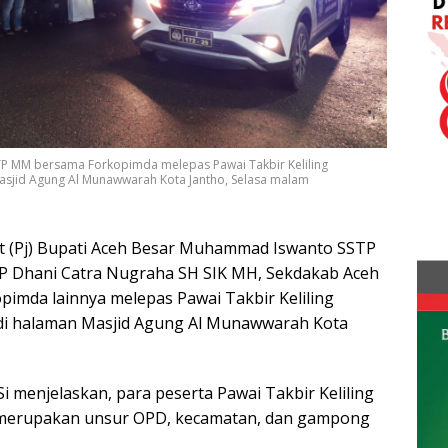
P MM bersama Forkopimda melepas Pawai Takbir Keliling
Masjid Agung Al Munawwarah Kota Jantho, Selasa malam
at (Pj) Bupati Aceh Besar Muhammad Iswanto SSTP
 Dhani Catra Nugraha SH SIK MH, Sekdakab Aceh
pimda lainnya melepas Pawai Takbir Keliling
H di halaman Masjid Agung Al Munawwarah Kota
Si menjelaskan, para peserta Pawai Takbir Keliling
 merupakan unsur OPD, kecamatan, dan gampong