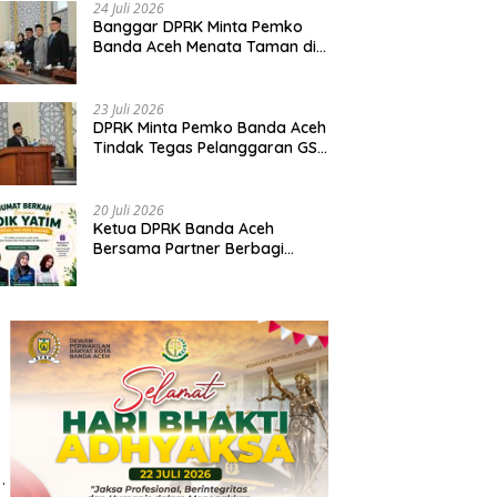
Tahun Anggaran 2025
24 Juli 2026
Banggar DPRK Minta Pemko
Banda Aceh Menata Taman di
Bawah Fly Over Simpang
Surabaya
23 Juli 2026
DPRK Minta Pemko Banda Aceh
Tindak Tegas Pelanggaran GSB
dan Tata Kabel Provider
20 Juli 2026
Ketua DPRK Banda Aceh
Bersama Partner Berbagi
Santuni Anak Yatim