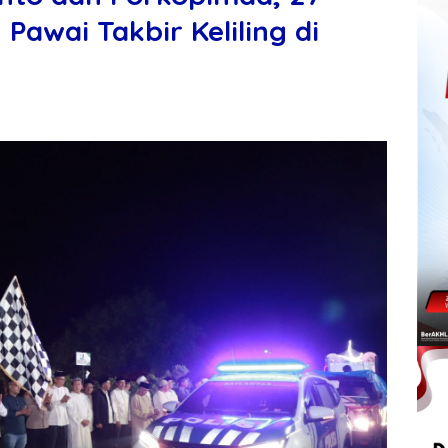
awai Takbir Keliling di