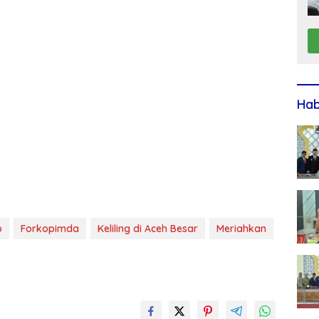
Ha
o
Forkopimda
Keliling di Aceh Besar
Meriahkan