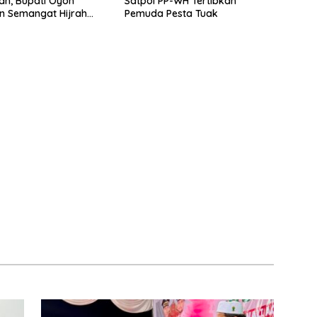
iah, Bupati Oyon
Satpol PP-WH Tertibkan
n Semangat Hijrah
Pemuda Pesta Tuak
 Kekuatan Bangun
kil