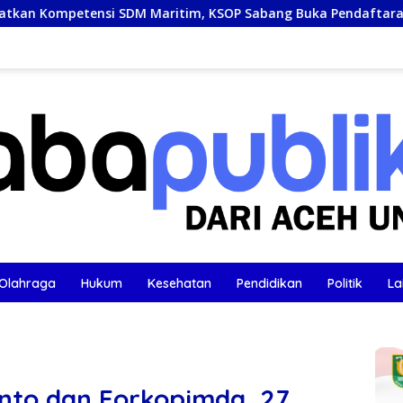
tim, KSOP Sabang Buka Pendaftaran Pelatihan SKK
PS
Olahraga
Hukum
Kesehatan
Pendidikan
Politik
La
anto dan Forkopimda, 27