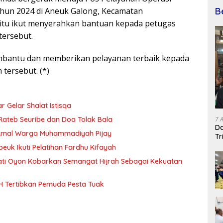
B
ahun 2024 di Aneuk Galong, Kecamatan
itu ikut menyerahkan bantuan kepada petugas
tersebut.
mbantu dan memberikan pelayanan terbaik kepada
tersebut. (*)
 Gelar Shalat Istisqa
ateb Seuribe dan Doa Tolak Bala
7 
Da
i Amal Warga Muhammadiyah Pijay
Tr
uk Ikuti Pelatihan Fardhu Kifayah
upati Oyon Kobarkan Semangat Hijrah Sebagai Kekuatan
WH Tertibkan Pemuda Pesta Tuak