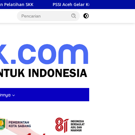
SI Aceh Gelar Kursus Lisensi D di Sigli, Siapkan Pelatih Berkuali
tutup
innya