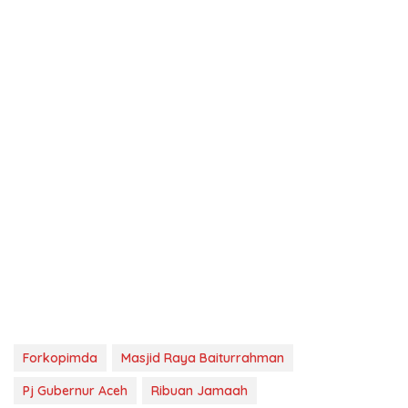
Forkopimda
Masjid Raya Baiturrahman
Pj Gubernur Aceh
Ribuan Jamaah