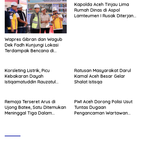
Kapolda Aceh Tinjau Lima
Rumah Dinas di Aspol
Lamteumen I Rusak Diterjang
Angin Kencang Disertai Hujan
Wapres Gibran dan Wagub
Dek Fadh Kunjungi Lokasi
Terdampak Bencana di
Kabupaten Bireuen
Korsleting Listrik, Picu
Ratusan Masyarakat Darul
Kebakaran Dayah
Kamal Aceh Besar Gelar
Istiqamatuddin Rauzatul
Shalat Istisqa
Jannah di Pidie Jaya
Remaja Terseret Arus di
PWI Aceh Dorong Polisi Usut
Ujong Batee, Satu Ditemukan
Tuntas Dugaan
Meninggal Tiga Dalam
Pengancaman Wartawan
Pencarian
oleh Aparatur Gampong di
Pidie