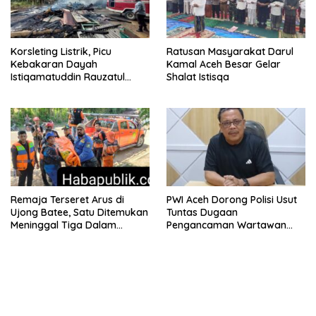
Korsleting Listrik, Picu
Ratusan Masyarakat Darul
Kebakaran Dayah
Kamal Aceh Besar Gelar
Istiqamatuddin Rauzatul
Shalat Istisqa
Jannah di Pidie Jaya
Remaja Terseret Arus di
PWI Aceh Dorong Polisi Usut
Ujong Batee, Satu Ditemukan
Tuntas Dugaan
Meninggal Tiga Dalam
Pengancaman Wartawan
Pencarian
oleh Aparatur Gampong di
Pidie