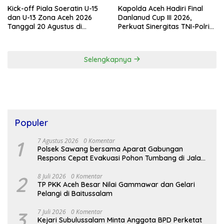
Kick-off Piala Soeratin U-15
Kapolda Aceh Hadiri Final
dan U-13 Zona Aceh 2026
Danlanud Cup III 2026,
Tanggal 20 Agustus di
Perkuat Sinergitas TNI-Polri
Stadion Blang Paseh Sigli
dan Pemerintah Daerah
Selengkapnya
Populer
1
7 Agustus 2026
0 Komentar
Polsek Sawang bersama Aparat Gabungan
Respons Cepat Evakuasi Pohon Tumbang di Jalan
Nasional
2
8 Juli 2026
0 Komentar
TP PKK Aceh Besar Nilai Gammawar dan Gelari
Pelangi di Baitussalam
3
7 Juli 2026
0 Komentar
Kejari Subulussalam Minta Anggota BPD Perketat