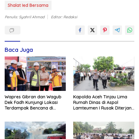
Shalat Ied Bersama
Penulis: Syahril Ahmad
Editor: Redaksi
Baca Juga
Kapolda Aceh Tinjau Lima
Wapres Gibran dan Wagub
Rumah Dinas di Aspol
Dek Fadh Kunjungi Lokasi
Lamteumen I Rusak Diterjang
Terdampak Bencana di
Angin Kencang Disertai Hujan
Kabupaten Bireuen