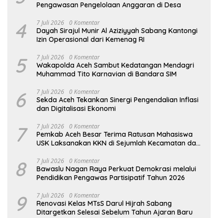
Pengawasan Pengelolaan Anggaran di Desa
4
7 Juli 2026
0 Komentar
Dayah Sirajul Munir Al Aziziyyah Sabang Kantongi
Izin Operasional dari Kemenag RI
5
7 Juli 2026
0 Komentar
Wakapolda Aceh Sambut Kedatangan Mendagri
Muhammad Tito Karnavian di Bandara SIM
6
7 Juli 2026
0 Komentar
Sekda Aceh Tekankan Sinergi Pengendalian Inflasi
dan Digitalisasi Ekonomi
7
7 Juli 2026
0 Komentar
Pemkab Aceh Besar Terima Ratusan Mahasiswa
USK Laksanakan KKN di Sejumlah Kecamatan dan
Gampong
8
7 Juli 2026
0 Komentar
Bawaslu Nagan Raya Perkuat Demokrasi melalui
Pendidikan Pengawas Partisipatif Tahun 2026
9
7 Juli 2026
0 Komentar
Renovasi Kelas MTsS Darul Hijrah Sabang
Ditargetkan Selesai Sebelum Tahun Ajaran Baru