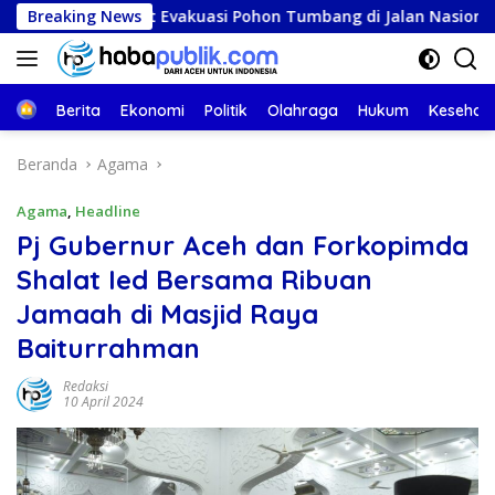
Langsung
 Cepat Evakuasi Pohon Tumbang di Jalan Nasional
Breaking News
Nar
ke
konten
Beranda
Berita
Ekonomi
Politik
Olahraga
Hukum
Kesehat
Beranda
Agama
Agama
,
Headline
Pj Gubernur Aceh dan Forkopimda
Shalat Ied Bersama Ribuan
Jamaah di Masjid Raya
Baiturrahman
Redaksi
10 April 2024