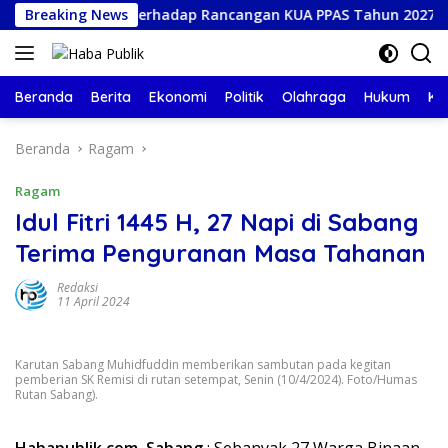
Langsung
hir Fraksi Terhadap Rancangan KUA PPAS Tahun 2027
Breaking News
T
ke
konten
Beranda
Berita
Ekonomi
Politik
Olahraga
Hukum
Ke
Beranda
Ragam
Ragam
Idul Fitri 1445 H, 27 Napi di Sabang
Terima Penguranan Masa Tahanan
Redaksi
11 April 2024
Karutan Sabang Muhidfuddin memberikan sambutan pada kegitan
pemberian SK Remisi di rutan setempat, Senin (10/4/2024). Foto/Humas
Rutan Sabang).
Habapublik.com
,
Sabang
: Sebanyak 27 Warga Binaan