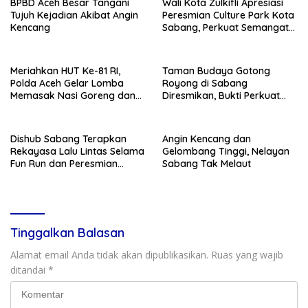
BPBD Aceh Besar Tangani
Wali Kota Zulkifli Apresiasi
Tujuh Kejadian Akibat Angin
Peresmian Culture Park Kota
Kencang
Sabang, Perkuat Semangat
Gotong Royong
Meriahkan HUT Ke-81 RI,
Taman Budaya Gotong
Polda Aceh Gelar Lomba
Royong di Sabang
Memasak Nasi Goreng dan
Diresmikan, Bukti Perkuat
Aneka Minuman, Biro SDM
JKN dari 0 KM Indonesia
Juara I
Dishub Sabang Terapkan
Angin Kencang dan
Rekayasa Lalu Lintas Selama
Gelombang Tinggi, Nelayan
Fun Run dan Peresmian
Sabang Tak Melaut
Culture Park
Tinggalkan Balasan
Alamat email Anda tidak akan dipublikasikan.
Ruas yang wajib
ditandai
*