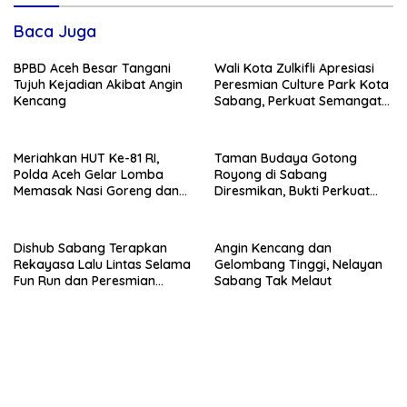
Baca Juga
BPBD Aceh Besar Tangani
Wali Kota Zulkifli Apresiasi
Tujuh Kejadian Akibat Angin
Peresmian Culture Park Kota
Kencang
Sabang, Perkuat Semangat
Gotong Royong
Meriahkan HUT Ke-81 RI,
Taman Budaya Gotong
Polda Aceh Gelar Lomba
Royong di Sabang
Memasak Nasi Goreng dan
Diresmikan, Bukti Perkuat
Aneka Minuman, Biro SDM
JKN dari 0 KM Indonesia
Juara I
Dishub Sabang Terapkan
Angin Kencang dan
Rekayasa Lalu Lintas Selama
Gelombang Tinggi, Nelayan
Fun Run dan Peresmian
Sabang Tak Melaut
Culture Park