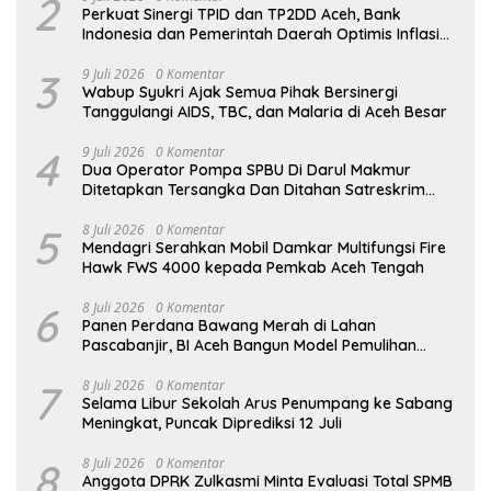
2
Perkuat Sinergi TPID dan TP2DD Aceh, Bank
Indonesia dan Pemerintah Daerah Optimis Inflasi
Terkendali dan Digitalisasi Akseleratif
3
9 Juli 2026
0 Komentar
Wabup Syukri Ajak Semua Pihak Bersinergi
Tanggulangi AIDS, TBC, dan Malaria di Aceh Besar
4
9 Juli 2026
0 Komentar
Dua Operator Pompa SPBU Di Darul Makmur
Ditetapkan Tersangka Dan Ditahan Satreskrim
Polres Nagan Raya
5
8 Juli 2026
0 Komentar
Mendagri Serahkan Mobil Damkar Multifungsi Fire
Hawk FWS 4000 kepada Pemkab Aceh Tengah
6
8 Juli 2026
0 Komentar
Panen Perdana Bawang Merah di Lahan
Pascabanjir, BI Aceh Bangun Model Pemulihan
Ekonomi Masyarakat Berbasis Pertanian
7
8 Juli 2026
0 Komentar
Selama Libur Sekolah Arus Penumpang ke Sabang
Meningkat, Puncak Diprediksi 12 Juli
8
8 Juli 2026
0 Komentar
Anggota DPRK Zulkasmi Minta Evaluasi Total SPMB