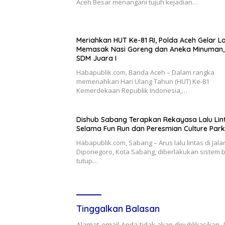
Aceh Besar menangani tujuh kejadian…
Meriahkan HUT Ke-81 RI, Polda Aceh Gelar 
Memasak Nasi Goreng dan Aneka Minuman, 
SDM Juara I
Habapublik.com, Banda Aceh – Dalam rangka
memeriahkan Hari Ulang Tahun (HUT) Ke-81
Kemerdekaan Republik Indonesia,…
Dishub Sabang Terapkan Rekayasa Lalu Lin
Selama Fun Run dan Peresmian Culture Park
Habapublik.com, Sabang – Arus lalu lintas di Jala
Diponegoro, Kota Sabang, diberlakukan sistem 
tutup…
Tinggalkan Balasan
Alamat email Anda tidak akan dipublikasikan.