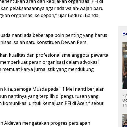
enentukan arah dan kebijakan organisasi PFI di
akan pelaksanaannya agar ada wajah-wajah baru
an organisasi ke depan,” ujar Bedu di Banda
B
usda nanti ada beberapa poin penting yang harus
isasi salah satu konstituen Dewan Pers.
tkan kualitas dan profesionalisme anggota pewarta
k, memperkuat peran organisasi dalam advokasi
n memuat karya jurnalistik yang mendukung
an kita, semoga Musda pada 11 Mei nanti berjalan
7 
pun nantinya yang terpilih di pengurusan yang
Da
 komunikasi untuk kemajuan PFI di Aceh,” sebut
Tr
ian Aldevan mengatakan progres persiapan