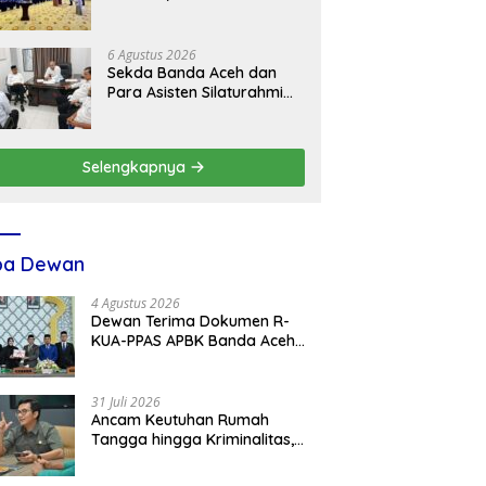
Diantaranya Lulusan IPDN
6 Agustus 2026
Sekda Banda Aceh dan
Para Asisten Silaturahmi
dengan Plt Kadisdik Dayah
Kota Banda Aceh
Selengkapnya
ba Dewan
4 Agustus 2026
Dewan Terima Dokumen R-
KUA-PPAS APBK Banda Aceh
2027 dari Eksekutif
31 Juli 2026
Ancam Keutuhan Rumah
Tangga hingga Kriminalitas,
Ketua DPRK Banda Aceh
Dorong Pemberantasan