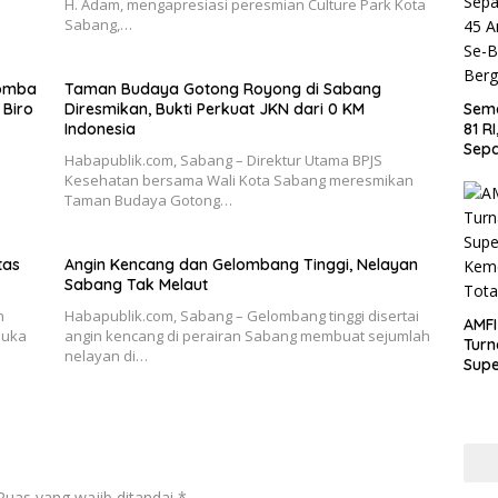
H. Adam, mengapresiasi peresmian Culture Park Kota
Sabang,…
Lomba
Taman Budaya Gotong Royong di Sabang
Biro
Diresmikan, Bukti Perkuat JKN dari 0 KM
Sem
Indonesia
81 R
Sepa
Habapublik.com, Sabang – Direktur Utama BPJS
U-45
Kesehatan bersama Wali Kota Sabang meresmikan
Kec
Taman Budaya Gotong…
Aceh
tas
Angin Kencang dan Gelombang Tinggi, Nelayan
Sabang Tak Melaut
n
Habapublik.com, Sabang – Gelombang tinggi disertai
AMFI
buka
angin kencang di perairan Sabang membuat sejumlah
Turn
nelayan di…
Supe
Kem
Tota
Ruas yang wajib ditandai
*