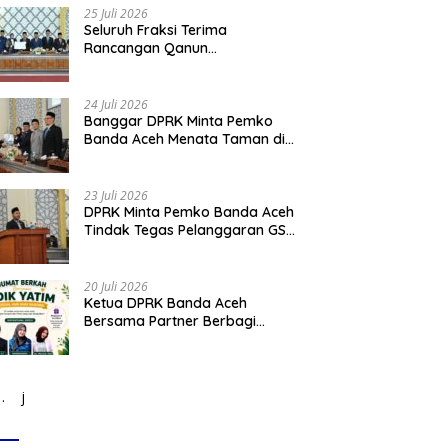
Narkoba
25 Juli 2026
Seluruh Fraksi Terima
Rancangan Qanun
Pertangungjawaban
Pelaksanaan APBK Banda Aceh
Tahun Anggaran 2025
24 Juli 2026
Banggar DPRK Minta Pemko
Banda Aceh Menata Taman di
Bawah Fly Over Simpang
Surabaya
23 Juli 2026
DPRK Minta Pemko Banda Aceh
Tindak Tegas Pelanggaran GSB
dan Tata Kabel Provider
20 Juli 2026
Ketua DPRK Banda Aceh
Bersama Partner Berbagi
Santuni Anak Yatim
j