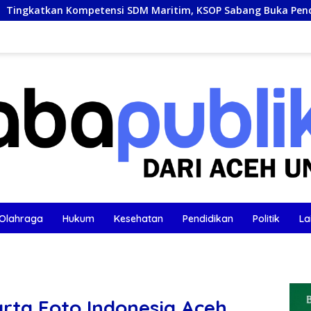
petensi SDM Maritim, KSOP Sabang Buka Pendaftaran Pelatih
Olahraga
Hukum
Kesehatan
Pendidikan
Politik
La
arta Foto Indonesia Aceh