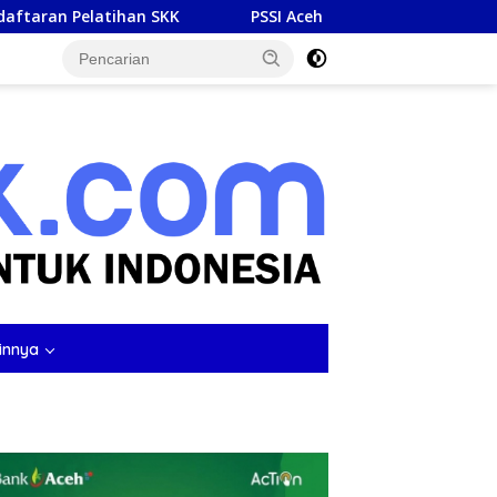
an SKK
PSSI Aceh Gelar Kursus Lisensi D di Sigli, Siapka
tutup
innya