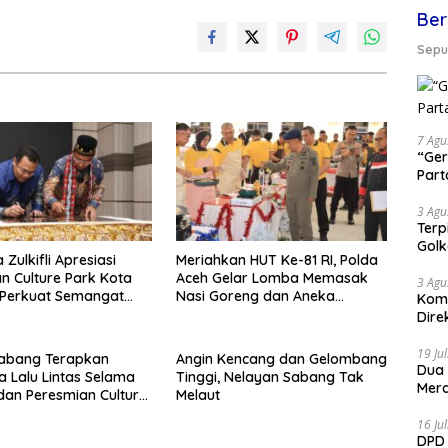
Ber
Seput
7 Agu
“Ger
Part
3 Agu
Terp
Gol
 Zulkifli Apresiasi
Meriahkan HUT Ke-81 RI, Polda
n Culture Park Kota
Aceh Gelar Lomba Memasak
3 Agu
 Perkuat Semangat
Nasi Goreng dan Aneka
Komi
Royong
Minuman, Biro SDM Juara I
Dire
19 Ju
Sabang Terapkan
Angin Kencang dan Gelombang
Dua
 Lalu Lintas Selama
Tinggi, Nelayan Sabang Tak
Mera
dan Peresmian Culture
Melaut
16 Ju
DPD 