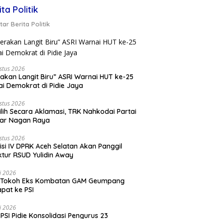
ita Politik
ar Berita Politik
stus 2026
akan Langit Biru” ASRI Warnai HUT ke-25
ai Demokrat di Pidie Jaya
stus 2026
ilih Secara Aklamasi, TRK Nahkodai Partai
kar Nagan Raya
stus 2026
si IV DPRK Aceh Selatan Akan Panggil
ktur RSUD Yulidin Away
li 2026
 Tokoh Eks Kombatan GAM Geumpang
pat ke PSI
li 2026
PSI Pidie Konsolidasi Pengurus 23