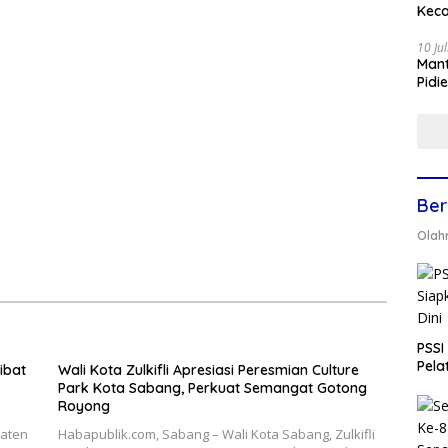
Keca
10 Ju
Mant
Pidi
Ber
Olah
PSSI
Pela
ibat
Wali Kota Zulkifli Apresiasi Peresmian Culture
Park Kota Sabang, Perkuat Semangat Gotong
Royong
aten
Habapublik.com, Sabang – Wali Kota Sabang, Zulkifli