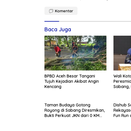
Komentar
Baca Juga
BPBD Aceh Besar Tangani
Wali Kota
Tujuh Kejadian Akibat Angin
Peresmia
Kencang
Sabang,
Gotong 
Taman Budaya Gotong
Dishub 
Royong di Sabang Diresmikan,
Rekayasa
Bukti Perkuat JKN dari 0 KM
Fun Run 
Indonesia
Park