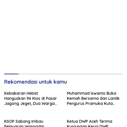
Rekomendasi untuk kamu
Kebakaran Hebat
Muhammad Iswanto Buka
Hanguskan 96 Kios di Pasar
Kemah Bersama dan Lantik
Jagong Jeget, Dua Warga
Pengurus Pramuka Kuta
Luka Bakar
Baro
KSOP Sabang Imbau
Ketua DWP Aceh Terima
Pelayaran Waspadai
Kunjungan Kerja DWP