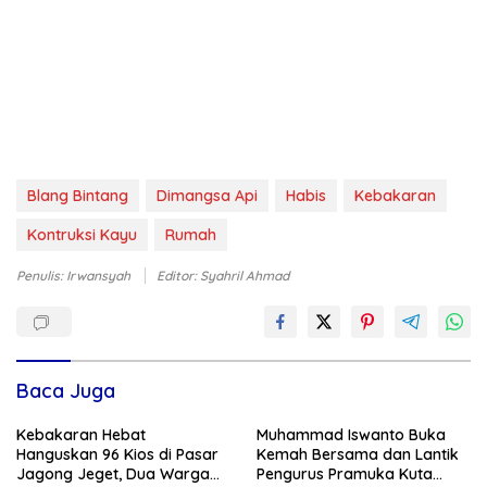
Blang Bintang
Dimangsa Api
Habis
Kebakaran
Kontruksi Kayu
Rumah
Penulis: Irwansyah
Editor: Syahril Ahmad
Baca Juga
Kebakaran Hebat
Muhammad Iswanto Buka
Hanguskan 96 Kios di Pasar
Kemah Bersama dan Lantik
Jagong Jeget, Dua Warga
Pengurus Pramuka Kuta