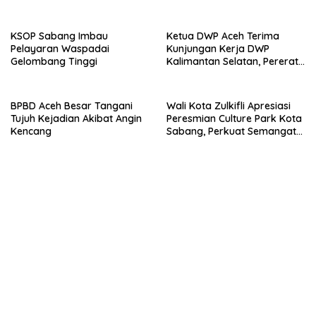
Luka Bakar
Baro
KSOP Sabang Imbau
Ketua DWP Aceh Terima
Pelayaran Waspadai
Kunjungan Kerja DWP
Gelombang Tinggi
Kalimantan Selatan, Pererat
Sinergi dan Kolaborasi
BPBD Aceh Besar Tangani
Wali Kota Zulkifli Apresiasi
Tujuh Kejadian Akibat Angin
Peresmian Culture Park Kota
Kencang
Sabang, Perkuat Semangat
Gotong Royong