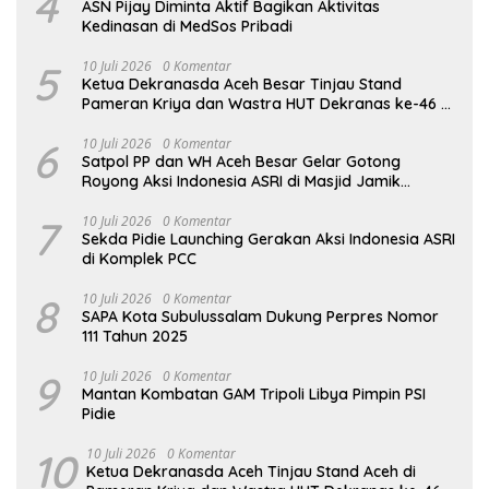
4
ASN Pijay Diminta Aktif Bagikan Aktivitas
Kedinasan di MedSos Pribadi
5
10 Juli 2026
0 Komentar
Ketua Dekranasda Aceh Besar Tinjau Stand
Pameran Kriya dan Wastra HUT Dekranas ke-46 di
Makassar
6
10 Juli 2026
0 Komentar
Satpol PP dan WH Aceh Besar Gelar Gotong
Royong Aksi Indonesia ASRI di Masjid Jamik
Babussalam Lamteungoh
7
10 Juli 2026
0 Komentar
Sekda Pidie Launching Gerakan Aksi Indonesia ASRI
di Komplek PCC
8
10 Juli 2026
0 Komentar
SAPA Kota Subulussalam Dukung Perpres Nomor
111 Tahun 2025
9
10 Juli 2026
0 Komentar
Mantan Kombatan GAM Tripoli Libya Pimpin PSI
Pidie
10
10 Juli 2026
0 Komentar
Ketua Dekranasda Aceh Tinjau Stand Aceh di