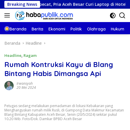
Langsung
a Dipecat, Pria Aceh Besar Curi Laptop di Hotel Amoda Banda 
Breaking News
ke
konten
Beranda
Berita
Ekonomi
Politik
Olahraga
Hukum
Beranda
Headline
Headline
,
Ragam
Rumah Kontruksi Kayu di Blang
Bintang Habis Dimangsa Api
Irwansyah
20 Mei 2024
Petugas sedang melakukan pemadaman di lokasi Kebakaran yang
Menghanguskan rumah milik Rusli, di Gampong Data Makmur Kecamatan
Blang Bintang Kabupaten Aceh Besar, Senin (20/5/2024) sekitar pukul
10.20 Wib. Foto/Dok. Damkar BPBD Aceh Besar