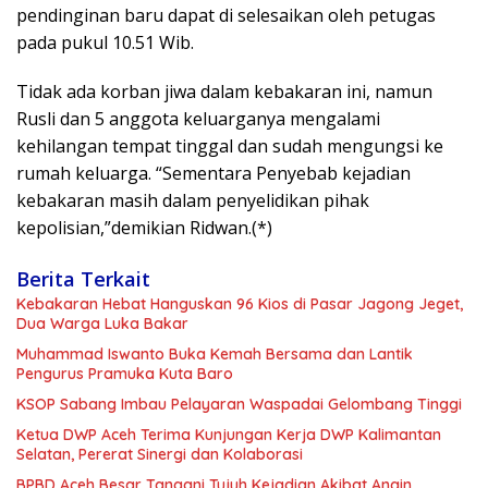
pendinginan baru dapat di selesaikan oleh petugas
pada pukul 10.51 Wib.
Tidak ada korban jiwa dalam kebakaran ini, namun
Rusli dan 5 anggota keluarganya mengalami
kehilangan tempat tinggal dan sudah mengungsi ke
rumah keluarga. “Sementara Penyebab kejadian
kebakaran masih dalam penyelidikan pihak
kepolisian,”demikian Ridwan.(*)
Berita Terkait
Kebakaran Hebat Hanguskan 96 Kios di Pasar Jagong Jeget,
Dua Warga Luka Bakar
Muhammad Iswanto Buka Kemah Bersama dan Lantik
Pengurus Pramuka Kuta Baro
KSOP Sabang Imbau Pelayaran Waspadai Gelombang Tinggi
Ketua DWP Aceh Terima Kunjungan Kerja DWP Kalimantan
Selatan, Pererat Sinergi dan Kolaborasi
BPBD Aceh Besar Tangani Tujuh Kejadian Akibat Angin