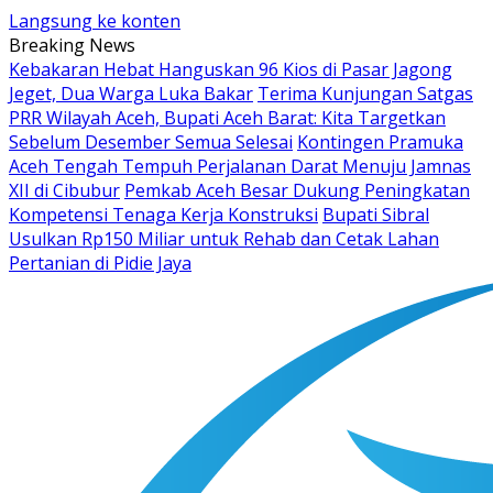
Langsung ke konten
Breaking News
Kebakaran Hebat Hanguskan 96 Kios di Pasar Jagong
Jeget, Dua Warga Luka Bakar
Terima Kunjungan Satgas
PRR Wilayah Aceh, Bupati Aceh Barat: Kita Targetkan
Sebelum Desember Semua Selesai
Kontingen Pramuka
Aceh Tengah Tempuh Perjalanan Darat Menuju Jamnas
XII di Cibubur
Pemkab Aceh Besar Dukung Peningkatan
Kompetensi Tenaga Kerja Konstruksi
Bupati Sibral
Usulkan Rp150 Miliar untuk Rehab dan Cetak Lahan
Pertanian di Pidie Jaya