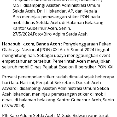
M.Si., didampingi Asisten Administrasi Umum
Sekda Aceh, Dr. H. Iskandar, AP, dan Kepala
Biro meninjau pemasangan stiker PON pada
mobil dinas Setdda Aceh, di Halaman Belakang
Kantor Gubernur Aceh, Senin,
27/5/2024.Foto/Biro Adpim Setda Aceh.
Habapublik.com, Banda Aceh :
Penyelenggaraan Pekan
Olahraga Nasional (PON) XXI Aceh-Sumut 2024 tinggal
menghitung hari. Sebagai upaya menggaungkan event
empat tahunan tersebut, Pemerintah Aceh mewajibkan
seluruh mobil Dinas Pejabat Esselon II berstiker PON XXI.
Prosesi penempelan stiker sudah dimulai sejak beberapa
hari lalu. Hari ini, Penjabat Sekretaris Daerah Aceh
Azwardi, didampingi Asisten Administrasi Umum Sekda
Aceh Iskandar, meninjau pemasangan stiker di mobil
dinas, di halaman belakang Kantor Gubernur Aceh, Senin
(27/5/2024).
Plh Karo Adpim Setda Aceh, M Gade Ridwan yang turut