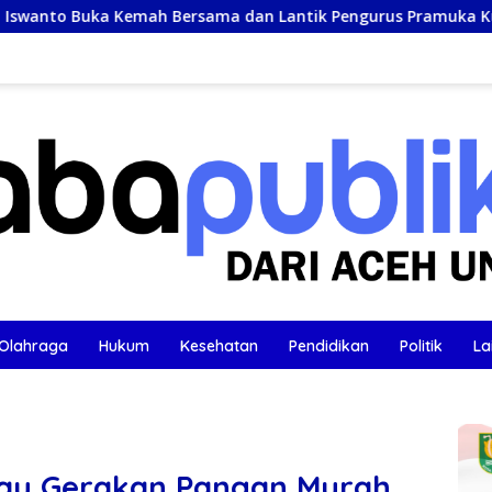
sama dan Lantik Pengurus Pramuka Kuta Baro
BOS M
Olahraga
Hukum
Kesehatan
Pendidikan
Politik
La
jau Gerakan Pangan Murah