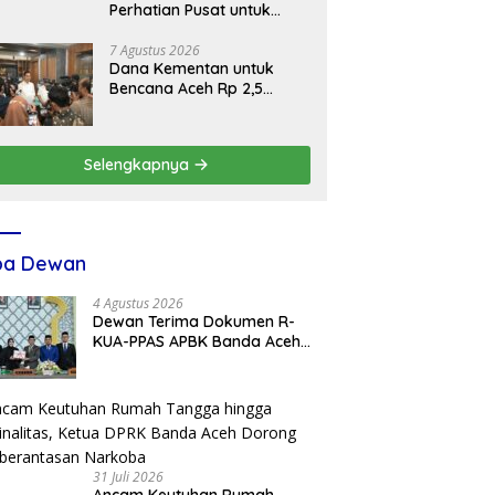
Perhatian Pusat untuk
Pemulihan Sektor
Pertanian Pascabencana
7 Agustus 2026
Dana Kementan untuk
Bencana Aceh Rp 2,5
Triliun, Pemerintah Aceh
Kelola Rp 9,7 Miliar
Selengkapnya
ba Dewan
4 Agustus 2026
Dewan Terima Dokumen R-
KUA-PPAS APBK Banda Aceh
2027 dari Eksekutif
31 Juli 2026
Ancam Keutuhan Rumah