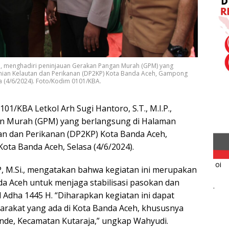
.P., menghadiri peninjauan Gerakan Pangan Murah (GPM) yang
nian Kelautan dan Perikanan (DP2KP) Kota Banda Aceh, Gampong
a (4/6/2024). Foto/Kodim 0101/KBA.
101/KBA Letkol Arh Sugi Hantoro, S.T., M.I.P.,
n Murah (GPM) yang berlangsung di Halaman
an dan Perikanan (DP2KP) Kota Banda Aceh,
ta Banda Aceh, Selasa (4/6/2024).
oi
P, M.Si., mengatakan bahwa kegiatan ini merupakan
a Aceh untuk menjaga stabilisasi pasokan dan
.
 Adha 1445 H. “Diharapkan kegiatan ini dapat
arakat yang ada di Kota Banda Aceh, khususnya
nde, Kecamatan Kutaraja,” ungkap Wahyudi.