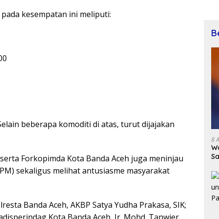
 pada kesempatan ini meliputi:
B
00
elain beberapa komoditi di atas, turut dijajakan
8 
Wa
Sa
erta Forkopimda Kota Banda Aceh juga meninjau
PM) sekaligus melihat antusiasme masyarakat
lresta Banda Aceh, AKBP Satya Yudha Prakasa, SIK;
Kadisperindag Kota Banda Aceh, Ir. Mohd. Tanwier,