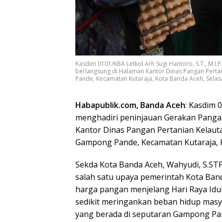
Kasdim 0101/KBA Letkol Arh Sugi Hantoro, S.T., M.I
berlangsung di Halaman Kantor Dinas Pangan Perta
Pande, Kecamatan Kutaraja, Kota Banda Aceh, Selas
Habapublik.com, Banda Aceh
: Kasdim 0
menghadiri peninjauan Gerakan Panga
Kantor Dinas Pangan Pertanian Kelaut
Gampong Pande, Kecamatan Kutaraja, Ko
Sekda Kota Banda Aceh, Wahyudi, S.ST
salah satu upaya pemerintah Kota Band
harga pangan menjelang Hari Raya Idul
sedikit meringankan beban hidup masy
yang berada di seputaran Gampong Pa