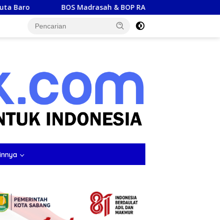
adrasah & BOP RA Tahap II Rp4,1 Triliun Segera Cair, Cek Jadw
tutup
innya