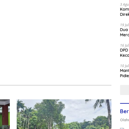
3 Agu
Komi
Dire
19 Ju
Dua
Mera
16 Ju
DPD 
Keca
10 Ju
Mant
Pidi
Ber
Olah