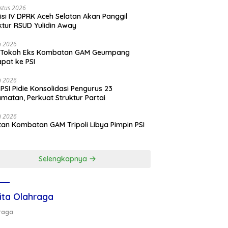
stus 2026
si IV DPRK Aceh Selatan Akan Panggil
ktur RSUD Yulidin Away
li 2026
 Tokoh Eks Kombatan GAM Geumpang
pat ke PSI
li 2026
PSI Pidie Konsolidasi Pengurus 23
matan, Perkuat Struktur Partai
li 2026
an Kombatan GAM Tripoli Libya Pimpin PSI
e
Selengkapnya
ita Olahraga
raga