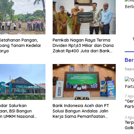
Ketahanan Pangan,
Pemkab Nagan Raya Terima
abang Tanam Kedelai
Dividen Rp1,63 Miliar dan Dana
arya
Zakat Rp400 Juta dari Bank
Aceh Syariah
Ber
Seput
7 Agu
“Ger
dar Salurkan
Bank Indonesia Aceh dan PT
Part
aan, BSI Bangun
Solusi Bangun Andalas Jalin
em UMKM Nasional
Kerja Sama Pemanfaatan
3 Agu
 Danantara
Limbah Racik Uang Kertas
Terp
(LRUK)
Gol