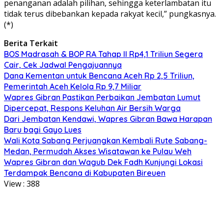
penanganan adalah pilihan, sehingga keterlambatan itu
tidak terus dibebankan kepada rakyat kecil,” pungkasnya.
(*)
Berita Terkait
BOS Madrasah & BOP RA Tahap II Rp4,1 Triliun Segera
Cair, Cek Jadwal Pengajuannya
Dana Kementan untuk Bencana Aceh Rp 2,5 Triliun,
Pemerintah Aceh Kelola Rp 9,7 Miliar
Wapres Gibran Pastikan Perbaikan Jembatan Lumut
Dipercepat, Respons Keluhan Air Bersih Warga
Dari Jembatan Kendawi, Wapres Gibran Bawa Harapan
Baru bagi Gayo Lues
Wali Kota Sabang Perjuangkan Kembali Rute Sabang-
Medan, Permudah Akses Wisatawan ke Pulau Weh
Wapres Gibran dan Wagub Dek Fadh Kunjungi Lokasi
Terdampak Bencana di Kabupaten Bireuen
View :
388