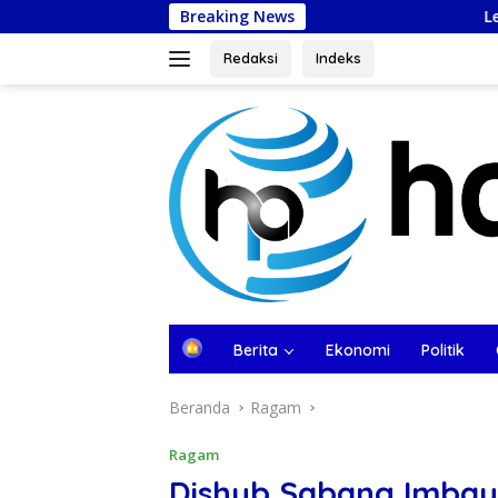
Langsung
Breaking News
Lepas Kontingen 
ke
konten
Redaksi
Indeks
tutup
B
Berita
Ekonomi
Politik
e
r
Beranda
Ragam
a
n
d
Ragam
a
Dishub Sabang Imba