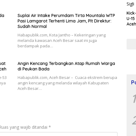
Kick
da
Suplai Air Intake Perumdam Tirta Mountala WTP
U-15
Pasi Lamgarot Terhenti Lima Jam, Plt Direktur:
Aceh
Sudah Normal
Agus
Blan
Habapublik.com, Kota Jantho – Kekeringan yang
melanda kawasan Aceh Besar saat ini juga
berdampak pada…
uat
Angin Kencang Terbangkan Atap Rumah Warga
ceh
di Peukan Bada
e-53
Habapublik.com, Aceh Besar – Cuaca ekstrem berupa
P
nya
angin kencang yang melanda wilayah Kabupaten
Aceh Besar…
1
Ruas yang wajib ditandai
*