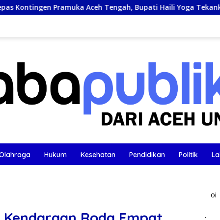
Pramuka Aceh Tengah, Bupati Haili Yoga Tekankan Disiplin da
Olahraga
Hukum
Kesehatan
Pendidikan
Politik
La
oi
u Kendaraan Roda Empat
.