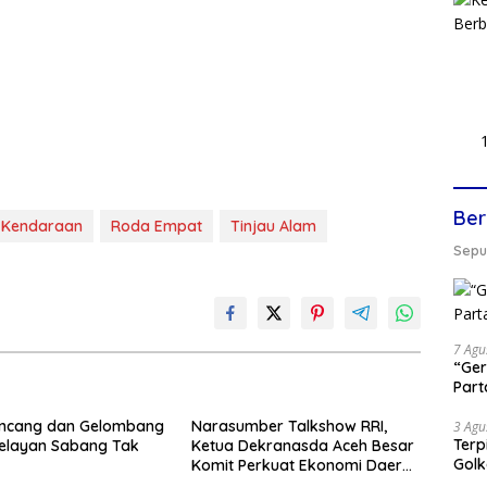
Ber
 Kendaraan
Roda Empat
Tinjau Alam
Seput
7 Agu
“Ger
Part
encang dan Gelombang
Narasumber Talkshow RRI,
3 Agu
Terp
Nelayan Sabang Tak
Ketua Dekranasda Aceh Besar
Gol
Komit Perkuat Ekonomi Daerah
Lewat Produk Unggulan Lokal