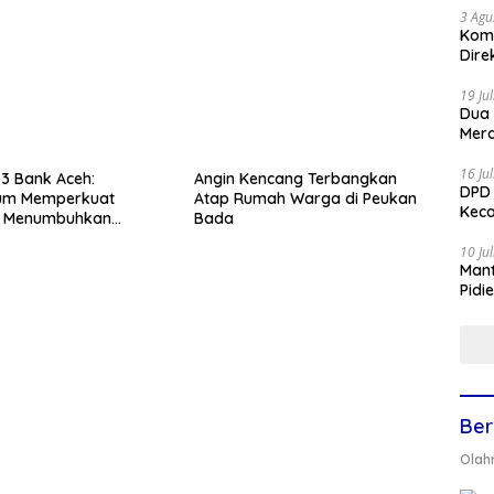
3 Agu
Komi
Dire
19 Ju
Dua
Mera
16 Ju
3 Bank Aceh:
Angin Kencang Terbangkan
DPD 
um Memperkuat
Atap Rumah Warga di Peukan
Keca
 Menumbuhkan
Bada
han Bagi Aceh
10 Ju
Mant
Pidi
Ber
Olah