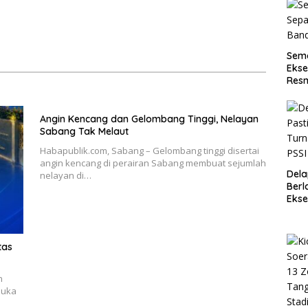
Sema
Ekse
Resm
Angin Kencang dan Gelombang Tinggi, Nelayan
Sabang Tak Melaut
Habapublik.com, Sabang – Gelombang tinggi disertai
angin kencang di perairan Sabang membuat sejumlah
Dela
nelayan di…
Berl
Ekse
Ace
tas
n
buka