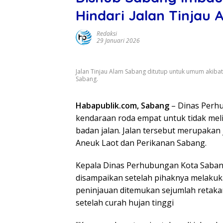
Hindari Jalan Tinjau 
Redaksi
29 Januari 2026
Jalan Tinjau Alam Sabang ditutup untuk umum akibat
Sabang.
Habapublik.com, Sabang
– Dinas Perh
kendaraan roda empat untuk tidak meli
badan jalan. Jalan tersebut merupakan
Aneuk Laot dan Perikanan Sabang.
Kepala Dinas Perhubungan Kota Saban
disampaikan setelah pihaknya melakuka
peninjauan ditemukan sejumlah retak
setelah curah hujan tinggi