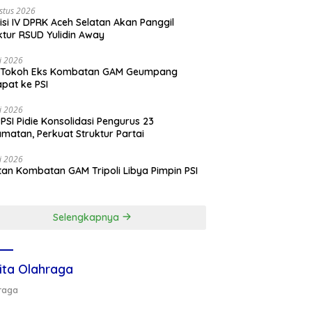
stus 2026
si IV DPRK Aceh Selatan Akan Panggil
ktur RSUD Yulidin Away
li 2026
 Tokoh Eks Kombatan GAM Geumpang
pat ke PSI
li 2026
PSI Pidie Konsolidasi Pengurus 23
matan, Perkuat Struktur Partai
li 2026
an Kombatan GAM Tripoli Libya Pimpin PSI
e
Selengkapnya
ita Olahraga
raga