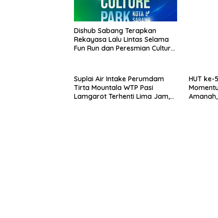
Dishub Sabang Terapkan
Rekayasa Lalu Lintas Selama
Fun Run dan Peresmian Culture
Park
Suplai Air Intake Perumdam
HUT ke-5
Tirta Mountala WTP Pasi
Moment
Lamgarot Terhenti Lima Jam,
Amanah,
Plt Direktur: Sudah Normal
Keberka