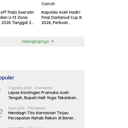
-off Piala Soeratin
Kapolda Aceh Hadiri
 dan U-13 Zona
Final Danlanud Cup III
 2026 Tanggal 20
2026, Perkuat
tus di Stadion
Sinergitas TNI-Polri
g Paseh Sigli
dan Pemerintah
Daerah
Selengkapnya
opuler
7 Agustus 2026
0 Komentar
Lepas Kontingen Pramuka Aceh
Tengah, Bupati Haili Yoga Tekankan
Disiplin dan Jaga Nama Daerah
2
8 Juli 2026
0 Komentar
Mendagri Tito Karnavian Tinjau
Percepatan Rehab Rekon di Bener
Meriah