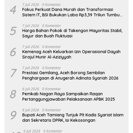
4
7 Juli 2026
0 Komentar
Fokus Perkuat Dana Murah dan Transformasi
Sistem IT, BSI Bukukan Laba Rp3,39 Triliun Tumbuh
16,73%
5
7 Juli 2026
0 Komentar
Harga Bahan Pokok di Takengon Mayoritas Stabil,
Sayur dan Buah Fluktuasi
6
7 Juli 2026
0 Komentar
Kemenag Aceh Keluarkan Izin Operasional Dayah
Sirajul Munir Al-Aziziyyah
7
7 Juli 2026
0 Komentar
Prestasi Gemilang, Aceh Borong Sembilan
Penghargaan di Anugerah Adinata Syariah 2026
8
6 Juli 2026
0 Komentar
Pemkab Nagan Raya Sampaikan Raqan
Pertanggungjawaban Pelaksanaan APBK 2025
9
6 Juli 2026
0 Komentar
Bupati Aceh Tamiang Tunjuk Plt Kadis Syariat Islam
dan Sekretaris DPRK, Isi Kekosongan
6 Juli 2026
0 Komentar