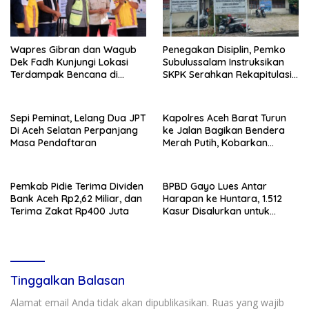
Wapres Gibran dan Wagub
Penegakan Disiplin, Pemko
Dek Fadh Kunjungi Lokasi
Subulussalam Instruksikan
Terdampak Bencana di
SKPK Serahkan Rekapitulasi
Kabupaten Bireuen
Absensi ASN
Sepi Peminat, Lelang Dua JPT
Kapolres Aceh Barat Turun
Di Aceh Selatan Perpanjang
ke Jalan Bagikan Bendera
Masa Pendaftaran
Merah Putih, Kobarkan
Semangat Kemerdekaan
Jelang HUT Ke-81 RI
Pemkab Pidie Terima Dividen
BPBD Gayo Lues Antar
Bank Aceh Rp2,62 Miliar, dan
Harapan ke Huntara, 1.512
Terima Zakat Rp400 Juta
Kasur Disalurkan untuk
Penyintas Bencana
Tinggalkan Balasan
Alamat email Anda tidak akan dipublikasikan.
Ruas yang wajib