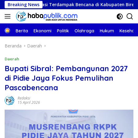
Langsung
ungi Lokasi Terdampak Bencana di Kabupaten Bireuen
Breaking News
ke
konten
Beranda
Berita
Ekonomi
Politik
Olahraga
Hukum
Kesehat
Beranda
Daerah
Daerah
Bupati Sibral: Pembangunan 2027
di Pidie Jaya Fokus Pemulihan
Pascabencana
Redaksi
15 April 2026