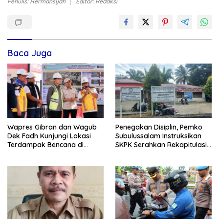
Penulis: Hermansyah
Editor: Redaksi
Baca Juga
Wapres Gibran dan Wagub
Penegakan Disiplin, Pemko
Dek Fadh Kunjungi Lokasi
Subulussalam Instruksikan
Terdampak Bencana di
SKPK Serahkan Rekapitulasi
Kabupaten Bireuen
Absensi ASN