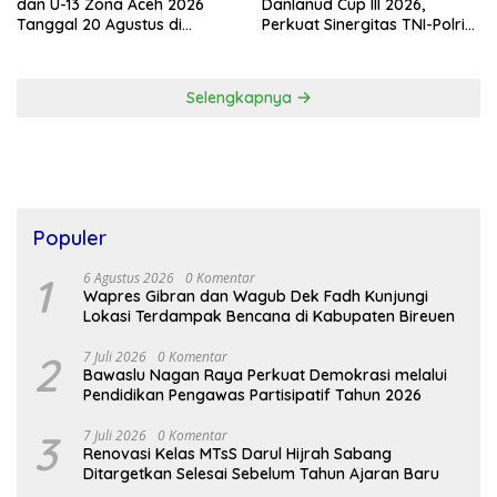
dan U-13 Zona Aceh 2026
Danlanud Cup III 2026,
Tanggal 20 Agustus di
Perkuat Sinergitas TNI-Polri
Stadion Blang Paseh Sigli
dan Pemerintah Daerah
Selengkapnya
Populer
1
6 Agustus 2026
0 Komentar
Wapres Gibran dan Wagub Dek Fadh Kunjungi
Lokasi Terdampak Bencana di Kabupaten Bireuen
2
7 Juli 2026
0 Komentar
Bawaslu Nagan Raya Perkuat Demokrasi melalui
Pendidikan Pengawas Partisipatif Tahun 2026
3
7 Juli 2026
0 Komentar
Renovasi Kelas MTsS Darul Hijrah Sabang
Ditargetkan Selesai Sebelum Tahun Ajaran Baru