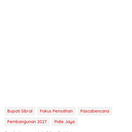
Bupati Sibral
Fokus Pemulihan
Pascabencana
Pembangunan 2027
Pidie Jaya