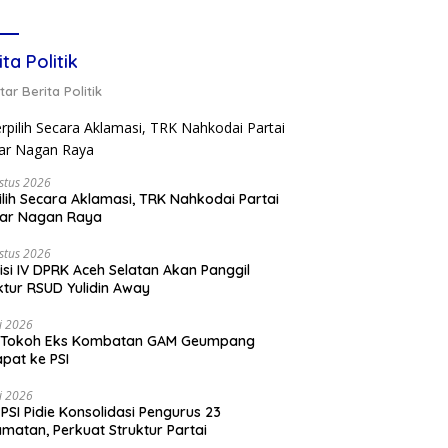
ita Politik
ar Berita Politik
stus 2026
ilih Secara Aklamasi, TRK Nahkodai Partai
kar Nagan Raya
stus 2026
si IV DPRK Aceh Selatan Akan Panggil
ktur RSUD Yulidin Away
li 2026
 Tokoh Eks Kombatan GAM Geumpang
pat ke PSI
li 2026
PSI Pidie Konsolidasi Pengurus 23
matan, Perkuat Struktur Partai