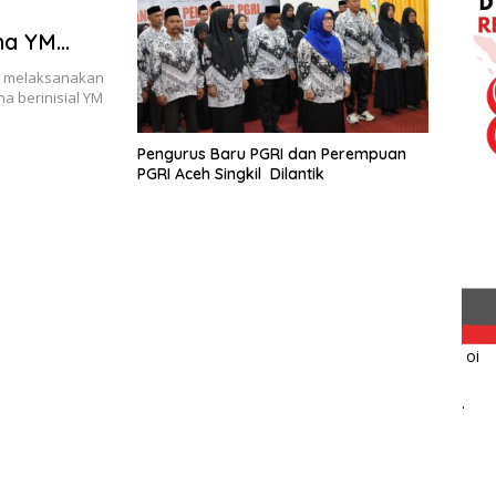
na YM
ah Agung
il melaksanakan
a berinisial YM
Pengurus Baru PGRI dan Perempuan
PGRI Aceh Singkil Dilantik
oi
.