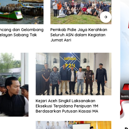
encang dan Gelombang
Pemkab Pidie Jaya Kerahkan
Pols
Nelayan Sabang Tak
Seluruh ASN dalam Kegiatan
Apar
Jumat Asri
Cepa
Tumba
Kejari Aceh Singkil Laksanakan
Eksekusi Terpidana Penipuan YM
Berdasarkan Putusan Kasasi MA