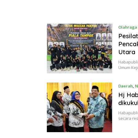
Olahraga
Pesila
Pencak
Utara
Habapublik
Umum Keju
Daerah
,
N
Hj Hab
dikuku
Habapublik,
secara re