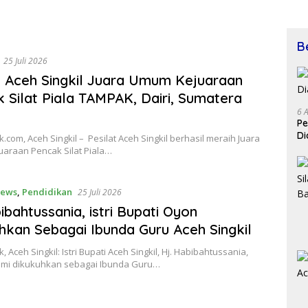
B
25 Juli 2026
t Aceh Singkil Juara Umum Kejuaraan
 Silat Piala TAMPAK, Dairi, Sumatera
6 
Pe
Di
.com, Aceh Singkil – Pesilat Aceh Singkil berhasil meraih Juara
araan Pencak Silat Piala…
ews
,
Pendidikan
25 Juli 2026
ibahtussania, istri Bupati Oyon
hkan Sebagai Ibunda Guru Aceh Singkil
 Aceh Singkil: Istri Bupati Aceh Singkil, Hj. Habibahtussania,
smi dikukuhkan sebagai Ibunda Guru…