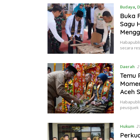
Budaya
,
D
Buka F
Sagu H
Mengg
Habapublik
secara re
Daerah
2
Temu R
Momen
Aceh S
Habapubli
peusijuek
Hukum
21
Perkua