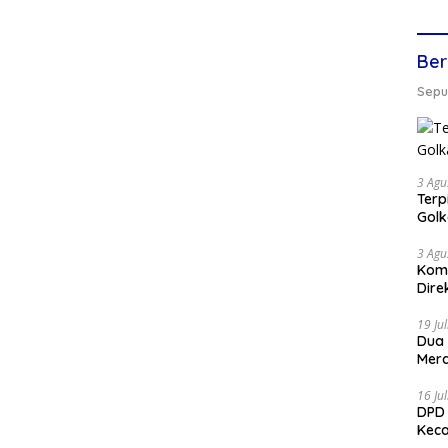
Ber
Seput
3 Agu
Terp
Gol
3 Agu
Komi
Dire
19 Ju
Dua
Mera
16 Ju
DPD 
Keca