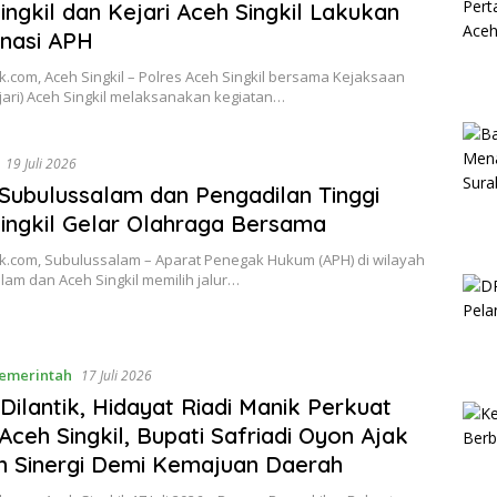
ingkil dan Kejari Aceh Singkil Lakukan
nasi APH
.com, Aceh Singkil – Polres Aceh Singkil bersama Kejaksaan
jari) Aceh Singkil melaksanakan kegiatan…
19 Juli 2026
 Subulussalam dan Pengadilan Tinggi
ingkil Gelar Olahraga Bersama
k.com, Subulussalam – Aparat Penegak Hukum (APH) di wilayah
am dan Aceh Singkil memilih jalur…
emerintah
17 Juli 2026
Dilantik, Hidayat Riadi Manik Perkuat
ceh Singkil, Bupati Safriadi Oyon Ajak
 Sinergi Demi Kemajuan Daerah