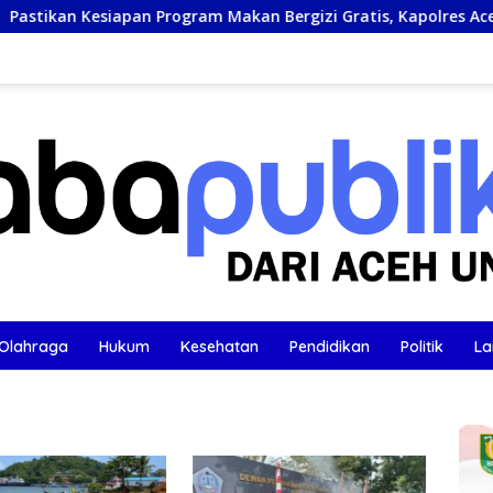
Program Makan Bergizi Gratis, Kapolres Aceh Barat Tinjau Dapu
Olahraga
Hukum
Kesehatan
Pendidikan
Politik
La