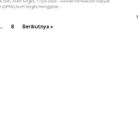
.com, Aceh Singkil, 17 Juli 2026 – Dewan Perwakilan Rakyat
 (DPRK) Aceh Singkil menggelar…
…
8
Berikutnya »