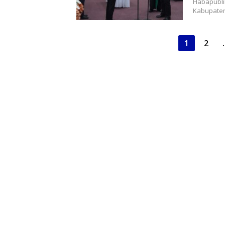
Habapublik
Kabupaten
Paginasi
1
2
pos