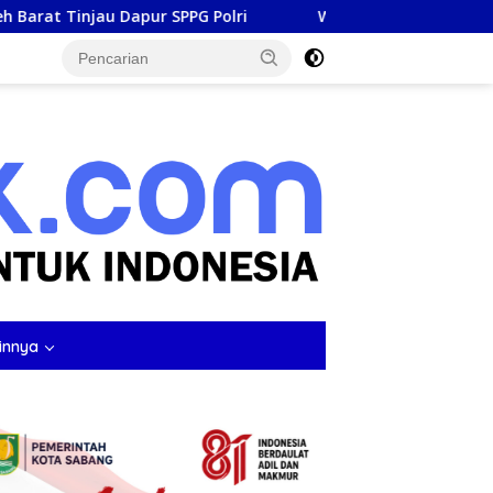
r SPPG Polri
Wapres Gibran Pastikan Perbaikan Jembat
tutup
innya