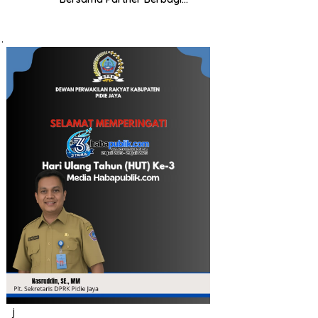
Santuni Anak Yatim
j