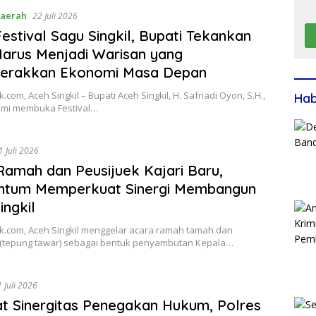
aerah
22 Juli 2026
estival Sagu Singkil, Bupati Tekankan
arus Menjadi Warisan yang
erakkan Ekonomi Masa Depan
.com, Aceh Singkil – Bupati Aceh Singkil, H. Safriadi Oyon, S.H.,
Ha
smi membuka Festival…
1 Juli 2026
amah dan Peusijuek Kajari Baru,
tum Memperkuat Sinergi Membangun
ingkil
k.com, Aceh Singkil menggelar acara ramah tamah dan
 (tepung tawar) sebagai bentuk penyambutan Kepala…
 Juli 2026
t Sinergitas Penegakan Hukum, Polres