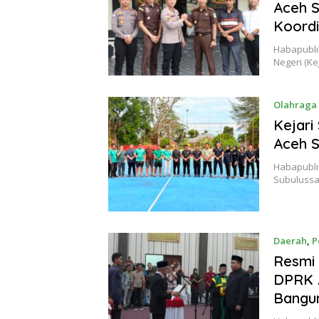
Aceh S
Koordi
Habapublik
Negeri (Ke
Olahraga
Kejari
Aceh S
Habapubli
Subulussal
Daerah
,
P
Resmi 
DPRK A
Bangun