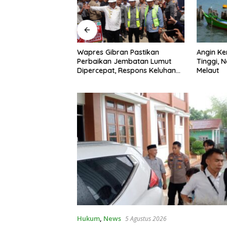
siapan Program
Wapres Gibran Pastikan
Angin K
i Gratis, Kapolres
Perbaikan Jembatan Lumut
Tinggi, 
Tinjau Dapur SPPG
Dipercepat, Respons Keluhan
Melaut
Air Bersih Warga
Hukum
,
News
5 Agustus 2026